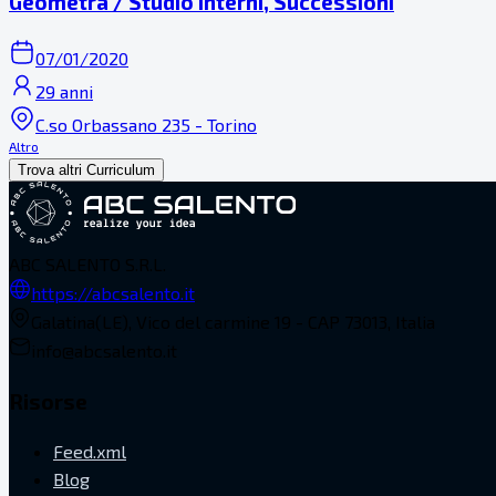
Geometra / Studio interni, Successioni
07/01/2020
29 anni
C.so Orbassano 235 - Torino
Altro
Trova altri Curriculum
ABC SALENTO S.R.L.
https://abcsalento.it
Galatina(LE), Vico del carmine 19 - CAP 73013, Italia
info@abcsalento.it
Risorse
Feed.xml
Blog