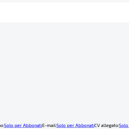
o:
Solo per Abbonati
E-mail:
Solo per Abbonati
CV allegato:
Solo