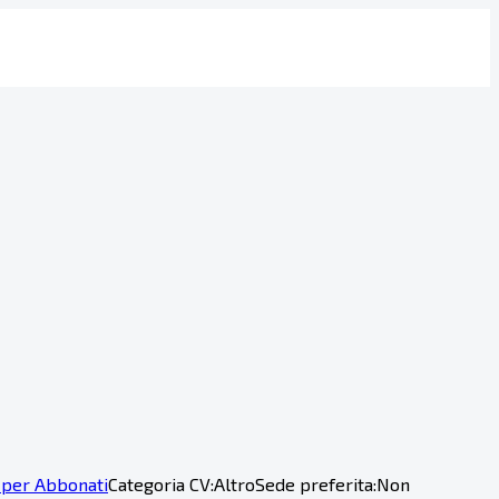
 per Abbonati
Categoria CV:
Altro
Sede preferita:
Non