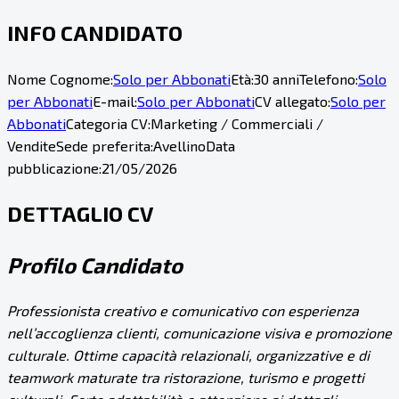
INFO CANDIDATO
Nome Cognome:
Solo per Abbonati
Età:
30 anni
Telefono:
Solo
per Abbonati
E-mail:
Solo per Abbonati
CV allegato:
Solo per
Abbonati
Categoria CV:
Marketing / Commerciali /
Vendite
Sede preferita:
Avellino
Data
pubblicazione:
21/05/2026
DETTAGLIO CV
Profilo Candidato
Professionista creativo e comunicativo con esperienza
nell’accoglienza clienti, comunicazione visiva e promozione
culturale. Ottime capacità relazionali, organizzative e di
teamwork maturate tra ristorazione, turismo e progetti