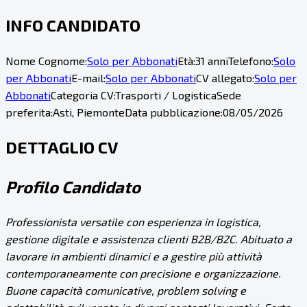
INFO CANDIDATO
Nome Cognome:
Solo per Abbonati
Età:
31 anni
Telefono:
Solo
per Abbonati
E-mail:
Solo per Abbonati
CV allegato:
Solo per
Abbonati
Categoria CV:
Trasporti / Logistica
Sede
preferita:
Asti, Piemonte
Data pubblicazione:
08/05/2026
DETTAGLIO CV
Profilo Candidato
Professionista versatile con esperienza in logistica,
gestione digitale e assistenza clienti B2B/B2C. Abituato a
lavorare in ambienti dinamici e a gestire più attività
contemporaneamente con precisione e organizzazione.
Buone capacità comunicative, problem solving e