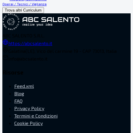
Operai / Tecnici / Vigilanza
Trova altri Curriculum
ABC SALENTO S.R.L.
https://abcsalento.it
Galatina(LE), Vico del carmine 19 - CAP 73013, Italia
info@abcsalento.it
Risorse
Feed.xml
Blog
FAQ
Privacy Policy
Termini e Condizioni
Cookie Policy