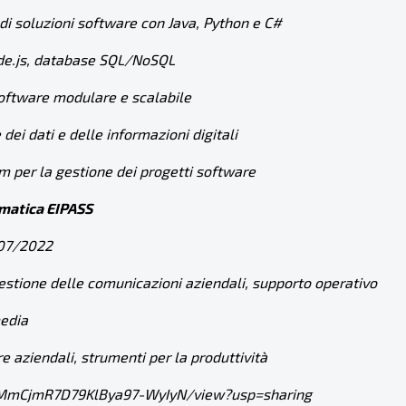
 di soluzioni software con Java, Python e C#
ode.js, database SQL/NoSQL
software modulare e scalabile
ei dati e delle informazioni digitali
 per la gestione dei progetti software
rmatica EIPASS
/07/2022
gestione delle comunicazioni aziendali, supporto operativo
media
e aziendali, strumenti per la produttività
xkfMmCjmR7D79KlBya97-WyIyN/view?usp=sharing