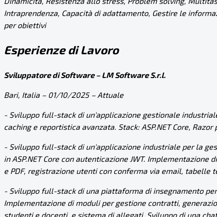
Dinamicità, Resistenza allo stress, Problem solving, Multita
Intraprendenza, Capacità di adattamento, Gestire le informazi
per obiettivi
Esperienze di Lavoro
Sviluppatore di Software – LM Software S.r.l.
Bari, Italia – 01/10/2025 – Attuale
- Sviluppo full-stack di un'applicazione gestionale industria
caching e reportistica avanzata. Stack:
ASP.NET
Core, Razor 
- Sviluppo full-stack di un'applicazione industriale per la ge
in
ASP.NET
Core con autenticazione JWT. Implementazione di f
e PDF, registrazione utenti con conferma via email, tabelle tec
- Sviluppo full-stack di una piattaforma di insegnamento per 
Implementazione di moduli per gestione contratti, generazion
studenti e docenti, e sistema di allegati. Sviluppo di una c