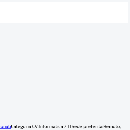
onati
Categoria CV:
Informatica / IT
Sede preferita:
Remoto,