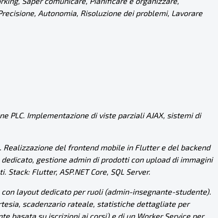
rking, Saper comunicare, Pianificare e organizzare,
, Precisione, Autonomia, Risoluzione dei problemi, Lavorare
one PLC. Implementazione di viste parziali AJAX, sistemi di
re. Realizzazione del frontend mobile in Flutter e del backend
 dedicato, gestione admin di prodotti con upload di immagini
i. Stack: Flutter,
ASP.NET
Core, SQL Server.
ee con layout dedicato per ruoli (admin-insegnante-studente).
esia, scadenzario rateale, statistiche dettagliate per
e basata su iscrizioni ai corsi) e di un Worker Service per