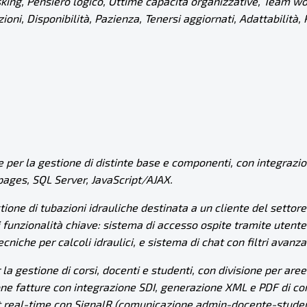
sking, Pensiero logico, Ottime capacità organizzative, Team wo
oni, Disponibilità, Pazienza, Tenersi aggiornati, Adattabilità
le per la gestione di distinte base e componenti, con integrazi
pages, SQL Server, JavaScript/AJAX.
stione di tubazioni idrauliche destinata a un cliente del setto
unzionalità chiave: sistema di accesso ospite tramite utente
niche per calcoli idraulici, e sistema di chat con filtri avanzat
la gestione di corsi, docenti e studenti, con divisione per ar
e fatture con integrazione SDI, generazione XML e PDF di cort
hat real-time con SignalR (comunicazione admin-docente-student