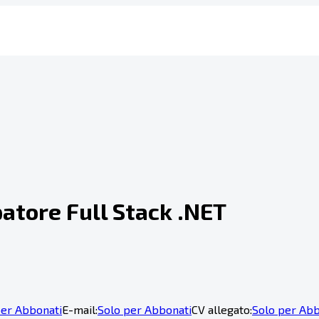
atore Full Stack .NET
per Abbonati
E-mail:
Solo per Abbonati
CV allegato:
Solo per Abb