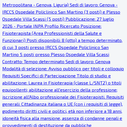
Metropolitana - Genova, Liguria) Sedi di lavoro: Genova -
IRCCS Ospedale Policlinico San Martino (3 posti) e Plesso
Ospedale Villa Scassi (5 posti) Pubblicazione: 27 luglio
2026 - Portale INPA Profilo Ricercato Posizione:
Fisioterapista (Area Professionisti della Salute e
Funzionari) Posti disponibili: 8 (otto) a tempo determinato,
di cui: 3 posti presso IRCCS Ospedale Policlinico San
Martino 5 posti presso Plesso Ospedale Villa Scassi
Contratto: Tempo determinato Sedi di lavoro: Genova
Modalità di selezione: Avviso pubblico per titoli e colloquio
Requisiti Specifici di Partecipazione Titolo di studio e
abilitazione: Laurea in Fisioterapia (classe L/SNT2) o titoli
equipollenti; abilitazione all'esercizio della professione;
iscrizione all'Albo professionale dei Fisioterapisti. Requisiti
generali: Cittadinanza italiana o UE (con i requisiti di legge),
godimento diritti civili e politici, età non inferiore a 18 anni,
idoneità fisica alla mansione, assenza di condanne penali e
provvedimenti di destituzione da pubbliche