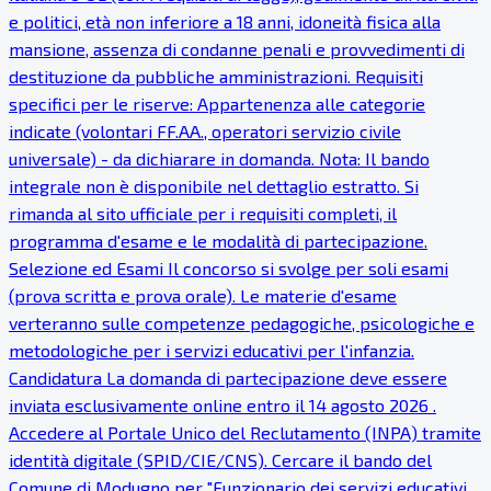
e politici, età non inferiore a 18 anni, idoneità fisica alla
mansione, assenza di condanne penali e provvedimenti di
destituzione da pubbliche amministrazioni. Requisiti
specifici per le riserve: Appartenenza alle categorie
indicate (volontari FF.AA., operatori servizio civile
universale) - da dichiarare in domanda. Nota: Il bando
integrale non è disponibile nel dettaglio estratto. Si
rimanda al sito ufficiale per i requisiti completi, il
programma d'esame e le modalità di partecipazione.
Selezione ed Esami Il concorso si svolge per soli esami
(prova scritta e prova orale). Le materie d'esame
verteranno sulle competenze pedagogiche, psicologiche e
metodologiche per i servizi educativi per l'infanzia.
Candidatura La domanda di partecipazione deve essere
inviata esclusivamente online entro il 14 agosto 2026 .
Accedere al Portale Unico del Reclutamento (INPA) tramite
identità digitale (SPID/CIE/CNS). Cercare il bando del
Comune di Modugno per "Funzionario dei servizi educativi