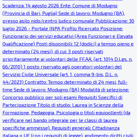
Scadenza: 14 agosto 2026 Ente: Comune di Modugno
(Provincia di Bari, Puglia) Sede di lavoro: Modugno (BA),
presso asilo nido/centro ludico comunale Pubblicazione: 30
luglio 2026 - Portale INPA Profilo Ricercato Posizione:
Funzionario dei servizi educativi (Area Funzionari e Elevata
Qualificazione) Posti disponibili: 12 (dodici) a tempo pieno e
determinato (24 mesi), di cui: 3 posti riservati
prioritariamente ai volontari delle FF.AA. (art. 1014 D.Lgs. n.
66/2010) 1 posto riservato agli operatori volontari del
Servizio Civile Universale (art. 1, comma 9-bis, D.L. n.
44/2023) Contratto: Tempo determinato di 24 mesi, full-
time Sede di lavoro: Modugno (BA) Modalità di selezione:
Concorso pubblico per soli esami Requisiti Specifici di
Partecipazione Titolo di studio: Laurea in Scienze della
Formazione, Pedagogia, Psicologia o titoli equipollenti (da
verificare nel bando integrale per le classi di laurea
specifiche ammesse). Requisiti generali: Cittadinanza
italiana o UE (con i requisiti di legge), godimento diritti civili