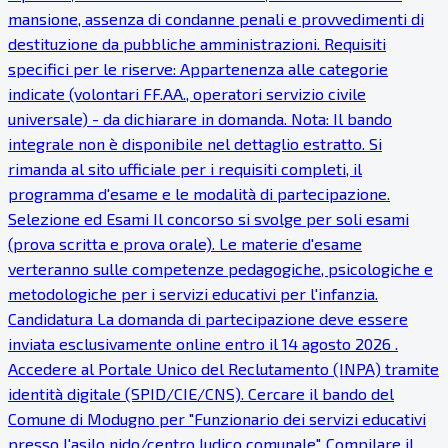
mansione, assenza di condanne penali e provvedimenti di
destituzione da pubbliche amministrazioni. Requisiti
specifici per le riserve: Appartenenza alle categorie
indicate (volontari FF.AA., operatori servizio civile
universale) - da dichiarare in domanda. Nota: Il bando
integrale non è disponibile nel dettaglio estratto. Si
rimanda al sito ufficiale per i requisiti completi, il
programma d'esame e le modalità di partecipazione.
Selezione ed Esami Il concorso si svolge per soli esami
(prova scritta e prova orale). Le materie d'esame
verteranno sulle competenze pedagogiche, psicologiche e
metodologiche per i servizi educativi per l'infanzia.
Candidatura La domanda di partecipazione deve essere
inviata esclusivamente online entro il 14 agosto 2026 .
Accedere al Portale Unico del Reclutamento (INPA) tramite
identità digitale (SPID/CIE/CNS). Cercare il bando del
Comune di Modugno per "Funzionario dei servizi educativi
presso l'asilo nido/centro ludico comunale". Compilare il