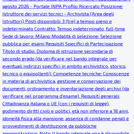
agosto 2026 - Portale INPA Profilo Ricercato Posizione:
Istruttore dei servizi tecnici - Archivista (Area degli
Istruttori) Posti disponibili: 3 (tre) a tempo pieno e
indeterminato Contratto: Tempo indeterminato, full-time
Sede di lavoro: Milano Modalità di selezione: Selezione
pubblica per esami Requisiti Specifici di Partecipazione
Titolo di studio: Diploma di istruzione secondaria di
secondo grado (da verificare nel bando integrale per
eventuali indirizzi specifici in ambito archivistico, storico,
tecnico o equipollenti). Competenze tecniche: Conoscenze
in materia di archivistica, gestione e conservazione dei
documenti, ordinamento e inventariazione degli archivi (da
verificare nel programma d'esame). Requisiti generali:
Cittadinanza italiana o UE (con i requisiti di legge),
godimento diritti civili e politici, età non inferiore a 18 anni,
idoneità fisica alla mansione, assenza di condanne penali e
provvedimenti di destituzione da pubbliche
amministrazioni. Nota: Il bando integrale non è disponibile