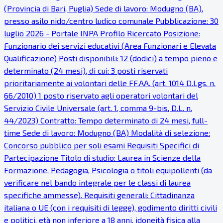
(Provincia di Bari, Puglia) Sede di lavoro: Modugno (BA),
presso asilo nido/centro ludico comunale Pubblicazione: 30
luglio 2026 - Portale INPA Profilo Ricercato Posizione:
Funzionario dei servizi educativi (Area Funzionari e Elevata
Qualificazione) Posti disponibili: 12 (dodici) a tempo pieno e
determinato (24 mesi), di cui: 3 posti riservati
prioritariamente ai volontari delle FF.AA. (art. 1014 D.Lgs. n.
66/2010) 1 posto riservato agli operatori volontari del
Servizio Civile Universale (art. 1, comma 9-bis, D.L. n.
44/2023) Contratto: Tempo determinato di 24 mesi, full-
time Sede di lavoro: Modugno (BA) Modalità di selezione:
Concorso pubblico per soli esami Requisiti Specifici di
Partecipazione Titolo di studio: Laurea in Scienze della
Formazione, Pedagogia, Psicologia o titoli equipollenti (da
verificare nel bando integrale per le classi di laurea
specifiche ammesse). Requisiti generali: Cittadinanza
italiana o UE (con i requisiti di legge), godimento diritti civili
e politici, età non inferiore a 18 anni, idoneità fisica alla