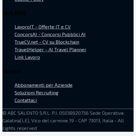
Link Utili
LavoroIT - Offerte IT e CV
ConcorsAI - Concorsi Pubblici AI
TrueCV.net - CV su Blockchain
TravelHelper - AI Travel Planner
Link Lavoro
Servizi
Abbonamenti per Aziende
Soluzioni Recruiting
Contattaci
©
ABC SALENTO S.R.L.
P.I. 05038920756
Sede Operativa:
Galatina(LE), Vico del carmine 19 - CAP 73013, Italia
- All
rights reserved