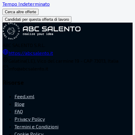
Tempo Indeterminato
Cerca altre offerte
Candidati per questa offerta di lavoro
ABC SALENTO S.R.L.
https://abcsalento.it
Galatina(LE), Vico del carmine 19 - CAP 73013, Italia
info@abcsalento.it
Risorse
Feed.xml
Blog
FAQ
Privacy Policy
Termini e Condizioni
Cookie Policy