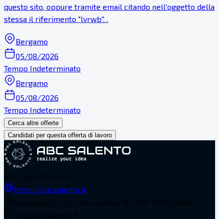
questo sito, oppure tramite email citando nell'oggetto della
stessa il riferimento "lvrwb". .
Bergamo
05/08/2026
Tempo Indeterminato
Bergamo
05/08/2026
Tempo Indeterminato
Cerca altre offerte
Candidati per questa offerta di lavoro
ABC SALENTO S.R.L.
https://abcsalento.it
Galatina(LE), Vico del carmine 19 - CAP 73013, Italia
info@abcsalento.it