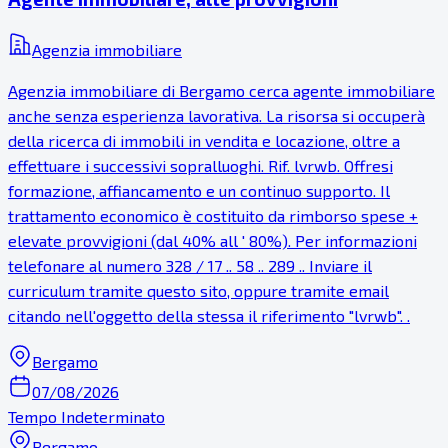
Agenzia immobiliare
Agenzia immobiliare di Bergamo cerca agente immobiliare
anche senza esperienza lavorativa. La risorsa si occuperà
della ricerca di immobili in vendita e locazione, oltre a
effettuare i successivi sopralluoghi. Rif. lvrwb. Offresi
formazione, affiancamento e un continuo supporto. Il
trattamento economico è costituito da rimborso spese +
elevate provvigioni (dal 40% all ' 80%). Per informazioni
telefonare al numero 328 / 17 .. 58 .. 289 .. Inviare il
curriculum tramite questo sito, oppure tramite email
citando nell'oggetto della stessa il riferimento "lvrwb". .
Bergamo
07/08/2026
Tempo Indeterminato
Bergamo