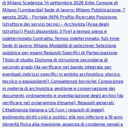
di Milano Scadenza: 14 settembre 2026 Ente: Comune di
Milano (Lombardia) Sede di lavoro: Milano Pubblicazione: 7
agosto 2026 - Portale INPA Profilo Ricercato Posizione:
Istruttore dei servizi tecnici - Archivista (Area degli
Istruttori) Posti disponibili: 3 (tre) a tempo pieno e
indeterminato Contratto: Tempo indeterminato, full-time
Sede di lavoro: Milano Modalità di selezione: Selezione
pubblica per esami Requisiti Specifici di Partecipazione
Titolo di studio: Diploma di istruzione secondaria di
secondo grado (da verificare nel bando integrale per
eventuali indirizzi specifici in ambito archivistico, storico,
tecnico o equipollenti). Competenze tecniche: Conoscenze
in materia di archivistica, gestione e conservazione dei
documenti, ordinamento e inventariazione degli archivi (da
verificare nel programma d'esame). Requisiti generali:
Cittadinanza italiana o UE (con i requisiti di legge),
godimento diritti civili e politici, età non inferiore a 18 anni,
idoneità fisica alla mansione, assenza di condanne penali e