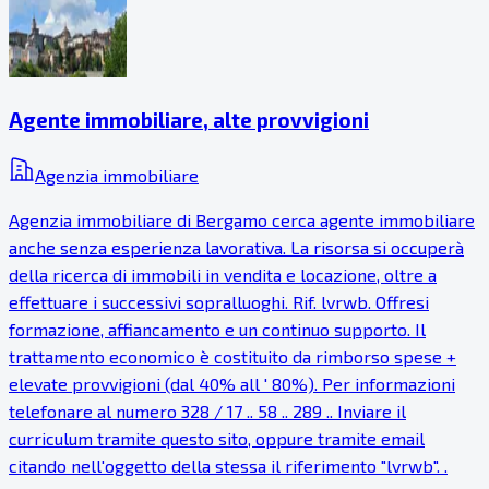
Agente immobiliare, alte provvigioni
Agenzia immobiliare
Agenzia immobiliare di Bergamo cerca agente immobiliare
anche senza esperienza lavorativa. La risorsa si occuperà
della ricerca di immobili in vendita e locazione, oltre a
effettuare i successivi sopralluoghi. Rif. lvrwb. Offresi
formazione, affiancamento e un continuo supporto. Il
trattamento economico è costituito da rimborso spese +
elevate provvigioni (dal 40% all ' 80%). Per informazioni
telefonare al numero 328 / 17 .. 58 .. 289 .. Inviare il
curriculum tramite questo sito, oppure tramite email
citando nell'oggetto della stessa il riferimento "lvrwb". .