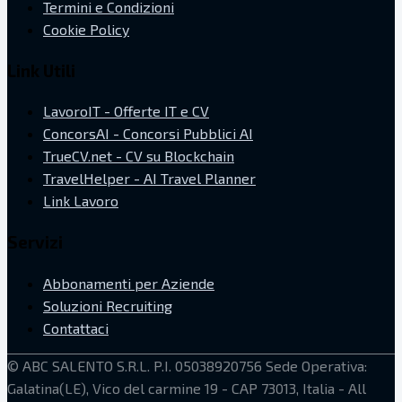
Termini e Condizioni
Cookie Policy
Link Utili
LavoroIT - Offerte IT e CV
ConcorsAI - Concorsi Pubblici AI
TrueCV.net - CV su Blockchain
TravelHelper - AI Travel Planner
Link Lavoro
Servizi
Abbonamenti per Aziende
Soluzioni Recruiting
Contattaci
©
ABC SALENTO S.R.L.
P.I. 05038920756
Sede Operativa:
Galatina(LE), Vico del carmine 19 - CAP 73013, Italia
- All