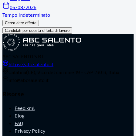
06/08/2026
Tempo Indeterminato
Cerca altre offerte
Candidati per questa offerta di lavoro
ABC SALENTO S.R.L.
https://abcsalento.it
Galatina(LE), Vico del carmine 19 - CAP 73013, Italia
info@abcsalento.it
Risorse
Feed.xml
Blog
FAQ
Privacy Policy