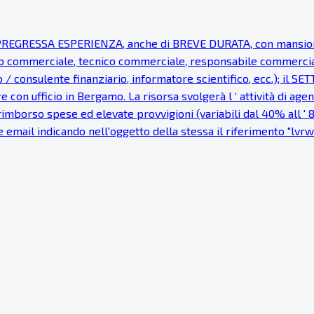
EGRESSA ESPERIENZA, anche di BREVE DURATA, con mansioni d
 commerciale, tecnico commerciale, responsabile commerciale, 
o / consulente finanziario, informatore scientifico, ecc.); i
 con ufficio in Bergamo. La risorsa svolgerà l ‘ attività di ag
imborso spese ed elevate provvigioni (variabili dal 40% all ' 8
e email indicando nell'oggetto della stessa il riferimento "lvrwb