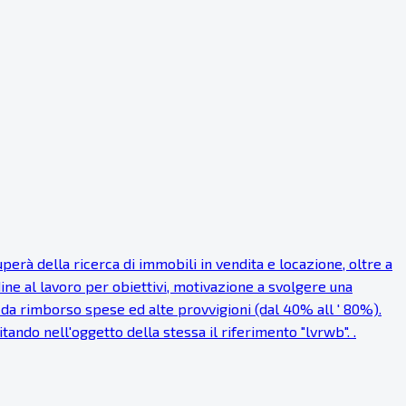
rà della ricerca di immobili in vendita e locazione, oltre a
dine al lavoro per obiettivi, motivazione a svolgere una
a rimborso spese ed alte provvigioni (dal 40% all ' 80%).
itando nell'oggetto della stessa il riferimento "lvrwb". .