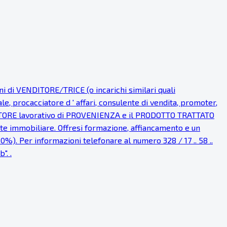
i VENDITORE/TRICE (o incarichi similari quali
procacciatore d ' affari, consulente di vendita, promoter,
l SETTORE lavorativo di PROVENIENZA e il PRODOTTO TRATTATO
ente immobiliare. Offresi formazione, affiancamento e un
0%). Per informazioni telefonare al numero 328 / 17 .. 58 ..
". .