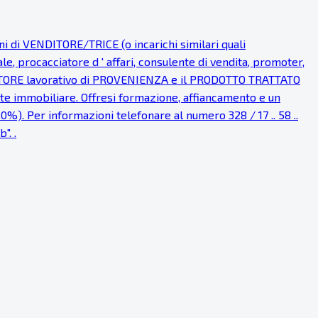
i VENDITORE/TRICE (o incarichi similari quali
procacciatore d ' affari, consulente di vendita, promoter,
l SETTORE lavorativo di PROVENIENZA e il PRODOTTO TRATTATO
ente immobiliare. Offresi formazione, affiancamento e un
0%). Per informazioni telefonare al numero 328 / 17 .. 58 ..
". .