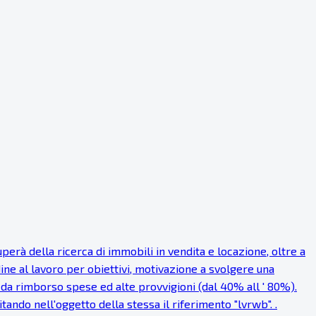
rà della ricerca di immobili in vendita e locazione, oltre a
dine al lavoro per obiettivi, motivazione a svolgere una
a rimborso spese ed alte provvigioni (dal 40% all ' 80%).
itando nell'oggetto della stessa il riferimento "lvrwb". .