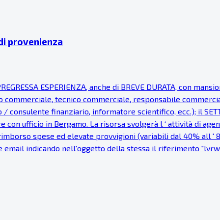
 di provenienza
EGRESSA ESPERIENZA, anche di BREVE DURATA, con mansioni d
 commerciale, tecnico commerciale, responsabile commerciale, 
o / consulente finanziario, informatore scientifico, ecc.); i
 con ufficio in Bergamo. La risorsa svolgerà l ‘ attività di ag
imborso spese ed elevate provvigioni (variabili dal 40% all ' 8
e email indicando nell'oggetto della stessa il riferimento "lvrwb