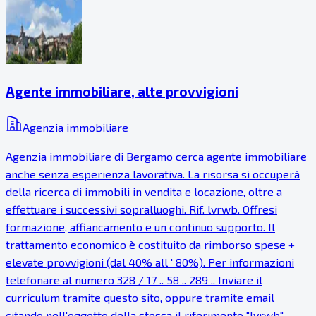
Agente immobiliare, alte provvigioni
Agenzia immobiliare
Agenzia immobiliare di Bergamo cerca agente immobiliare
anche senza esperienza lavorativa. La risorsa si occuperà
della ricerca di immobili in vendita e locazione, oltre a
effettuare i successivi sopralluoghi. Rif. lvrwb. Offresi
formazione, affiancamento e un continuo supporto. Il
trattamento economico è costituito da rimborso spese +
elevate provvigioni (dal 40% all ' 80%). Per informazioni
telefonare al numero 328 / 17 .. 58 .. 289 .. Inviare il
curriculum tramite questo sito, oppure tramite email
citando nell'oggetto della stessa il riferimento "lvrwb". .