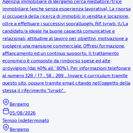
Agenzia immobiliare di Bergamo cerca mediatore/trice
immobiliare (anche senza esperienza lavorativa). La risorsa
si occuperà della ricerca di immobili in vendita e locazione,
oltre a effettuare i successivi sopralluoghi. Rif. lvrwb. Il/La
candidato/a ideale ha buone capacità comunicative e
relazionali, attitudine al lavoro per obiettivi, motivazione a
svolgere una mansione commerciale. Offresi formazione,
affiancamento ed un continuo supporto. Il trattamento
economico è composto da rimborso spese ed alte
provvigioni (dal 40% all ' 80%). Per informazioni telefonare
al numero 328 / 17 .. 58 .. 289 .. Inviare il curriculum tramite
questo sito, oppure tramite email citando nell'oggetto della
stessa il riferimento "lvrwb". .
Bergamo
05/08/2026
Tempo Indeterminato
Bergamo