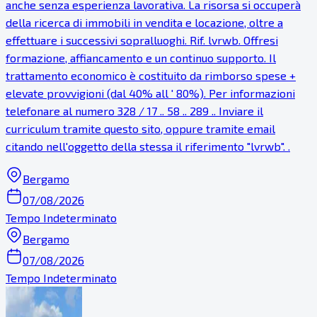
anche senza esperienza lavorativa. La risorsa si occuperà
della ricerca di immobili in vendita e locazione, oltre a
effettuare i successivi sopralluoghi. Rif. lvrwb. Offresi
formazione, affiancamento e un continuo supporto. Il
trattamento economico è costituito da rimborso spese +
elevate provvigioni (dal 40% all ' 80%). Per informazioni
telefonare al numero 328 / 17 .. 58 .. 289 .. Inviare il
curriculum tramite questo sito, oppure tramite email
citando nell'oggetto della stessa il riferimento "lvrwb". .
Bergamo
07/08/2026
Tempo Indeterminato
Bergamo
07/08/2026
Tempo Indeterminato