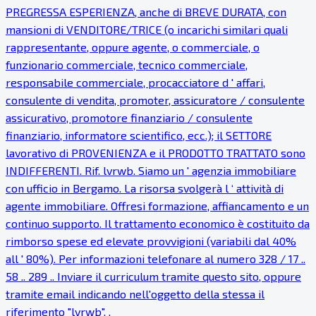
PREGRESSA ESPERIENZA, anche di BREVE DURATA, con
mansioni di VENDITORE/TRICE (o incarichi similari quali
rappresentante, oppure agente, o commerciale, o
funzionario commerciale, tecnico commerciale,
responsabile commerciale, procacciatore d ' affari,
consulente di vendita, promoter, assicuratore / consulente
assicurativo, promotore finanziario / consulente
finanziario, informatore scientifico, ecc.); il SETTORE
lavorativo di PROVENIENZA e il PRODOTTO TRATTATO sono
INDIFFERENTI. Rif. lvrwb. Siamo un ' agenzia immobiliare
con ufficio in Bergamo. La risorsa svolgerà l ‘ attività di
agente immobiliare. Offresi formazione, affiancamento e un
continuo supporto. Il trattamento economico è costituito da
rimborso spese ed elevate provvigioni (variabili dal 40%
all ' 80%). Per informazioni telefonare al numero 328 / 17 ..
58 .. 289 .. Inviare il curriculum tramite questo sito, oppure
tramite email indicando nell'oggetto della stessa il
riferimento "lvrwb". .