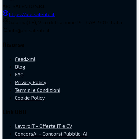
ABC SALENTO S.R.L.
https://abcsalento.it
Galatina(LE), Vico del carmine 19 - CAP 73013, Italia
info@abcsalento.it
Risorse
Feed.xml
Blog
FAQ
Privacy Policy
Termini e Condizioni
Cookie Policy
Link Utili
LavoroIT - Offerte IT e CV
ConcorsAI - Concorsi Pubblici AI