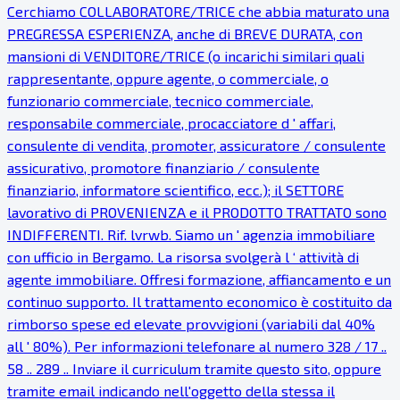
Cerchiamo COLLABORATORE/TRICE che abbia maturato una
PREGRESSA ESPERIENZA, anche di BREVE DURATA, con
mansioni di VENDITORE/TRICE (o incarichi similari quali
rappresentante, oppure agente, o commerciale, o
funzionario commerciale, tecnico commerciale,
responsabile commerciale, procacciatore d ' affari,
consulente di vendita, promoter, assicuratore / consulente
assicurativo, promotore finanziario / consulente
finanziario, informatore scientifico, ecc.); il SETTORE
lavorativo di PROVENIENZA e il PRODOTTO TRATTATO sono
INDIFFERENTI. Rif. lvrwb. Siamo un ' agenzia immobiliare
con ufficio in Bergamo. La risorsa svolgerà l ‘ attività di
agente immobiliare. Offresi formazione, affiancamento e un
continuo supporto. Il trattamento economico è costituito da
rimborso spese ed elevate provvigioni (variabili dal 40%
all ' 80%). Per informazioni telefonare al numero 328 / 17 ..
58 .. 289 .. Inviare il curriculum tramite questo sito, oppure
tramite email indicando nell'oggetto della stessa il