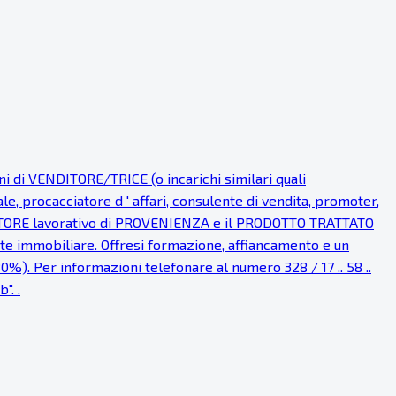
i VENDITORE/TRICE (o incarichi similari quali
procacciatore d ' affari, consulente di vendita, promoter,
l SETTORE lavorativo di PROVENIENZA e il PRODOTTO TRATTATO
ente immobiliare. Offresi formazione, affiancamento e un
0%). Per informazioni telefonare al numero 328 / 17 .. 58 ..
". .