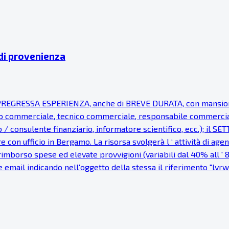
 di provenienza
EGRESSA ESPERIENZA, anche di BREVE DURATA, con mansioni d
 commerciale, tecnico commerciale, responsabile commerciale, 
o / consulente finanziario, informatore scientifico, ecc.); i
 con ufficio in Bergamo. La risorsa svolgerà l ‘ attività di ag
imborso spese ed elevate provvigioni (variabili dal 40% all ' 8
e email indicando nell'oggetto della stessa il riferimento "lvrwb