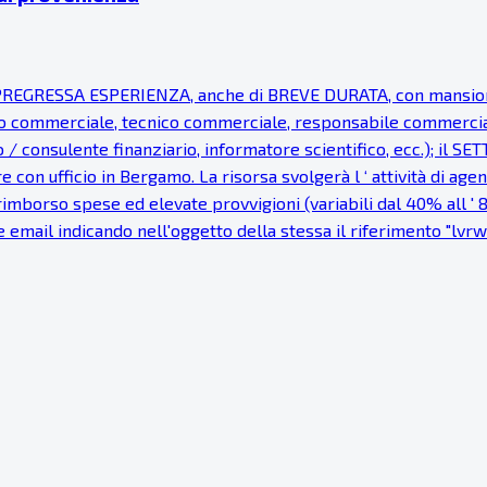
EGRESSA ESPERIENZA, anche di BREVE DURATA, con mansioni d
 commerciale, tecnico commerciale, responsabile commerciale, 
o / consulente finanziario, informatore scientifico, ecc.); i
 con ufficio in Bergamo. La risorsa svolgerà l ‘ attività di ag
imborso spese ed elevate provvigioni (variabili dal 40% all ' 8
e email indicando nell'oggetto della stessa il riferimento "lvrwb