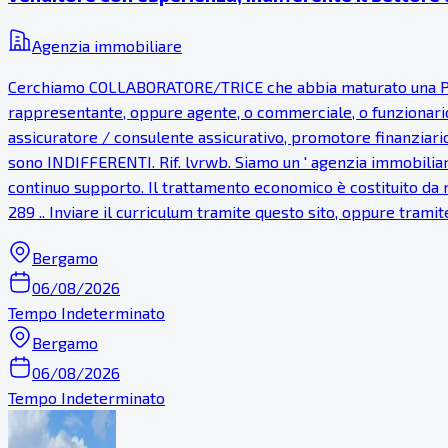
Agenzia immobiliare
Cerchiamo COLLABORATORE/TRICE che abbia maturato una PR
rappresentante, oppure agente, o commerciale, o funzionario
assicuratore / consulente assicurativo, promotore finanziari
sono INDIFFERENTI. Rif. lvrwb. Siamo un ' agenzia immobiliare
continuo supporto. Il trattamento economico è costituito da r
289 .. Inviare il curriculum tramite questo sito, oppure tramit
Bergamo
06/08/2026
Tempo Indeterminato
Bergamo
06/08/2026
Tempo Indeterminato