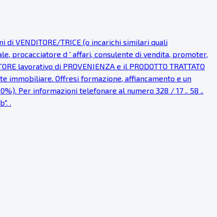
i VENDITORE/TRICE (o incarichi similari quali
procacciatore d ' affari, consulente di vendita, promoter,
l SETTORE lavorativo di PROVENIENZA e il PRODOTTO TRATTATO
ente immobiliare. Offresi formazione, affiancamento e un
0%). Per informazioni telefonare al numero 328 / 17 .. 58 ..
". .