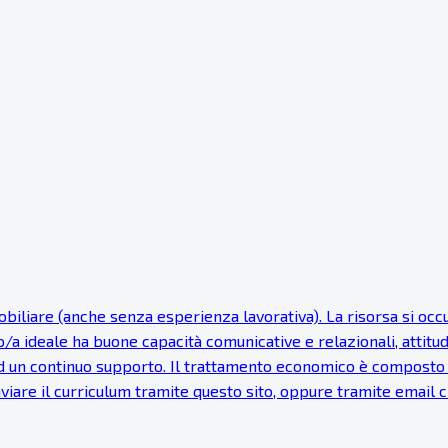
iare (anche senza esperienza lavorativa). La risorsa si occupe
to/a ideale ha buone capacità comunicative e relazionali, attitu
 un continuo supporto. Il trattamento economico è composto d
Inviare il curriculum tramite questo sito, oppure tramite email c