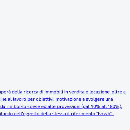
rà della ricerca di immobili in vendita e locazione, oltre a
dine al lavoro per obiettivi, motivazione a svolgere una
a rimborso spese ed alte provvigioni (dal 40% all ' 80%).
itando nell'oggetto della stessa il riferimento "lvrwb". .