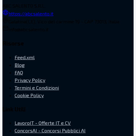
ABC SALENTO S.R.L.
https://abcsalento.it
Galatina(LE), Vico del carmine 19 - CAP 73013, Italia
info@abcsalento.it
Risorse
Feed.xml
Blog
FAQ
Privacy Policy
Termini e Condizioni
Cookie Policy
Link Utili
LavoroIT - Offerte IT e CV
ConcorsAI - Concorsi Pubblici AI