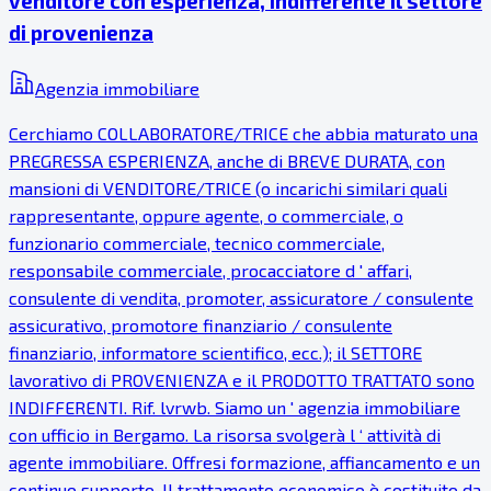
venditore con esperienza, indifferente il settore
di provenienza
Agenzia immobiliare
Cerchiamo COLLABORATORE/TRICE che abbia maturato una
PREGRESSA ESPERIENZA, anche di BREVE DURATA, con
mansioni di VENDITORE/TRICE (o incarichi similari quali
rappresentante, oppure agente, o commerciale, o
funzionario commerciale, tecnico commerciale,
responsabile commerciale, procacciatore d ' affari,
consulente di vendita, promoter, assicuratore / consulente
assicurativo, promotore finanziario / consulente
finanziario, informatore scientifico, ecc.); il SETTORE
lavorativo di PROVENIENZA e il PRODOTTO TRATTATO sono
INDIFFERENTI. Rif. lvrwb. Siamo un ' agenzia immobiliare
con ufficio in Bergamo. La risorsa svolgerà l ‘ attività di
agente immobiliare. Offresi formazione, affiancamento e un
continuo supporto. Il trattamento economico è costituito da