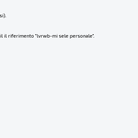
i).
il il riferimento "lvrwb-mi sele personale".