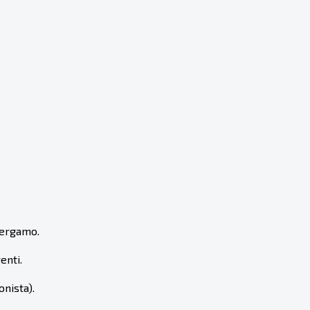
Bergamo.
enti.
nista).