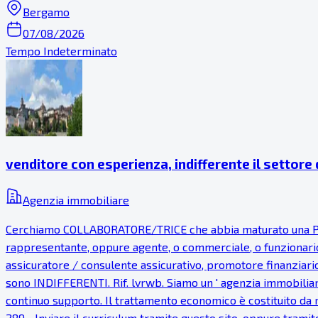
Bergamo
07/08/2026
Tempo Indeterminato
venditore con esperienza, indifferente il settore
Agenzia immobiliare
Cerchiamo COLLABORATORE/TRICE che abbia maturato una PR
rappresentante, oppure agente, o commerciale, o funzionario
assicuratore / consulente assicurativo, promotore finanziari
sono INDIFFERENTI. Rif. lvrwb. Siamo un ' agenzia immobiliare
continuo supporto. Il trattamento economico è costituito da r
289 .. Inviare il curriculum tramite questo sito, oppure tramit