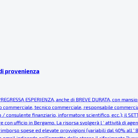
 di provenienza
EGRESSA ESPERIENZA, anche di BREVE DURATA, con mansioni d
 commerciale, tecnico commerciale, responsabile commerciale, 
o / consulente finanziario, informatore scientifico, ecc.); i
 con ufficio in Bergamo. La risorsa svolgerà l ‘ attività di ag
imborso spese ed elevate provvigioni (variabili dal 40% all ' 8
e email indicando nell'oggetto della stessa il riferimento "lvrwb