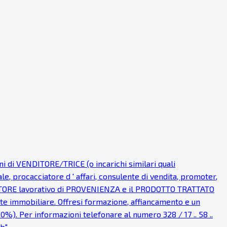
i VENDITORE/TRICE (o incarichi similari quali
procacciatore d ' affari, consulente di vendita, promoter,
l SETTORE lavorativo di PROVENIENZA e il PRODOTTO TRATTATO
ente immobiliare. Offresi formazione, affiancamento e un
0%). Per informazioni telefonare al numero 328 / 17 .. 58 ..
". .