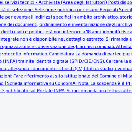
 servizi tecnici - Archivista (Area degli Istruttori) Posti disp
à di selezione: Selezione pubblica per esami Requisiti Specific
 per eventuali indirizzi specifici in ambito archivistico, stor
one dei documenti, ordinamento e inventariazione degli archivi
 diritti civili e politici, età non inferiore a 18 anni, idoneità 
ntegrale non è disponibile nel dettaglio estratto. Si rimanda al
 organizzazione e conservazione degli archivi comunali. Attivit
protocollo informatico. Candidatura La domanda di partecipazi
INPA) tramite identità digitale (SPID/CIE/CNS). Cercare la se
co, allegando i documenti richiesti (CV, titoli di studio, eventu
ioni: Fare riferimento al sito istituzionale del Comune di Milan
o ℹ Scheda informativa su ConcorsAI Nota: La scadenza è il 14 s
) è pubblicato sul Portale INPA. Si raccomanda una lettura at