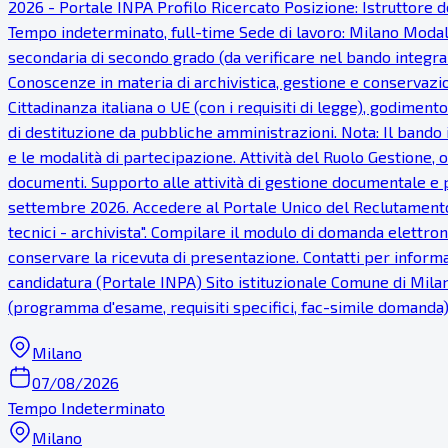
2026 - Portale INPA Profilo Ricercato Posizione: Istruttore dei
Tempo indeterminato, full-time Sede di lavoro: Milano Modalit
secondaria di secondo grado (da verificare nel bando integrale
Conoscenze in materia di archivistica, gestione e conservazi
Cittadinanza italiana o UE (con i requisiti di legge), godimento
di destituzione da pubbliche amministrazioni. Nota: Il bando i
e le modalità di partecipazione. Attività del Ruolo Gestione,
documenti. Supporto alle attività di gestione documentale e 
settembre 2026. Accedere al Portale Unico del Reclutamento (
tecnici - archivista". Compilare il modulo di domanda elettroni
conservare la ricevuta di presentazione. Contatti per informaz
candidatura (Portale INPA) Sito istituzionale Comune di Milan
(programma d'esame, requisiti specifici, fac-simile domanda
Milano
07/08/2026
Tempo Indeterminato
Milano