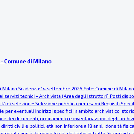
ti - Comune di Milano
ne di Milano Scadenza: 14 settembre 2026 Ente: Comune di Milan
 servizi tecnici - Archivista (Area degli Istruttori) Posti disp
à di selezione: Selezione pubblica per esami Requisiti Specific
 per eventuali indirizzi specifici in ambito archivistico, stor
one dei documenti, ordinamento e inventariazione degli archivi
 diritti civili e politici, età non inferiore a 18 anni, idoneità 
ntegrale non è disponibile nel dettaglio estratto. Si rimanda al