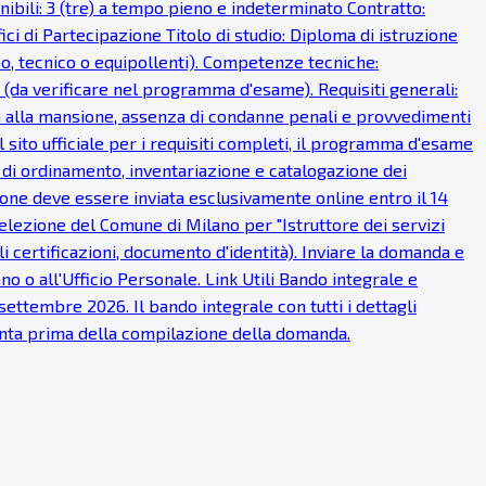
onibili: 3 (tre) a tempo pieno e indeterminato Contratto:
i di Partecipazione Titolo di studio: Diploma di istruzione
ico, tecnico o equipollenti). Competenze tecniche:
 (da verificare nel programma d'esame). Requisiti generali:
fisica alla mansione, assenza di condanne penali e provvedimenti
 sito ufficiale per i requisiti completi, il programma d'esame
à di ordinamento, inventariazione e catalogazione dei
one deve essere inviata esclusivamente online entro il 14
lezione del Comune di Milano per "Istruttore dei servizi
ali certificazioni, documento d'identità). Inviare la domanda e
o o all'Ufficio Personale. Link Utili Bando integrale e
ettembre 2026. Il bando integrale con tutti i dettagli
tenta prima della compilazione della domanda.