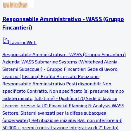
Responsabile Amministrativo - WASS (Gruppo
Fincantieri)
LavoroeWeb
Responsabile Amministrativo - WASS (Gruppo Fincantieri)
Azienda: WASS Submarine Systems (Whitehead Alenia
Sistemi Subacquei) - Gruppo Fincantieri Sede di lavoro:
Livorno (Toscana) Profilo Ricercato Posizione:
Responsabile Amministrativo Posti disponibili: Non
specificato Contratto: Non specificato (si presume tempo
indeterminato, full-time) - Qualifica I/Q Sede di lavoro:
Livorno, presso la UO Financial Planning & Analysis WASS
Settore: Sistemi avanzati per la difesa subacquea
(underwater) Retribuzione iniziale: RAL non inferiore a €
50.000 + premi (contrattazione integrativa di 2° livello),