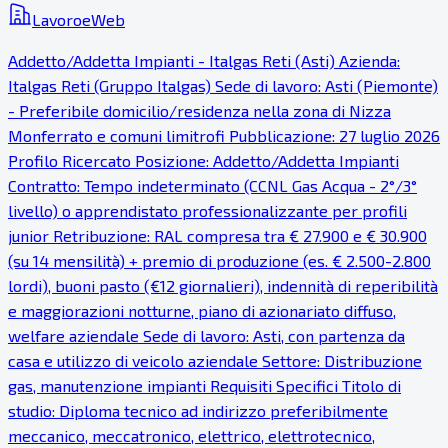
LavoroeWeb
Addetto/Addetta Impianti - Italgas Reti (Asti) Azienda:
Italgas Reti (Gruppo Italgas) Sede di lavoro: Asti (Piemonte)
- Preferibile domicilio/residenza nella zona di Nizza
Monferrato e comuni limitrofi Pubblicazione: 27 luglio 2026
Profilo Ricercato Posizione: Addetto/Addetta Impianti
Contratto: Tempo indeterminato (CCNL Gas Acqua - 2°/3°
livello) o apprendistato professionalizzante per profili
junior Retribuzione: RAL compresa tra € 27.900 e € 30.900
(su 14 mensilità) + premio di produzione (es. € 2.500-2.800
lordi), buoni pasto (€12 giornalieri), indennità di reperibilità
e maggiorazioni notturne, piano di azionariato diffuso,
welfare aziendale Sede di lavoro: Asti, con partenza da
casa e utilizzo di veicolo aziendale Settore: Distribuzione
gas, manutenzione impianti Requisiti Specifici Titolo di
studio: Diploma tecnico ad indirizzo preferibilmente
meccanico, meccatronico, elettrico, elettrotecnico,