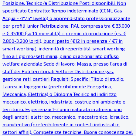
Posizione: Tecnico/a Distribuzione Posti disponibili: Non
specificato Contratto: Tempo indeterminato (CCNL Gas
Acqua - 4°/5° livello) o apprendistato professionalizzante
per profili junior Retribuzione: RAL compresa tra € 33.000
e € 35.100 (su 14 mensilità) + premio di produzione (es. €
2.800-3.200 lordi), buoni pasto (€12 in presenza / €7 in
smart working), indennità di reperibilità, smart working
fino a 1 giorno/settimana, piano di azionariato diffuso,
welfare aziendale Sede di lavoro: Massa, presso l'area di
staff dei Poli territoriali Settore: Distribuzione gas,
gestione reti, cantieri Requisiti Specifici Titolo di studio:
Laurea in Ingegneria (preferibilmente Energetica,
Meccanica, Elettrica) o Diploma Tecnico ad indirizzo
meccanico, elettrico, industriale, costruzioni ambiente e
territorio. Esperienza: 1-3 anni maturata in almeno uno
degli ambiti: elettrico, meccanico, meccatronico, idraulico,
manutentivo (preferibilmente in contesti industriali o
settori affini). Competenze tecniche: Buona conoscenza del