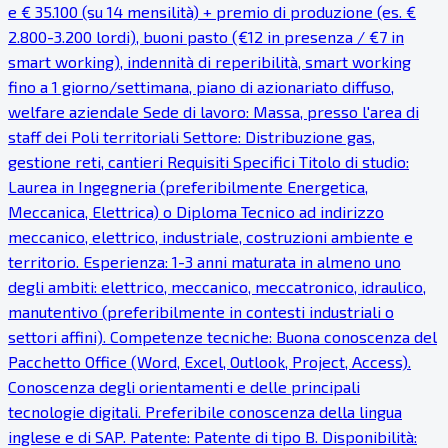
e € 35.100 (su 14 mensilità) + premio di produzione (es. €
2.800-3.200 lordi), buoni pasto (€12 in presenza / €7 in
smart working), indennità di reperibilità, smart working
fino a 1 giorno/settimana, piano di azionariato diffuso,
welfare aziendale Sede di lavoro: Massa, presso l'area di
staff dei Poli territoriali Settore: Distribuzione gas,
gestione reti, cantieri Requisiti Specifici Titolo di studio:
Laurea in Ingegneria (preferibilmente Energetica,
Meccanica, Elettrica) o Diploma Tecnico ad indirizzo
meccanico, elettrico, industriale, costruzioni ambiente e
territorio. Esperienza: 1-3 anni maturata in almeno uno
degli ambiti: elettrico, meccanico, meccatronico, idraulico,
manutentivo (preferibilmente in contesti industriali o
settori affini). Competenze tecniche: Buona conoscenza del
Pacchetto Office (Word, Excel, Outlook, Project, Access).
Conoscenza degli orientamenti e delle principali
tecnologie digitali. Preferibile conoscenza della lingua
inglese e di SAP. Patente: Patente di tipo B. Disponibilità: