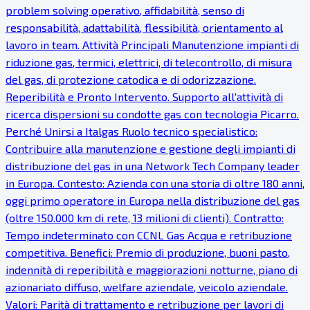
problem solving operativo, affidabilità, senso di
responsabilità, adattabilità, flessibilità, orientamento al
lavoro in team. Attività Principali Manutenzione impianti di
riduzione gas, termici, elettrici, di telecontrollo, di misura
del gas, di protezione catodica e di odorizzazione.
Reperibilità e Pronto Intervento. Supporto all'attività di
ricerca dispersioni su condotte gas con tecnologia Picarro.
Perché Unirsi a Italgas Ruolo tecnico specialistico:
Contribuire alla manutenzione e gestione degli impianti di
distribuzione del gas in una Network Tech Company leader
in Europa. Contesto: Azienda con una storia di oltre 180 anni,
oggi primo operatore in Europa nella distribuzione del gas
(oltre 150.000 km di rete, 13 milioni di clienti). Contratto:
Tempo indeterminato con CCNL Gas Acqua e retribuzione
competitiva. Benefici: Premio di produzione, buoni pasto,
indennità di reperibilità e maggiorazioni notturne, piano di
azionariato diffuso, welfare aziendale, veicolo aziendale.
Valori: Parità di trattamento e retribuzione per lavori di