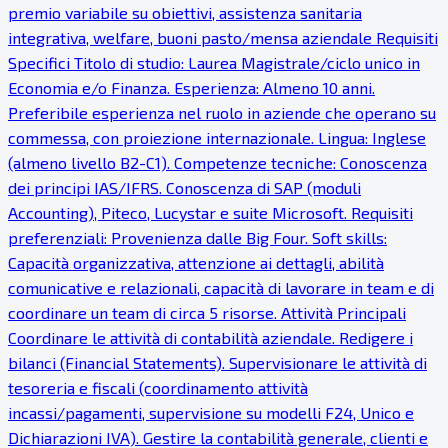
premio variabile su obiettivi, assistenza sanitaria
integrativa, welfare, buoni pasto/mensa aziendale Requisiti
Specifici Titolo di studio: Laurea Magistrale/ciclo unico in
Economia e/o Finanza. Esperienza: Almeno 10 anni.
Preferibile esperienza nel ruolo in aziende che operano su
commessa, con proiezione internazionale. Lingua: Inglese
(almeno livello B2-C1). Competenze tecniche: Conoscenza
dei principi IAS/IFRS. Conoscenza di SAP (moduli
Accounting), Piteco, Lucystar e suite Microsoft. Requisiti
preferenziali: Provenienza dalle Big Four. Soft skills:
Capacità organizzativa, attenzione ai dettagli, abilità
comunicative e relazionali, capacità di lavorare in team e di
coordinare un team di circa 5 risorse. Attività Principali
Coordinare le attività di contabilità aziendale. Redigere i
bilanci (Financial Statements). Supervisionare le attività di
tesoreria e fiscali (coordinamento attività
incassi/pagamenti, supervisione su modelli F24, Unico e
Dichiarazioni IVA). Gestire la contabilità generale, clienti e