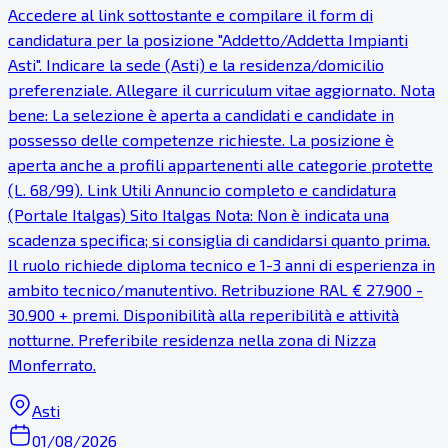
Accedere al link sottostante e compilare il form di
candidatura per la posizione "Addetto/Addetta Impianti
Asti". Indicare la sede (Asti) e la residenza/domicilio
preferenziale. Allegare il curriculum vitae aggiornato. Nota
bene: La selezione è aperta a candidati e candidate in
possesso delle competenze richieste. La posizione è
aperta anche a profili appartenenti alle categorie protette
(L. 68/99). Link Utili Annuncio completo e candidatura
(Portale Italgas) Sito Italgas Nota: Non è indicata una
scadenza specifica; si consiglia di candidarsi quanto prima.
Il ruolo richiede diploma tecnico e 1-3 anni di esperienza in
ambito tecnico/manutentivo. Retribuzione RAL € 27.900 -
30.900 + premi. Disponibilità alla reperibilità e attività
notturne. Preferibile residenza nella zona di Nizza
Monferrato.
Asti
01/08/2026