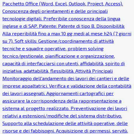
Pacchetto Office (Word, Excel, Outlook, Project, Access).
Conoscenza degli orientamenti e delle principali
tecnologie digitali. Preferibile conoscenza della lingua
inglese e di SAP. Patente: Patente di tipo B. Disponibilità:
Alla reperibilità fino a max 10 gg medi al mese h24 (7 giorni
su 7). Soft skills: Gestione/coordinamento di attività
tecniche e squadre operative, problem solving
tecnico/gestionale, pianificazione e organizzazione,
capacità di interfacciarsi con utenti, affidabilità, spirito di
iniziativa, adattabilità, flessibilità. Attività Principali
Monitoraggio dell'andamento dei lavori dei cantieri e delle
imprese appaltatrici. Verifica e validazione della contabilità
dei lavori assegnati. Aggiornamenti cartografici per
assicurare la corrispondenza della rappresentazione a
sistema al progetto realizzato. Preventivazione dei lavori
relativi a estensioni/modifiche del sistema distributivo.
Supporto alla schedulazione delle attività operative, delle
risorse e dei fabbisogni. Acquisizione di permessi, servitù,