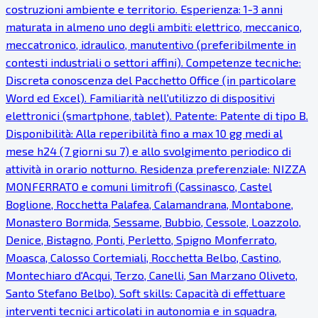
costruzioni ambiente e territorio. Esperienza: 1-3 anni
maturata in almeno uno degli ambiti: elettrico, meccanico,
meccatronico, idraulico, manutentivo (preferibilmente in
contesti industriali o settori affini). Competenze tecniche:
Discreta conoscenza del Pacchetto Office (in particolare
Word ed Excel). Familiarità nell'utilizzo di dispositivi
elettronici (smartphone, tablet). Patente: Patente di tipo B.
Disponibilità: Alla reperibilità fino a max 10 gg medi al
mese h24 (7 giorni su 7) e allo svolgimento periodico di
attività in orario notturno. Residenza preferenziale: NIZZA
MONFERRATO e comuni limitrofi (Cassinasco, Castel
Boglione, Rocchetta Palafea, Calamandrana, Montabone,
Monastero Bormida, Sessame, Bubbio, Cessole, Loazzolo,
Denice, Bistagno, Ponti, Perletto, Spigno Monferrato,
Moasca, Calosso Cortemiali, Rocchetta Belbo, Castino,
Montechiaro d'Acqui, Terzo, Canelli, San Marzano Oliveto,
Santo Stefano Belbo). Soft skills: Capacità di effettuare
interventi tecnici articolati in autonomia e in squadra,