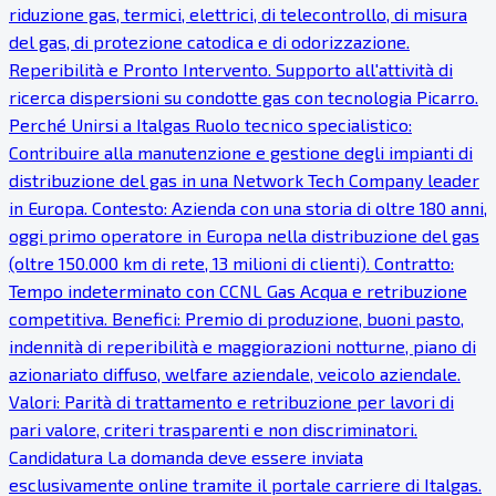
riduzione gas, termici, elettrici, di telecontrollo, di misura
del gas, di protezione catodica e di odorizzazione.
Reperibilità e Pronto Intervento. Supporto all'attività di
ricerca dispersioni su condotte gas con tecnologia Picarro.
Perché Unirsi a Italgas Ruolo tecnico specialistico:
Contribuire alla manutenzione e gestione degli impianti di
distribuzione del gas in una Network Tech Company leader
in Europa. Contesto: Azienda con una storia di oltre 180 anni,
oggi primo operatore in Europa nella distribuzione del gas
(oltre 150.000 km di rete, 13 milioni di clienti). Contratto:
Tempo indeterminato con CCNL Gas Acqua e retribuzione
competitiva. Benefici: Premio di produzione, buoni pasto,
indennità di reperibilità e maggiorazioni notturne, piano di
azionariato diffuso, welfare aziendale, veicolo aziendale.
Valori: Parità di trattamento e retribuzione per lavori di
pari valore, criteri trasparenti e non discriminatori.
Candidatura La domanda deve essere inviata
esclusivamente online tramite il portale carriere di Italgas.