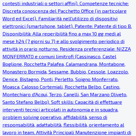
contesti industriali o settori affini). Competenze tecniche:
Discreta conoscenza del Pacchetto Office (in particolare
Word ed Excel). Familiarità nell'utilizzo di dispositivi
elettronici (smartphone, tablet). Patente: Patente di tipo B.
Disponibilità: Alla reperibilità fino a max 10 gg medi al
mese h24 (7 giorni su 7) e allo svolgimento periodico di
attività in orario notturno. Residenza preferenziale: NIZZA
MONFERRATO e comuni limitrofi (Cassinasco, Castel
Boglione, Rocchetta Palafea, Calamandrana, Montabone,
Monastero Bormida, Sessame, Bubbio, Cessole, Loazzolo,
Denice, Bistagno, Ponti, Perletto, Spigno Monferrato,
Moasca, Calosso Cortemiali, Rocchetta Belbo, Castino,
Montechiaro d'Acqui, Terzo, Canelli, San Marzano Oliveto,
Santo Stefano Belbo). Soft skills: Capacità di effettuare
interventi tecnici articolati in autonomia e in squadra,
problem solving operativo, affidabilità, senso di
responsabilità, adattabilità, flessibilità, orientamento al
lavoro in team. Attività Principali Manutenzione impianti di