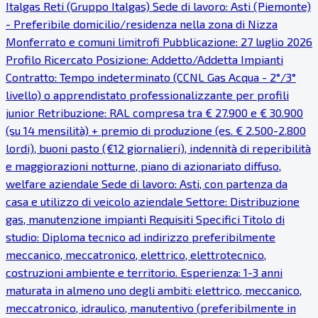
Italgas Reti (Gruppo Italgas) Sede di lavoro: Asti (Piemonte)
- Preferibile domicilio/residenza nella zona di Nizza
Monferrato e comuni limitrofi Pubblicazione: 27 luglio 2026
Profilo Ricercato Posizione: Addetto/Addetta Impianti
Contratto: Tempo indeterminato (CCNL Gas Acqua - 2°/3°
livello) o apprendistato professionalizzante per profili
junior Retribuzione: RAL compresa tra € 27.900 e € 30.900
(su 14 mensilità) + premio di produzione (es. € 2.500-2.800
lordi), buoni pasto (€12 giornalieri), indennità di reperibilità
e maggiorazioni notturne, piano di azionariato diffuso,
welfare aziendale Sede di lavoro: Asti, con partenza da
casa e utilizzo di veicolo aziendale Settore: Distribuzione
gas, manutenzione impianti Requisiti Specifici Titolo di
studio: Diploma tecnico ad indirizzo preferibilmente
meccanico, meccatronico, elettrico, elettrotecnico,
costruzioni ambiente e territorio. Esperienza: 1-3 anni
maturata in almeno uno degli ambiti: elettrico, meccanico,
meccatronico, idraulico, manutentivo (preferibilmente in