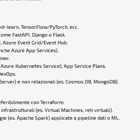
kit-learn, TensorFlow/PyTorch, ecc.
come FastAPI, Django o Flask.
lt, Azure Event Grid/Event Hub.
anche Azure App Services).
iner.
 (Azure Kubernetes Service), App Service Plans.
DevOps.
 Server) e non relazionali (es. Cosmos DB, MongoDB).
referibilmente con Terraform.
frastrutturali (es. Virtual Machines, reti virtuali).
gie (es. Apache Spark) applicate a pipeline dati o ML.