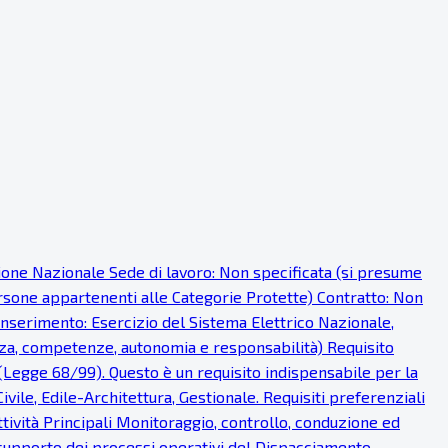
sione Nazionale Sede di lavoro: Non specificata (si presume
persone appartenenti alle Categorie Protette) Contratto: Non
 inserimento: Esercizio del Sistema Elettrico Nazionale,
nza, competenze, autonomia e responsabilità) Requisito
 (Legge 68/99). Questo è un requisito indispensabile per la
ivile, Edile-Architettura, Gestionale. Requisiti preferenziali
ttività Principali Monitoraggio, controllo, conduzione ed
supporto dei processi operativi del Dispacciamento.