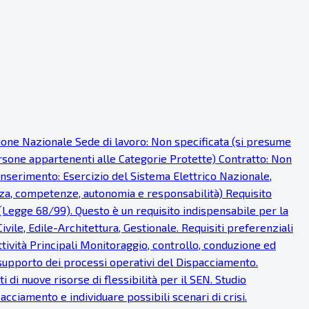
sione Nazionale Sede di lavoro: Non specificata (si presume
persone appartenenti alle Categorie Protette) Contratto: Non
 inserimento: Esercizio del Sistema Elettrico Nazionale,
nza, competenze, autonomia e responsabilità) Requisito
 (Legge 68/99). Questo è un requisito indispensabile per la
ivile, Edile-Architettura, Gestionale. Requisiti preferenziali
ttività Principali Monitoraggio, controllo, conduzione ed
supporto dei processi operativi del Dispacciamento.
 di nuove risorse di flessibilità per il SEN. Studio
cciamento e individuare possibili scenari di crisi.