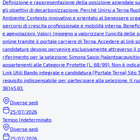
Definizione e rappresentazione della posizione aziendale su
gli obiettivi di decarbonizzazione. Perché Unirsi a Terna Ruol
Ambiente: Contesto innovativo e orientato al benessere organi
percorsi di crescita professionale e mobilità interna. Benef
e agevolazioni. Valori: Impegno a valorizzare l'unicità dell
online tramite il portale carriere di Terna. Accedere al link s
candidature devono pervenire esclusivamente attraverso il po
riferimento per la selezione: Simona Sapio (talentoacquisition
appartenenti alle Categorie Protette (L. 68/99). Non è indicata
Link Utili Bando integrale e candidatura (Portale Terna) Sito 
requisito indispensabile per partecipare alla selezione. Il ru
38.145,83.
Diverse sedi
25/07/2026
Tempo Indeterminato
Diverse sedi
25/07/2026