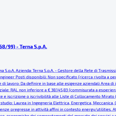
68/99) - Terna S.p.A.
na S.p.A. Azienda: Terna S.p.A. - Gestore della Rete di Trasmis
Engineer Posti disponibili: Non specificato (ricerca rivolta a 
di lavoro: Da definire in base alle esigenze aziendali Area di
ziale: RAL non inferiore a € 38.145,83 (commisurata a esperie
e iscrizione o iscrivibilità alle Liste di Collocamento Mirato
studio: Laurea in Ingegneria Elettrica, Energetica, Meccanica, C
ze pregresse in attività affini in contesto energy/utilities. A
cnico-economiche dei comportamenti del mercato dei servizi a 