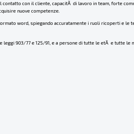
contatto con il cliente, capacitÃ di lavoro in team, forte comm
acquisire nuove competenze.
 formato word, spiegando accuratamente i ruoli ricoperti e le t
e leggi 903/77 e 125/91, e a persone di tutte le etÃ e tutte le na