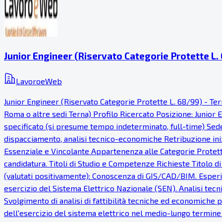
Junior Engineer (Riservato Categorie Protette L. 
LavoroeWeb
Junior Engineer (Riservato Categorie Protette L. 68/99) - Ter
Roma o altre sedi Terna) Profilo Ricercato Posizione: Junior 
specificato (si presume tempo indeterminato, full-time) Sede 
dispacciamento, analisi tecnico-economiche Retribuzione ini
Essenziale e Vincolante Appartenenza alle Categorie Protette 
candidatura. Titoli di Studio e Competenze Richieste Titolo di 
(valutati positivamente): Conoscenza di GIS/CAD/BIM. Esperien
esercizio del Sistema Elettrico Nazionale (SEN). Analisi te
Svolgimento di analisi di fattibilità tecniche ed economiche p
dell'esercizio del sistema elettrico nel medio-lungo termine p