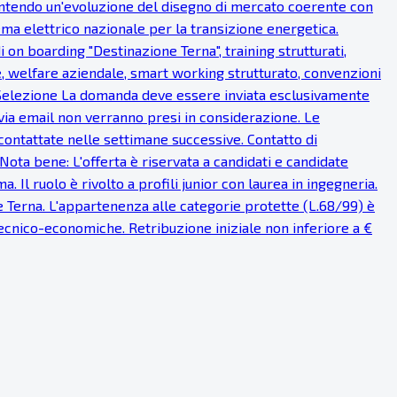
antendo un'evoluzione del disegno di mercato coerente con
tema elettrico nazionale per la transizione energetica.
on boarding "Destinazione Terna", training strutturati,
e, welfare aziendale, smart working strutturato, convenzioni
di Selezione La domanda deve essere inviata esclusivamente
ti via email non verranno presi in considerazione. Le
contattate nelle settimane successive. Contatto di
Nota bene: L'offerta è riservata a candidati e candidate
 Il ruolo è rivolto a profili junior con laurea in ingegneria.
ale Terna. L'appartenenza alle categorie protette (L.68/99) è
 tecnico-economiche. Retribuzione iniziale non inferiore a €