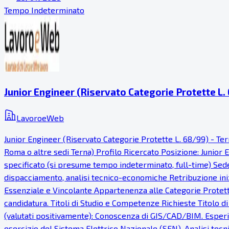
Tempo Indeterminato
Junior Engineer (Riservato Categorie Protette L. 
LavoroeWeb
Junior Engineer (Riservato Categorie Protette L. 68/99) - Ter
Roma o altre sedi Terna) Profilo Ricercato Posizione: Junior 
specificato (si presume tempo indeterminato, full-time) Sede 
dispacciamento, analisi tecnico-economiche Retribuzione ini
Essenziale e Vincolante Appartenenza alle Categorie Protette 
candidatura. Titoli di Studio e Competenze Richieste Titolo di 
(valutati positivamente): Conoscenza di GIS/CAD/BIM. Esperien
esercizio del Sistema Elettrico Nazionale (SEN). Analisi te