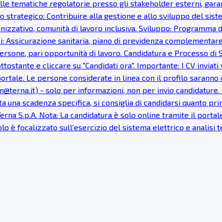
lle tematiche regolatorie presso gli stakeholder esterni, gar
o strategico: Contribuire alla gestione e allo sviluppo del sis
zzativo, comunità di lavoro inclusiva. Sviluppo: Programma di 
ici: Assicurazione sanitaria, piano di previdenza complementar
e persone, pari opportunità di lavoro. Candidatura e Processo 
ottostante e cliccare su "Candidati ora". Importante: I CV invia
rtale. Le persone considerate in linea con il profilo saranno 
@terna.it) - solo per informazioni, non per invio candidature. 
 una scadenza specifica, si consiglia di candidarsi quanto prima.
Terna S.p.A. Nota: La candidatura è solo online tramite il port
olo è focalizzato sull'esercizio del sistema elettrico e analisi