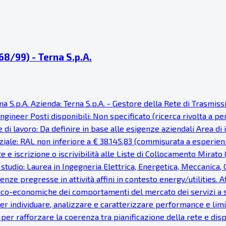
68/99) - Terna S.p.A.
na S.p.A. Azienda: Terna S.p.A. - Gestore della Rete di Trasmis
Engineer Posti disponibili: Non specificato (ricerca rivolta a 
di lavoro: Da definire in base alle esigenze aziendali Area di
ziale: RAL non inferiore a € 38.145,83 (commisurata a esperie
e iscrizione o iscrivibilità alle Liste di Collocamento Mirato
studio: Laurea in Ingegneria Elettrica, Energetica, Meccanica, C
ze pregresse in attività affini in contesto energy/utilities. A
cnico-economiche dei comportamenti del mercato dei servizi a 
er individuare, analizzare e caratterizzare performance e limiti
er rafforzare la coerenza tra pianificazione della rete e dispa