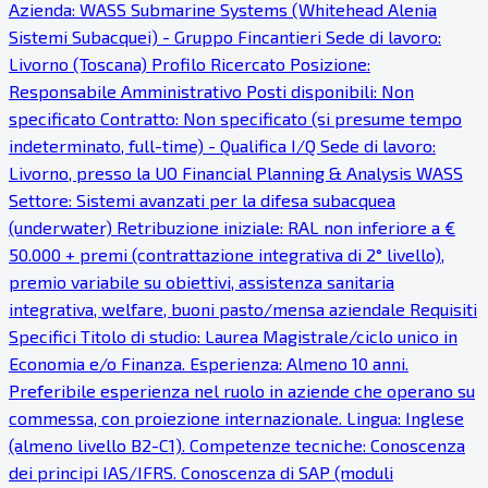
Azienda: WASS Submarine Systems (Whitehead Alenia
Sistemi Subacquei) - Gruppo Fincantieri Sede di lavoro:
Livorno (Toscana) Profilo Ricercato Posizione:
Responsabile Amministrativo Posti disponibili: Non
specificato Contratto: Non specificato (si presume tempo
indeterminato, full-time) - Qualifica I/Q Sede di lavoro:
Livorno, presso la UO Financial Planning & Analysis WASS
Settore: Sistemi avanzati per la difesa subacquea
(underwater) Retribuzione iniziale: RAL non inferiore a €
50.000 + premi (contrattazione integrativa di 2° livello),
premio variabile su obiettivi, assistenza sanitaria
integrativa, welfare, buoni pasto/mensa aziendale Requisiti
Specifici Titolo di studio: Laurea Magistrale/ciclo unico in
Economia e/o Finanza. Esperienza: Almeno 10 anni.
Preferibile esperienza nel ruolo in aziende che operano su
commessa, con proiezione internazionale. Lingua: Inglese
(almeno livello B2-C1). Competenze tecniche: Conoscenza
dei principi IAS/IFRS. Conoscenza di SAP (moduli