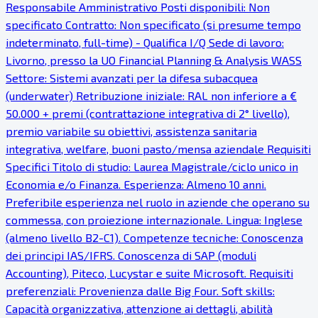
Responsabile Amministrativo Posti disponibili: Non
specificato Contratto: Non specificato (si presume tempo
indeterminato, full-time) - Qualifica I/Q Sede di lavoro:
Livorno, presso la UO Financial Planning & Analysis WASS
Settore: Sistemi avanzati per la difesa subacquea
(underwater) Retribuzione iniziale: RAL non inferiore a €
50.000 + premi (contrattazione integrativa di 2° livello),
premio variabile su obiettivi, assistenza sanitaria
integrativa, welfare, buoni pasto/mensa aziendale Requisiti
Specifici Titolo di studio: Laurea Magistrale/ciclo unico in
Economia e/o Finanza. Esperienza: Almeno 10 anni.
Preferibile esperienza nel ruolo in aziende che operano su
commessa, con proiezione internazionale. Lingua: Inglese
(almeno livello B2-C1). Competenze tecniche: Conoscenza
dei principi IAS/IFRS. Conoscenza di SAP (moduli
Accounting), Piteco, Lucystar e suite Microsoft. Requisiti
preferenziali: Provenienza dalle Big Four. Soft skills:
Capacità organizzativa, attenzione ai dettagli, abilità