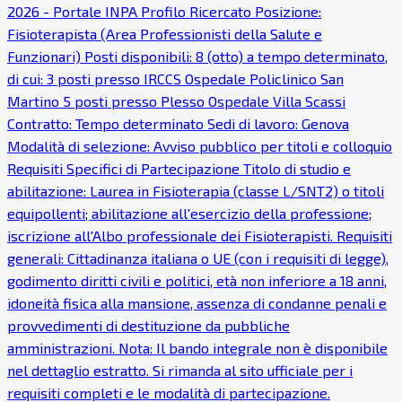
2026 - Portale INPA Profilo Ricercato Posizione:
Fisioterapista (Area Professionisti della Salute e
Funzionari) Posti disponibili: 8 (otto) a tempo determinato,
di cui: 3 posti presso IRCCS Ospedale Policlinico San
Martino 5 posti presso Plesso Ospedale Villa Scassi
Contratto: Tempo determinato Sedi di lavoro: Genova
Modalità di selezione: Avviso pubblico per titoli e colloquio
Requisiti Specifici di Partecipazione Titolo di studio e
abilitazione: Laurea in Fisioterapia (classe L/SNT2) o titoli
equipollenti; abilitazione all'esercizio della professione;
iscrizione all'Albo professionale dei Fisioterapisti. Requisiti
generali: Cittadinanza italiana o UE (con i requisiti di legge),
godimento diritti civili e politici, età non inferiore a 18 anni,
idoneità fisica alla mansione, assenza di condanne penali e
provvedimenti di destituzione da pubbliche
amministrazioni. Nota: Il bando integrale non è disponibile
nel dettaglio estratto. Si rimanda al sito ufficiale per i
requisiti completi e le modalità di partecipazione.