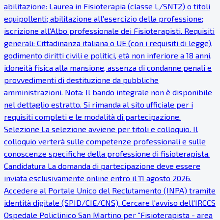
abilitazione: Laurea in Fisioterapia (classe L/SNT2) o titoli
equipollenti; abilitazione all'esercizio della professione;
iscrizione all'Albo professionale dei Fisioterapisti. Requisiti
generali: Cittadinanza italiana o UE (con i requisiti di legge),
godimento diritti civili e politici, età non inferiore a 18 anni,
idoneità fisica alla mansione, assenza di condanne penali e
provvedimenti di destituzione da pubbliche
amministrazioni. Nota: Il bando integrale non è disponibile
nel dettaglio estratto. Si rimanda al sito ufficiale per i
requisiti completi e le modalità di partecipazione.
Selezione La selezione avviene per titoli e colloquio. Il
colloquio verterà sulle competenze professionali e sulle
conoscenze specifiche della professione di fisioterapista.
Candidatura La domanda di partecipazione deve essere
inviata esclusivamente online entro il 11 agosto 2026.
Accedere al Portale Unico del Reclutamento (INPA) tramite
identità digitale (SPID/CIE/CNS). Cercare l'avviso dell'IRCCS
Ospedale Policlinico San Martino per "Fisioterapista - area