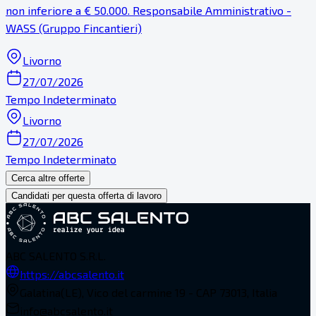
non inferiore a € 50.000. Responsabile Amministrativo -
WASS (Gruppo Fincantieri)
Livorno
27/07/2026
Tempo Indeterminato
Livorno
27/07/2026
Tempo Indeterminato
Cerca altre offerte
Candidati per questa offerta di lavoro
ABC SALENTO S.R.L.
https://abcsalento.it
Galatina(LE), Vico del carmine 19 - CAP 73013, Italia
info@abcsalento.it