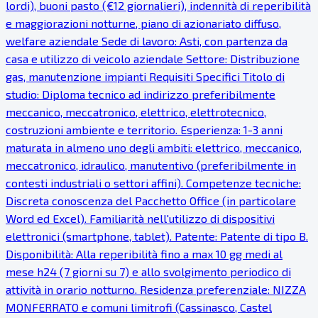
lordi), buoni pasto (€12 giornalieri), indennità di reperibilità
e maggiorazioni notturne, piano di azionariato diffuso,
welfare aziendale Sede di lavoro: Asti, con partenza da
casa e utilizzo di veicolo aziendale Settore: Distribuzione
gas, manutenzione impianti Requisiti Specifici Titolo di
studio: Diploma tecnico ad indirizzo preferibilmente
meccanico, meccatronico, elettrico, elettrotecnico,
costruzioni ambiente e territorio. Esperienza: 1-3 anni
maturata in almeno uno degli ambiti: elettrico, meccanico,
meccatronico, idraulico, manutentivo (preferibilmente in
contesti industriali o settori affini). Competenze tecniche:
Discreta conoscenza del Pacchetto Office (in particolare
Word ed Excel). Familiarità nell'utilizzo di dispositivi
elettronici (smartphone, tablet). Patente: Patente di tipo B.
Disponibilità: Alla reperibilità fino a max 10 gg medi al
mese h24 (7 giorni su 7) e allo svolgimento periodico di
attività in orario notturno. Residenza preferenziale: NIZZA
MONFERRATO e comuni limitrofi (Cassinasco, Castel