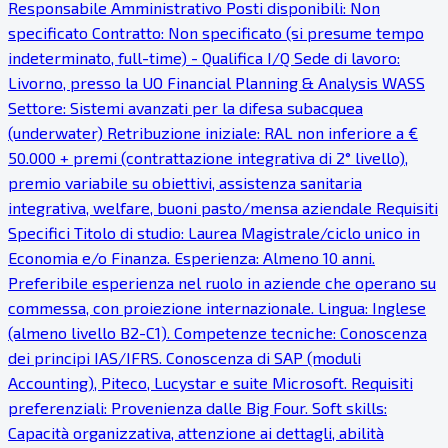
Responsabile Amministrativo Posti disponibili: Non
specificato Contratto: Non specificato (si presume tempo
indeterminato, full-time) - Qualifica I/Q Sede di lavoro:
Livorno, presso la UO Financial Planning & Analysis WASS
Settore: Sistemi avanzati per la difesa subacquea
(underwater) Retribuzione iniziale: RAL non inferiore a €
50.000 + premi (contrattazione integrativa di 2° livello),
premio variabile su obiettivi, assistenza sanitaria
integrativa, welfare, buoni pasto/mensa aziendale Requisiti
Specifici Titolo di studio: Laurea Magistrale/ciclo unico in
Economia e/o Finanza. Esperienza: Almeno 10 anni.
Preferibile esperienza nel ruolo in aziende che operano su
commessa, con proiezione internazionale. Lingua: Inglese
(almeno livello B2-C1). Competenze tecniche: Conoscenza
dei principi IAS/IFRS. Conoscenza di SAP (moduli
Accounting), Piteco, Lucystar e suite Microsoft. Requisiti
preferenziali: Provenienza dalle Big Four. Soft skills:
Capacità organizzativa, attenzione ai dettagli, abilità