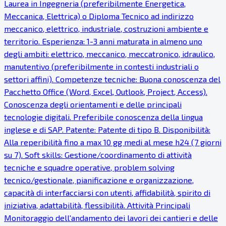
Laurea in Ingegneria (preferibilmente Energetica,
Meccanica, Elettrica) o Diploma Tecnico ad indirizzo
meccanico, elettrico, industriale, costruzioni ambiente e
territorio. Esperienza: 1-3 anni maturata in almeno uno
degli ambiti: elettrico, meccanico, meccatronico, idraulico,
manutentivo (preferibilmente in contesti industriali o
settori affini). Competenze tecniche: Buona conoscenza del
Pacchetto Office (Word, Excel, Outlook, Project, Access).
Conoscenza degli orientamenti e delle principali
tecnologie digitali. Preferibile conoscenza della lingua
inglese e di SAP. Patente: Patente di tipo B. Disponibilità:
Alla reperibilità fino a max 10 gg medi al mese h24 (7 giorni
su 7). Soft skills: Gestione/coordinamento di attività
tecniche e squadre operative, problem solving
tecnico/gestionale, pianificazione e organizzazione,
capacità di interfacciarsi con utenti, affidabilità, spirito di
iniziativa, adattabilità, flessibilità. Attività Principali
Monitoraggio dell'andamento dei lavori dei cantieri e delle