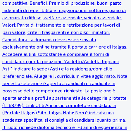
competitiva. Benefici: Premio di produzione, buoni pasto,
indennità di reperibilità e maggiorazioni notturne, piano di
azionariato diffuso, welfare aziendale, veicolo aziendale.
Valori: Parità di trattamento e retribuzione per lavori di
pari valore, criteri trasparenti e non discriminatori.
Candidatura La domanda deve essere inviata
esclusivamente online tramite il portale carriere di Italgas.
Accedere al link sottostante e compilare il form di
candidatura per la posizione "Addetto/Addetta Impianti
Asti". Indicare la sede (Asti) e la residenza/domicilio
preferenziale. Allegare il curriculum vitae aggiornato. Nota
bene: La selezione è aperta a candidati e candidate in
possesso delle competenze richieste. La posizione è
aperta anche a profili appartenenti alle categorie protette
(L. 68/99). Link Utili Annuncio completo e candidatura
(Portale Italgas) Sito Italgas Nota: Non è indicata una
scadenza specifica; si consiglia di candidarsi quanto prima.
Il ruolo richiede diploma tecnico e 1-3 anni di esperienza in