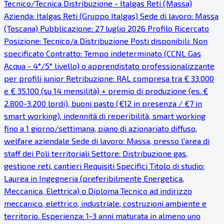
Tecnico/Tecnica Distribuzione - Italgas Reti (Massa)
Azienda: Italgas Reti (Gruppo Italgas) Sede di lavoro: Massa
(Toscana) Pubblicazione: 27 luglio 2026 Profilo Ricercato
Posizione: Tecnico/a Distribuzione Posti disponibili: Non
specificato Contratto: Tempo indeterminato (CCNL Gas
Acqua - 4°/5° livello) o apprendistato professionalizzante
per profili junior Retribuzione: RAL compresa tra € 33.000
e € 35.100 (su 14 mensilità) + premio di produzione (es. €
2.800-3.200 lordi), buoni pasto (€12 in presenza / €7 in
smart working), indennità di reperibilità, smart working
fino a 1 giorno/settimana, piano di azionariato diffuso,
welfare aziendale Sede di lavoro: Massa, presso l'area di
staff dei Poli territoriali Settore: Distribuzione gas,
gestione reti, cantieri Requisiti Specifici Titolo di studio:
Laurea in Ingegneria (preferibilmente Energetica,
Meccanica, Elettrica) o Diploma Tecnico ad indirizzo
meccanico, elettrico, industriale, costruzioni ambiente e
territorio. Esperienza: 1-3 anni maturata in almeno uno