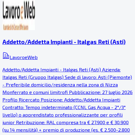
Addetto/Addetta Impianti - Italgas Reti (Asti)
LavoroeWeb
Addetto/Addetta Impianti - Italgas Reti (Asti) Azienda:
Italgas Reti (Gruppo Italgas) Sede di lavoro: Asti (Piemonte)
- Preferibile domicilio/residenza nella zona di Nizza
Monferrato e comuni limitrofi Pubblicazione: 27 luglio 2026
Profilo Ricercato Posizione: Addetto/Addetta Impianti
Contratto: Tempo indeterminato (CCNL Gas Acqua - 2°/3°
livello) o apprendistato professionalizzante per profili
junior Retribuzione: RAL compresa tra € 27.900 e € 30.900
(su 14 mensilità) + premio di produzione (es. € 2.500-2.800