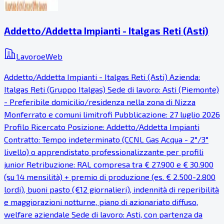
Addetto/Addetta Impianti - Italgas Reti (Asti)
LavoroeWeb
Addetto/Addetta Impianti - Italgas Reti (Asti) Azienda:
Italgas Reti (Gruppo Italgas) Sede di lavoro: Asti (Piemonte)
- Preferibile domicilio/residenza nella zona di Nizza
Monferrato e comuni limitrofi Pubblicazione: 27 luglio 2026
Profilo Ricercato Posizione: Addetto/Addetta Impianti
Contratto: Tempo indeterminato (CCNL Gas Acqua - 2°/3°
livello) o apprendistato professionalizzante per profili
junior Retribuzione: RAL compresa tra € 27.900 e € 30.900
(su 14 mensilità) + premio di produzione (es. € 2.500-2.800
lordi), buoni pasto (€12 giornalieri), indennità di reperibilità
e maggiorazioni notturne, piano di azionariato diffuso,
welfare aziendale Sede di lavoro: Asti, con partenza da