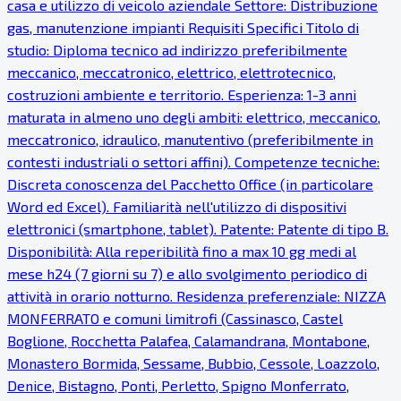
casa e utilizzo di veicolo aziendale Settore: Distribuzione
gas, manutenzione impianti Requisiti Specifici Titolo di
studio: Diploma tecnico ad indirizzo preferibilmente
meccanico, meccatronico, elettrico, elettrotecnico,
costruzioni ambiente e territorio. Esperienza: 1-3 anni
maturata in almeno uno degli ambiti: elettrico, meccanico,
meccatronico, idraulico, manutentivo (preferibilmente in
contesti industriali o settori affini). Competenze tecniche:
Discreta conoscenza del Pacchetto Office (in particolare
Word ed Excel). Familiarità nell'utilizzo di dispositivi
elettronici (smartphone, tablet). Patente: Patente di tipo B.
Disponibilità: Alla reperibilità fino a max 10 gg medi al
mese h24 (7 giorni su 7) e allo svolgimento periodico di
attività in orario notturno. Residenza preferenziale: NIZZA
MONFERRATO e comuni limitrofi (Cassinasco, Castel
Boglione, Rocchetta Palafea, Calamandrana, Montabone,
Monastero Bormida, Sessame, Bubbio, Cessole, Loazzolo,
Denice, Bistagno, Ponti, Perletto, Spigno Monferrato,