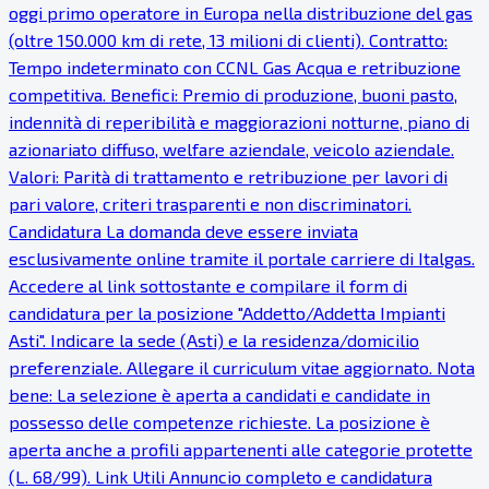
oggi primo operatore in Europa nella distribuzione del gas
(oltre 150.000 km di rete, 13 milioni di clienti). Contratto:
Tempo indeterminato con CCNL Gas Acqua e retribuzione
competitiva. Benefici: Premio di produzione, buoni pasto,
indennità di reperibilità e maggiorazioni notturne, piano di
azionariato diffuso, welfare aziendale, veicolo aziendale.
Valori: Parità di trattamento e retribuzione per lavori di
pari valore, criteri trasparenti e non discriminatori.
Candidatura La domanda deve essere inviata
esclusivamente online tramite il portale carriere di Italgas.
Accedere al link sottostante e compilare il form di
candidatura per la posizione "Addetto/Addetta Impianti
Asti". Indicare la sede (Asti) e la residenza/domicilio
preferenziale. Allegare il curriculum vitae aggiornato. Nota
bene: La selezione è aperta a candidati e candidate in
possesso delle competenze richieste. La posizione è
aperta anche a profili appartenenti alle categorie protette
(L. 68/99). Link Utili Annuncio completo e candidatura