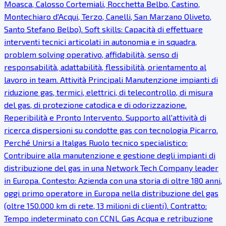
Moasca, Calosso Cortemiali, Rocchetta Belbo, Castino,
Montechiaro d'Acqui, Terzo, Canelli, San Marzano Oliveto,
Santo Stefano Belbo). Soft skills: Capacità di effettuare
interventi tecnici articolati in autonomia e in squadra,
problem solving operativo, affidabilità, senso di
responsabilità, adattabilità, flessibilità, orientamento al
lavoro in team. Attività Principali Manutenzione impianti di
riduzione gas, termici, elettrici, di telecontrollo, di misura
del gas, di protezione catodica e di odorizzazione.
Reperibilità e Pronto Intervento. Supporto all'attività di
ricerca dispersioni su condotte gas con tecnologia Picarro.
Perché Unirsi a Italgas Ruolo tecnico specialistico:
Contribuire alla manutenzione e gestione degli impianti di
distribuzione del gas in una Network Tech Company leader
in Europa. Contesto: Azienda con una storia di oltre 180 anni,
oggi primo operatore in Europa nella distribuzione del gas
(oltre 150.000 km di rete, 13 milioni di clienti). Contratto:
Tempo indeterminato con CCNL Gas Acqua e retribuzione