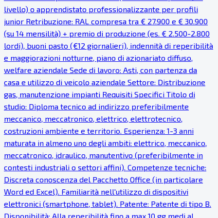
livello) o apprendistato professionalizzante per profili
junior Retribuzione: RAL compresa tra € 27.900 e € 30.900
(su 14 mensilità) + premio di produzione (es. € 2.500-2.800
lordi), buoni pasto (€12 giornalieri), indennità di reperibilità
e maggiorazioni notturne, piano di azionariato diffuso,
welfare aziendale Sede di lavoro: Asti, con partenza da
casa e utilizzo di veicolo aziendale Settore: Distribuzione
gas, manutenzione impianti Requisiti Specifici Titolo di
studio: Diploma tecnico ad indirizzo preferibilmente
meccanico, meccatronico, elettrico, elettrotecnico,
costruzioni ambiente e territorio. Esperienza: 1-3 anni
maturata in almeno uno degli ambiti: elettrico, meccanico,
meccatronico, idraulico, manutentivo (preferibilmente in
contesti industriali o settori affini). Competenze tecniche:
Discreta conoscenza del Pacchetto Office (in particolare
Word ed Excel). Familiarità nell'utilizzo di dispositivi
elettronici (smartphone, tablet). Patente: Patente di tipo B.
Disponibilità: Alla reperibilità fino a max 10 gg medi al