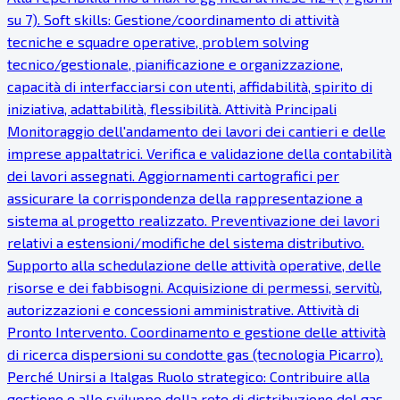
su 7). Soft skills: Gestione/coordinamento di attività
tecniche e squadre operative, problem solving
tecnico/gestionale, pianificazione e organizzazione,
capacità di interfacciarsi con utenti, affidabilità, spirito di
iniziativa, adattabilità, flessibilità. Attività Principali
Monitoraggio dell'andamento dei lavori dei cantieri e delle
imprese appaltatrici. Verifica e validazione della contabilità
dei lavori assegnati. Aggiornamenti cartografici per
assicurare la corrispondenza della rappresentazione a
sistema al progetto realizzato. Preventivazione dei lavori
relativi a estensioni/modifiche del sistema distributivo.
Supporto alla schedulazione delle attività operative, delle
risorse e dei fabbisogni. Acquisizione di permessi, servitù,
autorizzazioni e concessioni amministrative. Attività di
Pronto Intervento. Coordinamento e gestione delle attività
di ricerca dispersioni su condotte gas (tecnologia Picarro).
Perché Unirsi a Italgas Ruolo strategico: Contribuire alla
gestione e allo sviluppo della rete di distribuzione del gas