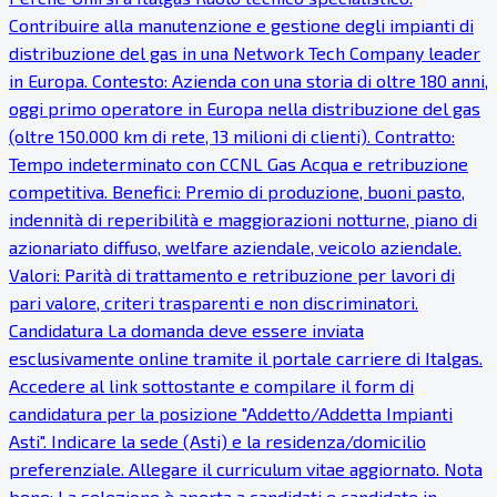
Contribuire alla manutenzione e gestione degli impianti di
distribuzione del gas in una Network Tech Company leader
in Europa. Contesto: Azienda con una storia di oltre 180 anni,
oggi primo operatore in Europa nella distribuzione del gas
(oltre 150.000 km di rete, 13 milioni di clienti). Contratto:
Tempo indeterminato con CCNL Gas Acqua e retribuzione
competitiva. Benefici: Premio di produzione, buoni pasto,
indennità di reperibilità e maggiorazioni notturne, piano di
azionariato diffuso, welfare aziendale, veicolo aziendale.
Valori: Parità di trattamento e retribuzione per lavori di
pari valore, criteri trasparenti e non discriminatori.
Candidatura La domanda deve essere inviata
esclusivamente online tramite il portale carriere di Italgas.
Accedere al link sottostante e compilare il form di
candidatura per la posizione "Addetto/Addetta Impianti
Asti". Indicare la sede (Asti) e la residenza/domicilio
preferenziale. Allegare il curriculum vitae aggiornato. Nota
bene: La selezione è aperta a candidati e candidate in