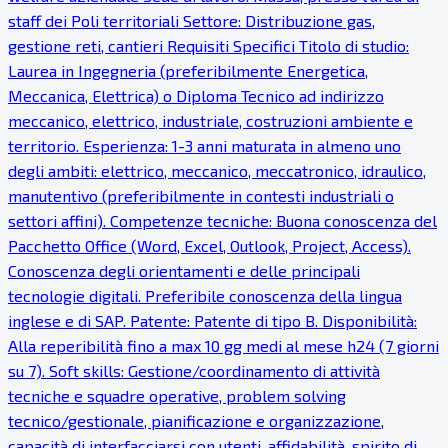
staff dei Poli territoriali Settore: Distribuzione gas,
gestione reti, cantieri Requisiti Specifici Titolo di studio:
Laurea in Ingegneria (preferibilmente Energetica,
Meccanica, Elettrica) o Diploma Tecnico ad indirizzo
meccanico, elettrico, industriale, costruzioni ambiente e
territorio. Esperienza: 1-3 anni maturata in almeno uno
degli ambiti: elettrico, meccanico, meccatronico, idraulico,
manutentivo (preferibilmente in contesti industriali o
settori affini). Competenze tecniche: Buona conoscenza del
Pacchetto Office (Word, Excel, Outlook, Project, Access).
Conoscenza degli orientamenti e delle principali
tecnologie digitali. Preferibile conoscenza della lingua
inglese e di SAP. Patente: Patente di tipo B. Disponibilità:
Alla reperibilità fino a max 10 gg medi al mese h24 (7 giorni
su 7). Soft skills: Gestione/coordinamento di attività
tecniche e squadre operative, problem solving
tecnico/gestionale, pianificazione e organizzazione,
capacità di interfacciarsi con utenti, affidabilità, spirito di