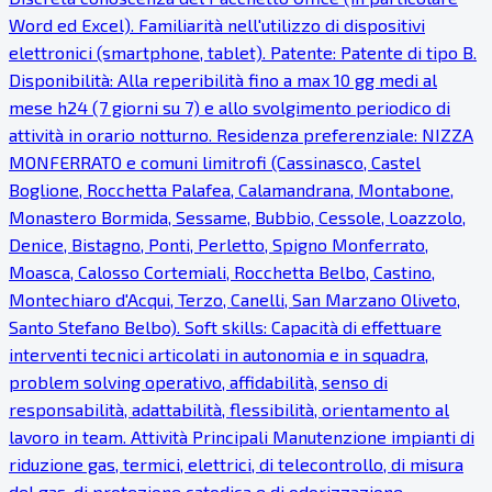
Word ed Excel). Familiarità nell'utilizzo di dispositivi
elettronici (smartphone, tablet). Patente: Patente di tipo B.
Disponibilità: Alla reperibilità fino a max 10 gg medi al
mese h24 (7 giorni su 7) e allo svolgimento periodico di
attività in orario notturno. Residenza preferenziale: NIZZA
MONFERRATO e comuni limitrofi (Cassinasco, Castel
Boglione, Rocchetta Palafea, Calamandrana, Montabone,
Monastero Bormida, Sessame, Bubbio, Cessole, Loazzolo,
Denice, Bistagno, Ponti, Perletto, Spigno Monferrato,
Moasca, Calosso Cortemiali, Rocchetta Belbo, Castino,
Montechiaro d'Acqui, Terzo, Canelli, San Marzano Oliveto,
Santo Stefano Belbo). Soft skills: Capacità di effettuare
interventi tecnici articolati in autonomia e in squadra,
problem solving operativo, affidabilità, senso di
responsabilità, adattabilità, flessibilità, orientamento al
lavoro in team. Attività Principali Manutenzione impianti di
riduzione gas, termici, elettrici, di telecontrollo, di misura
del gas, di protezione catodica e di odorizzazione.