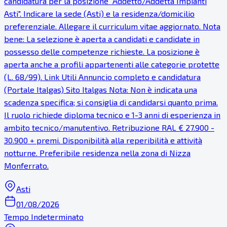
candidatura per la posizione "Addetto/Addetta Impianti
Asti". Indicare la sede (Asti) e la residenza/domicilio
preferenziale. Allegare il curriculum vitae aggiornato. Nota
bene: La selezione è aperta a candidati e candidate in
possesso delle competenze richieste. La posizione è
aperta anche a profili appartenenti alle categorie protette
(L. 68/99). Link Utili Annuncio completo e candidatura
(Portale Italgas) Sito Italgas Nota: Non è indicata una
scadenza specifica; si consiglia di candidarsi quanto prima.
Il ruolo richiede diploma tecnico e 1-3 anni di esperienza in
ambito tecnico/manutentivo. Retribuzione RAL € 27.900 -
30.900 + premi. Disponibilità alla reperibilità e attività
notturne. Preferibile residenza nella zona di Nizza
Monferrato.
Asti
01/08/2026
Tempo Indeterminato