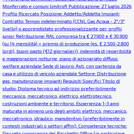
Monferrato e comuni limitrofi Pubblicazione: 27 luglio 2026
Profilo Ricercato Posizione: Addetto/Addetta Impianti
Contratto: Tempo indeterminato (CCNL Gas Acqua - 2°/3°
livello) o apprendistato professionalizzante per profili
junior Retribuzione: RAL compresa tra € 27.900 e € 30.900
(su 14 mensilità) + premio di produzione (es. € 2.500-2.800
lordi), buoni pasto (€12 giornalieri), indennità di reperibilità
e maggiorazioni notturne, piano di azionariato diffuso,
welfare aziendale Sede di lavoro: Asti, con partenza da
casa e utilizzo di veicolo aziendale Settore: Distribuzione
gas, manutenzione impianti Requisiti Specifici Titolo di
studio: Diploma tecnico ad indirizzo preferibilmente
meccanico, meccatronico, elettrico, elettrotecnico,
costruzioni ambiente e territorio. Esperienza: 1-3 anni
maturata in almeno uno degli ambiti: elettrico, meccanico,
meccatronico, idraulico, manutentivo (preferibilmente in
contesti industriali o settori affini). Competenze tecniche:
Discreta conoscenza del Pacchetto Office (in particolare