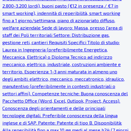
2.800-3.200 lordi), buoni pasto (€12 in presenza / €7 in
smart working), indennità di reperibilità, smart working
fino a 1 giorno/settimana, piano di azionariato diffuso,
welfare aziendale Sede di lavoro: Massa, presso l'area di
staff dei Poli territoriali Settore: Distribuzione gas,
gestione reti, cantieri Requisiti Specifici Titolo di studio:
Laurea in Ingegneria (preferibilmente Energetica,
Meccanica, Elettrica) o Diploma Tecnico ad indirizzo
meccanico, elettrico, industriale, costruzioni ambiente e
territorio. Esperienza: 1-3 anni maturata in almeno uno
degli ambiti: elettrico, meccanico, meccatronico, idraulico,
manutentivo (preferibilmente in contesti industriali o
settori affini). Competenze tecniche: Buona conoscenza del
Pacchetto Office (Word, Excel, Outlook, Project, Access).
Conoscenza degli orientamenti e delle principali
tecnologie digitali. Preferibile conoscenza della lingua
inglese e di SAP. Patente: Patente di tipo B. Disponibilità:
Alla reperibilità fino a max 10 gg medi al mese h24 (7 giorni