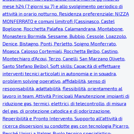
mese h24 (7 giorni su 7) e allo svolgimento periodico di
attività in orario notturno. Residenza preferenziale: NIZZA
MONFERRATO e comuni limitrofi (Cassinasco, Castel
Boglione, Rocchetta Palafea, Calamandrana, Montabone,
Monastero Bormida, Sessame, Bubbio, Cessole, Loazzolo,
Denice, Bistagno, Ponti, Perletto, Spigno Monferrato,
Moasca, Calosso Cortemiali, Rocchetta Belbo, Castino,
Montechiaro d'Acqui, Terzo, Canelli, San Marzano Oliveto,
Santo Stefano Belbo). Soft skills: Capacità di effettuare
interventi tecnici articolati in autonomia e in squadra,
problem solving operativo, affidabilità, senso di
responsabilità, adattabilità, flessibilità, orientamento al
lavoro in team. Attività Principali Manutenzione impianti di
riduzione gas, termici, elettrici, di telecontrollo, di misura
del gas, di protezione catodica e di odorizzazione.
Reperibilità e Pronto Intervento. Supporto all'attività di
ricerca dispersioni su condotte gas con tecnologia Picarro.
Perché Unirsi a Italgas Ruolo tecnico specialistico: