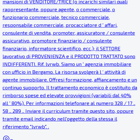
mansioni di VENDITORE/TRICE (o incarichi similari quali
rappresentante, oppure agente, o commerciale, o
funzionario commerciale, tecnico commerciale,
responsabile commerciale, procacciatore d ' affari,
consulente di vendita, promoter, assicuratore / consulente
assicurativo, promotore finanziario / consulente
finanziario, informatore scientifico, ecc.); il SETTORE
lavorativo di PROVENIENZA e il PRODOTTO TRATTATO sono
INDIFFERENTI. Rif. lvrwb. Siamo un ' agenzia immobiliare
con ufficio in Bergamo. La risorsa svolgerà l ‘ attività di
agente immobiliare. Offresi formazione, affiancamento e un
continuo supporto. Il trattamento economico è costituito da
rimborso spese ed elevate provvigioni (variabili dal 40%
all ' 80%). Per informazioni telefonare al numero 328 / 17 ..
58 .. 289 .. Inviare il curriculum tramite questo sito, oppure
tramite email indicando nell'oggetto della stessa il
riferimento "lvrwb". .