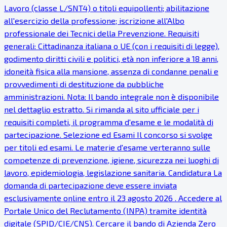
Lavoro (classe L/SNT4) o titoli equipollenti; abilitazione
all'esercizio della professione; iscrizione all'Albo
professionale dei Tecnici della Prevenzione. Requisiti
generali: Cittadinanza italiana o UE (con i requisiti di legge),
godimento diritti civili e politici, età non inferiore a 18 anni,
idoneità fisica alla mansione, assenza di condanne penali e
provvedimenti di destituzione da pubbliche
amministrazioni. Nota: Il bando integrale non è disponibile
nel dettaglio estratto. Si rimanda al sito ufficiale per i
requisiti completi, il programma d'esame e le modalità di
partecipazione. Selezione ed Esami Il concorso si svolge
per titoli ed esami. Le materie d'esame verteranno sulle
competenze di prevenzione, igiene, sicurezza nei luoghi di
lavoro, epidemiologia, legislazione sanitaria. Candidatura La
domanda di partecipazione deve essere inviata
esclusivamente online entro il 23 agosto 2026 . Accedere al
Portale Unico del Reclutamento (INPA) tramite identità
digitale (SPID/CIE/CNS). Cercare il bando di Azienda Zero