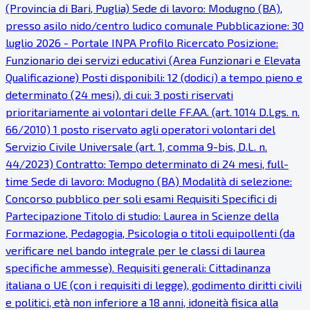
(Provincia di Bari, Puglia) Sede di lavoro: Modugno (BA),
presso asilo nido/centro ludico comunale Pubblicazione: 30
luglio 2026 - Portale INPA Profilo Ricercato Posizione:
Funzionario dei servizi educativi (Area Funzionari e Elevata
Qualificazione) Posti disponibili: 12 (dodici) a tempo pieno e
determinato (24 mesi), di cui: 3 posti riservati
prioritariamente ai volontari delle FF.AA. (art. 1014 D.Lgs. n.
66/2010) 1 posto riservato agli operatori volontari del
Servizio Civile Universale (art. 1, comma 9-bis, D.L. n.
44/2023) Contratto: Tempo determinato di 24 mesi, full-
time Sede di lavoro: Modugno (BA) Modalità di selezione:
Concorso pubblico per soli esami Requisiti Specifici di
Partecipazione Titolo di studio: Laurea in Scienze della
Formazione, Pedagogia, Psicologia o titoli equipollenti (da
verificare nel bando integrale per le classi di laurea
specifiche ammesse). Requisiti generali: Cittadinanza
italiana o UE (con i requisiti di legge), godimento diritti civili
e politici, età non inferiore a 18 anni, idoneità fisica alla