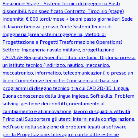
Posizione: Stage - Sistemi Tecnici di Ingegneria Posti
disponibili: Non specificato Contratto: Tirocinio (stage)
Indennità: € 800 lordi/mese + buoni pasto giornalieri Sede
di lavoro: Genova, presso l'ente Sistemi Tecnici di
Ingegneria (area Sistemi Ingegneria, Metodi di
Progettazione e Progetti Trasformazione Operations)
Settore: Ingegneria navale militare, progettazione
CAD/CAE Requisiti Specifici Titolo di studio: Diploma presso
un istituto tecnico (indirizzo: nautico, meccanico,
meccatronico, informatico, telecomunicazioni) o presso un
liceo. Competenze tecniche: Conoscenza di base sui
programmi di disegno tecnico, tra cui CAD 2D/3D. Lingua:
Buona conoscenza della lingua inglese. Soft skills: Problem
solving, gestione dei conflitti, orientamento al
cambiamento e all'innovazione, lavoro di squadra. Attività
Principali Supportare gli utenti interni nella configurazione,
nell'uso e nella soluzione di problemi legati ai software
per la Progettazione. Interagire con le ditte esterne