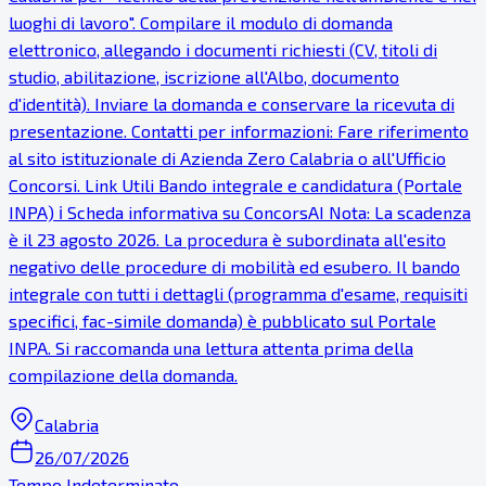
luoghi di lavoro". Compilare il modulo di domanda
elettronico, allegando i documenti richiesti (CV, titoli di
studio, abilitazione, iscrizione all'Albo, documento
d'identità). Inviare la domanda e conservare la ricevuta di
presentazione. Contatti per informazioni: Fare riferimento
al sito istituzionale di Azienda Zero Calabria o all'Ufficio
Concorsi. Link Utili Bando integrale e candidatura (Portale
INPA) ℹ Scheda informativa su ConcorsAI Nota: La scadenza
è il 23 agosto 2026. La procedura è subordinata all'esito
negativo delle procedure di mobilità ed esubero. Il bando
integrale con tutti i dettagli (programma d'esame, requisiti
specifici, fac-simile domanda) è pubblicato sul Portale
INPA. Si raccomanda una lettura attenta prima della
compilazione della domanda.
Calabria
26/07/2026
Tempo Indeterminato