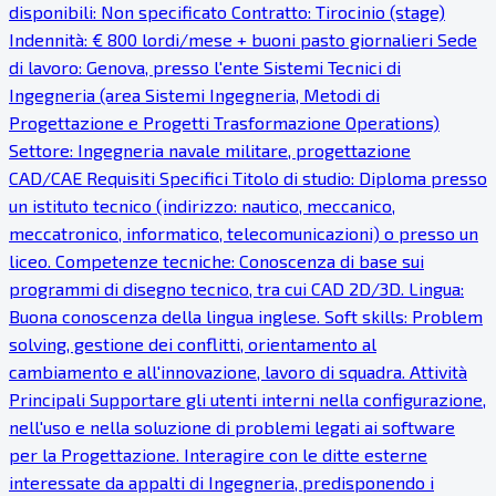
disponibili: Non specificato Contratto: Tirocinio (stage)
Indennità: € 800 lordi/mese + buoni pasto giornalieri Sede
di lavoro: Genova, presso l'ente Sistemi Tecnici di
Ingegneria (area Sistemi Ingegneria, Metodi di
Progettazione e Progetti Trasformazione Operations)
Settore: Ingegneria navale militare, progettazione
CAD/CAE Requisiti Specifici Titolo di studio: Diploma presso
un istituto tecnico (indirizzo: nautico, meccanico,
meccatronico, informatico, telecomunicazioni) o presso un
liceo. Competenze tecniche: Conoscenza di base sui
programmi di disegno tecnico, tra cui CAD 2D/3D. Lingua:
Buona conoscenza della lingua inglese. Soft skills: Problem
solving, gestione dei conflitti, orientamento al
cambiamento e all'innovazione, lavoro di squadra. Attività
Principali Supportare gli utenti interni nella configurazione,
nell'uso e nella soluzione di problemi legati ai software
per la Progettazione. Interagire con le ditte esterne
interessate da appalti di Ingegneria, predisponendo i