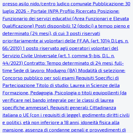
presso asilo nido/centro ludico comunale Pubblicazione: 30
luglio 2026 - Portale INPA Profilo Ricercato Posizione:
Funzionario dei servizi educativi (Area Funzionari e Elevata
Qualificazione) Posti disponibili: 12 (dodici) a tempo pieno e
determinato (24 mesi), di cui: 3 posti riservati
prioritariamente ai volontari delle FF.AA. (art. 1014 D.Lgs. n.
66/2010) 1 posto riservato agli operatori volontari del
Servizio Civile Universale (art. 1, comma 9-bis, D.L. n.
44/2023) Contratto: Tempo determinato di 24 mesi, full-
time Sede di lavoro: Modugno (BA) Modalità di selezione:
Concorso pubblico per soli esami Requisiti Specifici di
Partecipazione Titolo di studio: Laurea in Scienze della
Formazione, Pedagogia, Psicologia o titoli equipollenti (da
verificare nel bando integrale per le classi di laurea
specifiche ammesse). Requisiti generali: Cittadinanza
italiana o UE (con i requisiti di legge), godimento diritti civili
e politici, età non inferiore a 18 anni, idoneità fisica alla
mansione, assenza di condanne penali e provvedimenti di