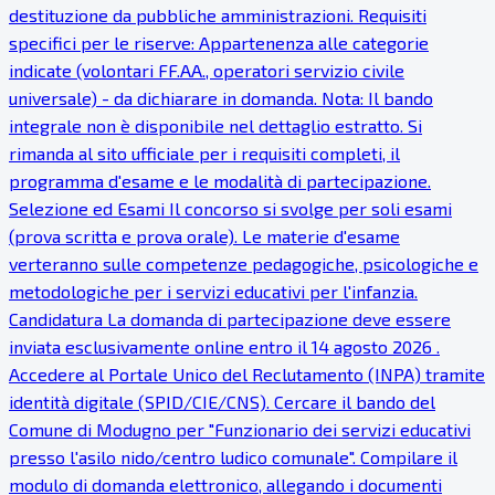
destituzione da pubbliche amministrazioni. Requisiti
specifici per le riserve: Appartenenza alle categorie
indicate (volontari FF.AA., operatori servizio civile
universale) - da dichiarare in domanda. Nota: Il bando
integrale non è disponibile nel dettaglio estratto. Si
rimanda al sito ufficiale per i requisiti completi, il
programma d'esame e le modalità di partecipazione.
Selezione ed Esami Il concorso si svolge per soli esami
(prova scritta e prova orale). Le materie d'esame
verteranno sulle competenze pedagogiche, psicologiche e
metodologiche per i servizi educativi per l'infanzia.
Candidatura La domanda di partecipazione deve essere
inviata esclusivamente online entro il 14 agosto 2026 .
Accedere al Portale Unico del Reclutamento (INPA) tramite
identità digitale (SPID/CIE/CNS). Cercare il bando del
Comune di Modugno per "Funzionario dei servizi educativi
presso l'asilo nido/centro ludico comunale". Compilare il
modulo di domanda elettronico, allegando i documenti