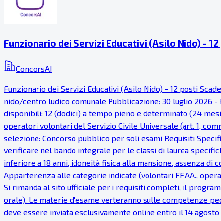
Funzionario dei Servizi Educativi (Asilo Nido) - 12
ConcorsAI
Funzionario dei Servizi Educativi (Asilo Nido) - 12 posti Sca
nido/centro ludico comunale Pubblicazione: 30 luglio 2026 - P
disponibili: 12 (dodici) a tempo pieno e determinato (24 mesi), 
operatori volontari del Servizio Civile Universale (art. 1, c
selezione: Concorso pubblico per soli esami Requisiti Specific
verificare nel bando integrale per le classi di laurea specifich
inferiore a 18 anni, idoneità fisica alla mansione, assenza di
Appartenenza alle categorie indicate (volontari FF.AA., operat
Si rimanda al sito ufficiale per i requisiti completi, il prog
orale). Le materie d'esame verteranno sulle competenze peda
deve essere inviata esclusivamente online entro il 14 agosto