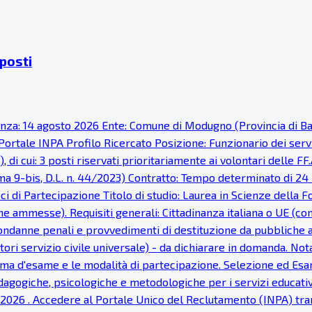
 posti
denza: 14 agosto 2026 Ente: Comune di Modugno (Provincia di Ba
ortale INPA Profilo Ricercato Posizione: Funzionario dei serviz
di cui: 3 posti riservati prioritariamente ai volontari delle FF.
omma 9-bis, D.L. n. 44/2023) Contratto: Tempo determinato di 24
i di Partecipazione Titolo di studio: Laurea in Scienze della F
e ammesse). Requisiti generali: Cittadinanza italiana o UE (con i 
 condanne penali e provvedimenti di destituzione da pubbliche am
ori servizio civile universale) - da dichiarare in domanda. Nota
ramma d'esame e le modalità di partecipazione. Selezione ed Esa
gogiche, psicologiche e metodologiche per i servizi educativi
 2026 . Accedere al Portale Unico del Reclutamento (INPA) tram