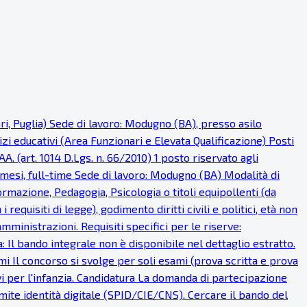
ri, Puglia) Sede di lavoro: Modugno (BA), presso asilo
i educativi (Area Funzionari e Elevata Qualificazione) Posti
AA. (art. 1014 D.Lgs. n. 66/2010) 1 posto riservato agli
 mesi, full-time Sede di lavoro: Modugno (BA) Modalità di
ormazione, Pedagogia, Psicologia o titoli equipollenti (da
requisiti di legge), godimento diritti civili e politici, età non
ministrazioni. Requisiti specifici per le riserve:
: Il bando integrale non è disponibile nel dettaglio estratto.
mi Il concorso si svolge per soli esami (prova scritta e prova
 per l'infanzia. Candidatura La domanda di partecipazione
ite identità digitale (SPID/CIE/CNS). Cercare il bando del