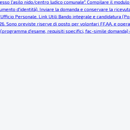
sso l'asilo nido/centro ludico comunale". Compilare il modulo 
cumento d'identità). Inviare la domanda e conservare la ricevut
'Ufficio Personale. Link Utili Bando integrale e candidatura (
. Sono previste riserve di posto per volontari FF.AA. e operato
li (programma d'esame, requisiti specifici, fac-simile domanda)