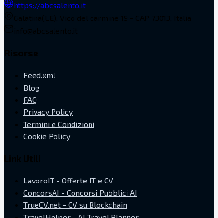
https://abcsalento.it
Galatina(LE), Vico del carmine 19 - CAP 73013, Italia
info@abcsalento.it
Risorse
Feed.xml
Blog
FAQ
Privacy Policy
Termini e Condizioni
Cookie Policy
Link Utili
LavoroIT - Offerte IT e CV
ConcorsAI - Concorsi Pubblici AI
TrueCV.net - CV su Blockchain
TravelHelper - AI Travel Planner