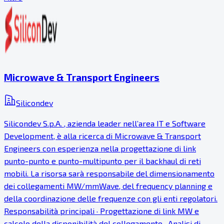
Microwave & Transport Engineers
Silicondev
Silicondev S.p.A. , azienda leader nell’area IT e Software
Development, è alla ricerca di Microwave & Transport
Engineers con esperienza nella progettazione di link
punto-punto e punto-multipunto per il backhaul di reti
mobili. La risorsa sarà responsabile del dimensionamento
dei collegamenti MW/mmWave, del frequency planning e
della coordinazione delle frequenze con gli enti regolatori.
Responsabilità principali · Progettazione di link MW e
calcolo della disponibilità del collegamento · Analisi di