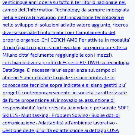
venticinque anni opera su tutto il territorio nazionale nel
campo dell’Information Technology, da sempre impegnata
nella Ricerca & Sviluppo, nell’innovazione tecnologica e
nello sviluppo di soluzioni ad alto valore aggiunto, ricerca
diversi specialisti informatici per l’ampliamento del
proprio organico. CHI CERCHIAMO Per attivita’ in modalita'
ibrida (quattro giorni smart-working, un giorno on-site su
Milano citta' facilmente raggiungibile con i mezzi),
cerchiamo diversi profili di Esperti BI/ DWH su tecnologia
DataStage. E’ necessaria un'esperienza sul campo di
almeno 5 anni, durante la quale si siano applicate le
conoscenze tecniche sopra indicate e si siano gestiti piu’
progetti contemporaneamente, in societa’ caratterizzate
da forte propensione all’innovazione, assunzione di
responsabilita’, forte crescita aziendale e personale. SOFT
SKILLS · Multitasking · Problem Solving · Buone doti di
comunicazione · Adattabilità all’ambiente lavorativo ·
Gestione delle priorità ed attenzione ai dettagli COSA