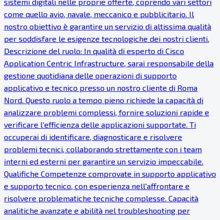
sistemi digitali nelle proprie offerte, coprendo vari settori
come quello avio, navale, meccanico e pubblicitario. Il
nostro obiettivo è garantire un servizio di altissima qualità
per soddisfare le esigenze tecnologiche dei nostri clienti.
Descrizione del ruolo: In qualità di esperto di Cisco
Application Centric Infrastructure, sarai responsabile della
gestione quotidiana delle operazioni di supporto
applicativo e tecnico presso un nostro cliente di Roma
Nord. Questo ruolo a tempo pieno richiede la capacità di
analizzare problemi complessi, fornire soluzioni rapide e
verificare l'efficienza delle applicazioni supportate. Ti
occuperai di identificare, diagnosticare e risolvere
problemi tecnici, collaborando strettamente con i team
interni ed esterni per garantire un servizio impeccabile.
Qualifiche Competenze comprovate in supporto applicativo
e supporto tecnico, con esperienza nell'affrontare e
risolvere problematiche tecniche complesse. Capacità
analitiche avanzate e abilità nel troubleshooting per