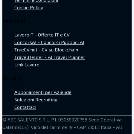
Cookie Policy
Link Utili
LavoroIT - Offerte IT e CV
ConcorsAI - Concorsi Pubblici AI
TrueCV.net - CV su Blockchain
TravelHelper - AI Travel Planner
Link Lavoro
Servizi
Abbonamenti per Aziende
Soluzioni Recruiting
Contattaci
©
ABC SALENTO S.R.L.
P.I. 05038920756
Sede Operativa:
Galatina(LE), Vico del carmine 19 - CAP 73013, Italia
- All