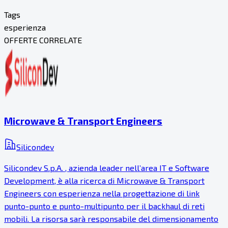
Tags
esperienza
OFFERTE CORRELATE
Microwave & Transport Engineers
Silicondev
Silicondev S.p.A. , azienda leader nell’area IT e Software
Development, è alla ricerca di Microwave & Transport
Engineers con esperienza nella progettazione di link
punto-punto e punto-multipunto per il backhaul di reti
mobili. La risorsa sarà responsabile del dimensionamento