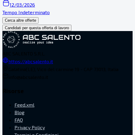
12/03/2026
Tempo Indeterminato
Cerca altre offerte
Candidati per questa offerta di lavoro
ABC SALENTO S.R.L.
https://abcsalento.it
Galatina(LE), Vico del carmine 19 - CAP 73013, Italia
info@abcsalento.it
Risorse
Feed.xml
Blog
FAQ
Privacy Policy
Termini e Condizioni