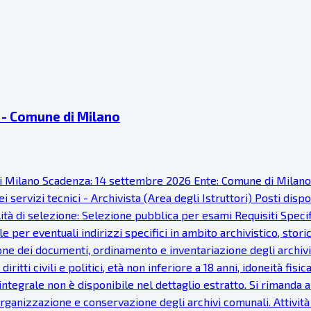
ti - Comune di Milano
ne di Milano Scadenza: 14 settembre 2026 Ente: Comune di Milan
 servizi tecnici - Archivista (Area degli Istruttori) Posti disp
à di selezione: Selezione pubblica per esami Requisiti Specific
 per eventuali indirizzi specifici in ambito archivistico, stor
one dei documenti, ordinamento e inventariazione degli archivi
 diritti civili e politici, età non inferiore a 18 anni, idoneità 
ntegrale non è disponibile nel dettaglio estratto. Si rimanda al
 organizzazione e conservazione degli archivi comunali. Attivit