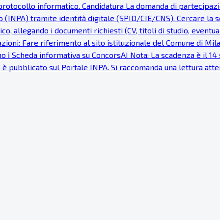
protocollo informatico. Candidatura La domanda di partecipazi
INPA) tramite identità digitale (SPID/CIE/CNS). Cercare la se
co, allegando i documenti richiesti (CV, titoli di studio, eventu
ioni: Fare riferimento al sito istituzionale del Comune di Milan
o ℹ Scheda informativa su ConcorsAI Nota: La scadenza è il 14 s
) è pubblicato sul Portale INPA. Si raccomanda una lettura at