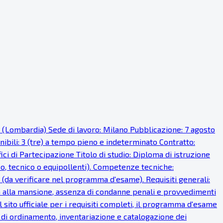
o (Lombardia) Sede di lavoro: Milano Pubblicazione: 7 agosto
onibili: 3 (tre) a tempo pieno e indeterminato Contratto:
i di Partecipazione Titolo di studio: Diploma di istruzione
ico, tecnico o equipollenti). Competenze tecniche:
 (da verificare nel programma d'esame). Requisiti generali:
fisica alla mansione, assenza di condanne penali e provvedimenti
 sito ufficiale per i requisiti completi, il programma d'esame
à di ordinamento, inventariazione e catalogazione dei