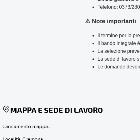
Telefono: 0373/28
⚠️ Note importanti
Il termine per la 
Il bando integrale 
La selezione preved
La sede di lavoro 
Le domande devono 
MAPPA E SEDE DI LAVORO
Caricamento mappa...
Località:
Cremona