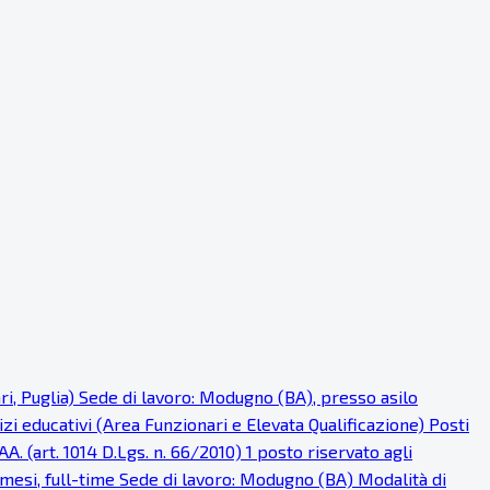
ri, Puglia) Sede di lavoro: Modugno (BA), presso asilo
i educativi (Area Funzionari e Elevata Qualificazione) Posti
AA. (art. 1014 D.Lgs. n. 66/2010) 1 posto riservato agli
 mesi, full-time Sede di lavoro: Modugno (BA) Modalità di