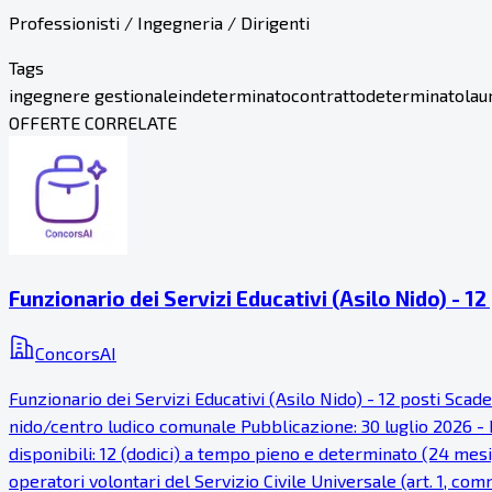
Professionisti / Ingegneria / Dirigenti
Tags
ingegnere gestionale
indeterminato
contratto
determinato
lau
OFFERTE CORRELATE
Funzionario dei Servizi Educativi (Asilo Nido) - 12
ConcorsAI
Funzionario dei Servizi Educativi (Asilo Nido) - 12 posti Sca
nido/centro ludico comunale Pubblicazione: 30 luglio 2026 - P
disponibili: 12 (dodici) a tempo pieno e determinato (24 mesi), 
operatori volontari del Servizio Civile Universale (art. 1, c