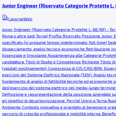
Junior Engineer (Riservato Categorie Protette L. 
LavoroeWeb
Junior Engineer (Riservato Categorie Protette L. 68/99) - Ter
Roma o altre sedi Terna) Profilo Ricercato Posizione: Junior 
specificato (si presume tempo indeterminato, full-time) Sede 
dispacciamento, analisi tecnico-economiche Retribuzione ini
Essenziale e Vincolante Appartenenza alle Categorie Protette 
candidatura. Titoli di Studio e Competenze Richieste Titolo di 
(valutati positivamente): Conoscenza di GIS/CAD/BIM. Esperien
esercizio del Sistema Elettrico Nazionale (SEN). Analisi te
Svolgimento di analisi di fattibilità tecniche ed economiche p
dell'esercizio del sistema elettrico nel medio-lungo termine p
Definizione e rappresentazione della posizione aziendale su
gli obiettivi di decarbonizzazione. Perché Unirsi a Terna Ruol
Ambiente: Contesto innovativo e orientato al benessere organi
percorsi di crescita professionale e mobilità interna. Benef