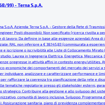
68/99) - Terna S.p.A.
na S.p.A. Azienda: Terna S.p.A. - Gestore della Rete di Trasmis
Engineer Posti disponibili: Non specificato (ricerca rivolta a 
di lavoro: Da definire in base alle esigenze aziendali Area di
ziale: RAL non inferiore a € 38.145,83 (commisurata a esperie
e iscrizione o iscrivibilità alle Liste di Collocamento Mirato
studio: Laurea in Ingegneria Elettrica, Energetica, Meccanica, C
ze pregresse in attività affini in contesto energy/utilities. A
cnico-economiche dei comportamenti del mercato dei servizi a 
er individuare, analizzare e caratterizzare performance e limiti
er rafforzare la coerenza tra pianificazione della rete e dispa
lle tematiche regolatorie presso gli stakeholder esterni, gar
o strategico: Contribuire alla gestione e allo sviluppo del sis
zzativo, comunità di lavoro inclusiva. Sviluppo: Programma di 
ici: Assicurazione sanitaria, piano di previdenza complementar