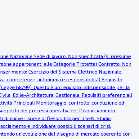
sione Nazionale Sede di lavoro: Non specificata (si presume
persone appartenenti alle Categorie Protette) Contratto: Non
 inserimento: Esercizio del Sistema Elettrico Nazionale,
nza, competenze, autonomia e responsabilità) Requisito
 (Legge 68/99). Questo è un requisito indispensabile per la
ivile, Edile-Architettura, Gestionale. Requisiti preferenziali
ttività Principali Monitoraggio, controllo, conduzione ed
supporto dei processi operativi del Dispacciamento.
 di nuove risorse di flessibilità per il SEN. Studio
cciamento e individuare possibili scenari di crisi.
antendo un'evoluzione del disegno di mercato coerente con