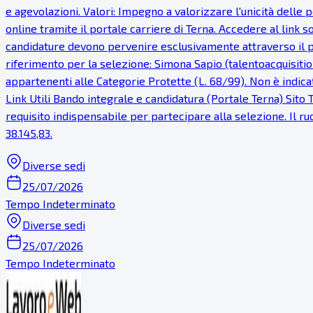
e agevolazioni. Valori: Impegno a valorizzare l'unicità dell
online tramite il portale carriere di Terna. Accedere al link s
candidature devono pervenire esclusivamente attraverso il po
riferimento per la selezione: Simona Sapio (talentoacquisition
appartenenti alle Categorie Protette (L. 68/99). Non è indicata
Link Utili Bando integrale e candidatura (Portale Terna) Sito 
requisito indispensabile per partecipare alla selezione. Il ru
38.145,83.
Diverse sedi
25/07/2026
Tempo Indeterminato
Diverse sedi
25/07/2026
Tempo Indeterminato