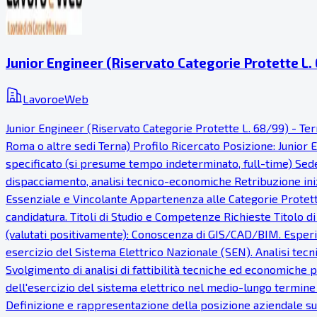
Junior Engineer (Riservato Categorie Protette L. 
LavoroeWeb
Junior Engineer (Riservato Categorie Protette L. 68/99) - Ter
Roma o altre sedi Terna) Profilo Ricercato Posizione: Junior 
specificato (si presume tempo indeterminato, full-time) Sede 
dispacciamento, analisi tecnico-economiche Retribuzione ini
Essenziale e Vincolante Appartenenza alle Categorie Protette 
candidatura. Titoli di Studio e Competenze Richieste Titolo di 
(valutati positivamente): Conoscenza di GIS/CAD/BIM. Esperien
esercizio del Sistema Elettrico Nazionale (SEN). Analisi te
Svolgimento di analisi di fattibilità tecniche ed economiche p
dell'esercizio del sistema elettrico nel medio-lungo termine p
Definizione e rappresentazione della posizione aziendale su