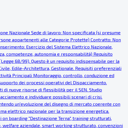
sione Nazionale Sede di lavoro: Non specificata (si presume
persone appartenenti alle Categorie Protette) Contratto: Non
 inserimento: Esercizio del Sistema Elettrico Nazionale,
nza, competenze, autonomia e responsabilità) Requisito
 (Legge 68/99). Questo è un requisito indispensabile per la
ivile, Edile-Architettura, Gestionale. Requisiti preferenziali
ttività Principali Monitoraggio, controllo, conduzione ed
supporto dei processi operativi del Dispacciamento.
 di nuove risorse di flessibilità per il SEN. Studio
cciamento e individuare possibili scenari di crisi.
antendo un'evoluzione del disegno di mercato coerente con
tema elettrico nazionale per la transizione energetica.
on boarding "Destinazione Terna", training strutturati,
e, welfare aziendale, smart working strutturato, convenzioni