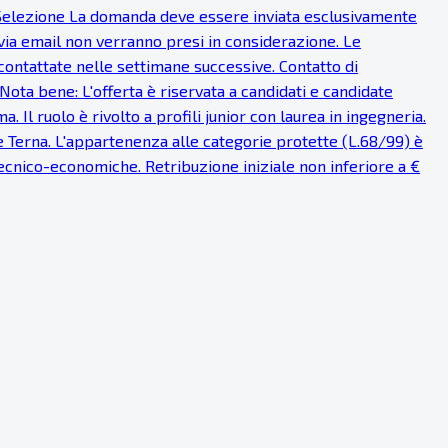
di Selezione La domanda deve essere inviata esclusivamente
ti via email non verranno presi in considerazione. Le
contattate nelle settimane successive. Contatto di
Nota bene: L'offerta è riservata a candidati e candidate
 Il ruolo è rivolto a profili junior con laurea in ingegneria.
ale Terna. L'appartenenza alle categorie protette (L.68/99) è
 tecnico-economiche. Retribuzione iniziale non inferiore a €