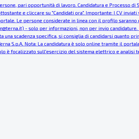
e persone, pari opportunità di lavoro. Candidatura e Processo 
ottostante e cliccare su "Candidati ora". Importante: I CV invia
rtale. Le persone considerate in linea con il profilo saranno 
@terna.it) - solo per informazioni, non per invio candidature. 
 una scadenza specifica, si consiglia di candidarsi quanto prima.
Terna S.p.A. Nota: La candidatura è solo online tramite il port
olo è focalizzato sull'esercizio del sistema elettrico e analisi