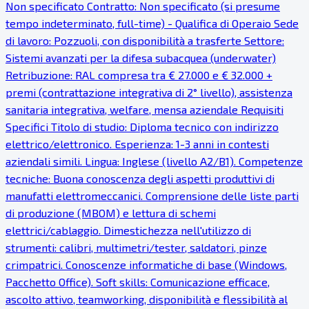
Non specificato Contratto: Non specificato (si presume
tempo indeterminato, full-time) - Qualifica di Operaio Sede
di lavoro: Pozzuoli, con disponibilità a trasferte Settore:
Sistemi avanzati per la difesa subacquea (underwater)
Retribuzione: RAL compresa tra € 27.000 e € 32.000 +
premi (contrattazione integrativa di 2° livello), assistenza
sanitaria integrativa, welfare, mensa aziendale Requisiti
Specifici Titolo di studio: Diploma tecnico con indirizzo
elettrico/elettronico. Esperienza: 1-3 anni in contesti
aziendali simili. Lingua: Inglese (livello A2/B1). Competenze
tecniche: Buona conoscenza degli aspetti produttivi di
manufatti elettromeccanici. Comprensione delle liste parti
di produzione (MBOM) e lettura di schemi
elettrici/cablaggio. Dimestichezza nell'utilizzo di
strumenti: calibri, multimetri/tester, saldatori, pinze
crimpatrici. Conoscenze informatiche di base (Windows,
Pacchetto Office). Soft skills: Comunicazione efficace,
ascolto attivo, teamworking, disponibilità e flessibilità al