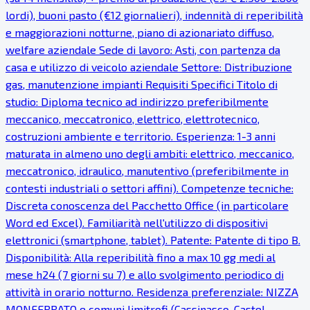
lordi), buoni pasto (€12 giornalieri), indennità di reperibilità
e maggiorazioni notturne, piano di azionariato diffuso,
welfare aziendale Sede di lavoro: Asti, con partenza da
casa e utilizzo di veicolo aziendale Settore: Distribuzione
gas, manutenzione impianti Requisiti Specifici Titolo di
studio: Diploma tecnico ad indirizzo preferibilmente
meccanico, meccatronico, elettrico, elettrotecnico,
costruzioni ambiente e territorio. Esperienza: 1-3 anni
maturata in almeno uno degli ambiti: elettrico, meccanico,
meccatronico, idraulico, manutentivo (preferibilmente in
contesti industriali o settori affini). Competenze tecniche:
Discreta conoscenza del Pacchetto Office (in particolare
Word ed Excel). Familiarità nell'utilizzo di dispositivi
elettronici (smartphone, tablet). Patente: Patente di tipo B.
Disponibilità: Alla reperibilità fino a max 10 gg medi al
mese h24 (7 giorni su 7) e allo svolgimento periodico di
attività in orario notturno. Residenza preferenziale: NIZZA
MONFERRATO e comuni limitrofi (Cassinasco, Castel