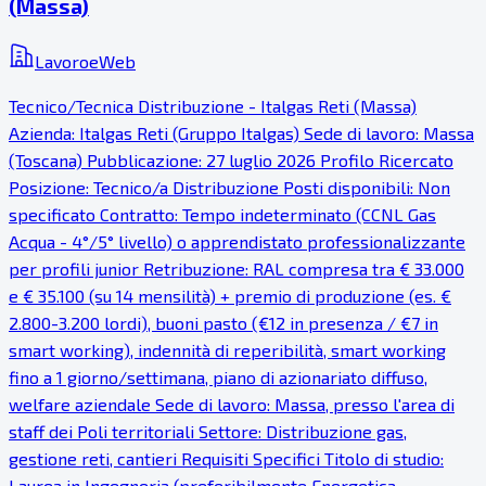
(Massa)
LavoroeWeb
Tecnico/Tecnica Distribuzione - Italgas Reti (Massa)
Azienda: Italgas Reti (Gruppo Italgas) Sede di lavoro: Massa
(Toscana) Pubblicazione: 27 luglio 2026 Profilo Ricercato
Posizione: Tecnico/a Distribuzione Posti disponibili: Non
specificato Contratto: Tempo indeterminato (CCNL Gas
Acqua - 4°/5° livello) o apprendistato professionalizzante
per profili junior Retribuzione: RAL compresa tra € 33.000
e € 35.100 (su 14 mensilità) + premio di produzione (es. €
2.800-3.200 lordi), buoni pasto (€12 in presenza / €7 in
smart working), indennità di reperibilità, smart working
fino a 1 giorno/settimana, piano di azionariato diffuso,
welfare aziendale Sede di lavoro: Massa, presso l'area di
staff dei Poli territoriali Settore: Distribuzione gas,
gestione reti, cantieri Requisiti Specifici Titolo di studio:
Laurea in Ingegneria (preferibilmente Energetica,