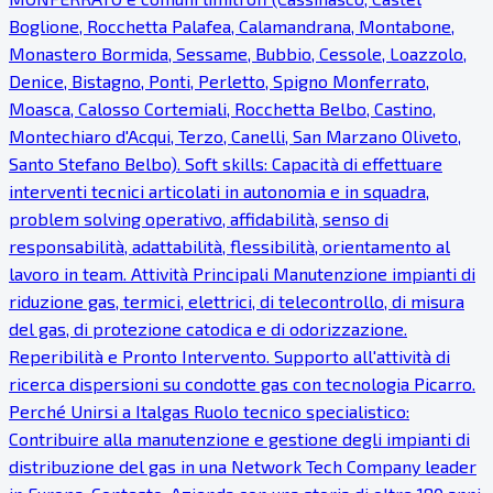
Boglione, Rocchetta Palafea, Calamandrana, Montabone,
Monastero Bormida, Sessame, Bubbio, Cessole, Loazzolo,
Denice, Bistagno, Ponti, Perletto, Spigno Monferrato,
Moasca, Calosso Cortemiali, Rocchetta Belbo, Castino,
Montechiaro d'Acqui, Terzo, Canelli, San Marzano Oliveto,
Santo Stefano Belbo). Soft skills: Capacità di effettuare
interventi tecnici articolati in autonomia e in squadra,
problem solving operativo, affidabilità, senso di
responsabilità, adattabilità, flessibilità, orientamento al
lavoro in team. Attività Principali Manutenzione impianti di
riduzione gas, termici, elettrici, di telecontrollo, di misura
del gas, di protezione catodica e di odorizzazione.
Reperibilità e Pronto Intervento. Supporto all'attività di
ricerca dispersioni su condotte gas con tecnologia Picarro.
Perché Unirsi a Italgas Ruolo tecnico specialistico:
Contribuire alla manutenzione e gestione degli impianti di
distribuzione del gas in una Network Tech Company leader