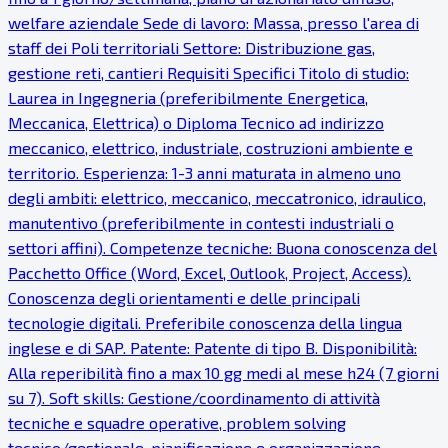
welfare aziendale Sede di lavoro: Massa, presso l'area di
staff dei Poli territoriali Settore: Distribuzione gas,
gestione reti, cantieri Requisiti Specifici Titolo di studio:
Laurea in Ingegneria (preferibilmente Energetica,
Meccanica, Elettrica) o Diploma Tecnico ad indirizzo
meccanico, elettrico, industriale, costruzioni ambiente e
territorio. Esperienza: 1-3 anni maturata in almeno uno
degli ambiti: elettrico, meccanico, meccatronico, idraulico,
manutentivo (preferibilmente in contesti industriali o
settori affini). Competenze tecniche: Buona conoscenza del
Pacchetto Office (Word, Excel, Outlook, Project, Access).
Conoscenza degli orientamenti e delle principali
tecnologie digitali. Preferibile conoscenza della lingua
inglese e di SAP. Patente: Patente di tipo B. Disponibilità:
Alla reperibilità fino a max 10 gg medi al mese h24 (7 giorni
su 7). Soft skills: Gestione/coordinamento di attività
tecniche e squadre operative, problem solving
tecnico/gestionale, pianificazione e organizzazione,