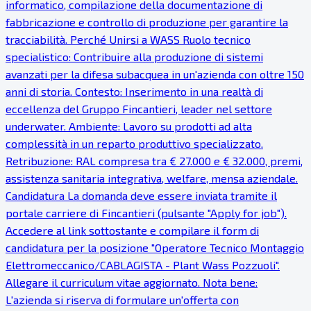
informatico, compilazione della documentazione di
fabbricazione e controllo di produzione per garantire la
tracciabilità. Perché Unirsi a WASS Ruolo tecnico
specialistico: Contribuire alla produzione di sistemi
avanzati per la difesa subacquea in un'azienda con oltre 150
anni di storia. Contesto: Inserimento in una realtà di
eccellenza del Gruppo Fincantieri, leader nel settore
underwater. Ambiente: Lavoro su prodotti ad alta
complessità in un reparto produttivo specializzato.
Retribuzione: RAL compresa tra € 27.000 e € 32.000, premi,
assistenza sanitaria integrativa, welfare, mensa aziendale.
Candidatura La domanda deve essere inviata tramite il
portale carriere di Fincantieri (pulsante "Apply for job").
Accedere al link sottostante e compilare il form di
candidatura per la posizione "Operatore Tecnico Montaggio
Elettromeccanico/CABLAGISTA - Plant Wass Pozzuoli".
Allegare il curriculum vitae aggiornato. Nota bene:
L'azienda si riserva di formulare un'offerta con