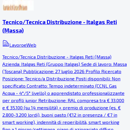
Tecnico/Tecnica Distribuzione - Italgas Reti
(Massa)
LavoroeWeb
Tecnico/Tecnica Distribuzione - Italgas Reti (Massa)
Azienda: Italgas Reti (Gruppo Italgas) Sede di lavoro: Massa
(Toscana) Pubblicazione: 27 luglio 2026 Profilo Ricercato
Posizione: Tecnico/a Distribuzione Posti disponibili: Non
specificato Contratto: Tempo indeterminato (CCNL Gas
Acqua - 4°/5° livello) o apprendistato professionalizzante
per profili junior Retribuzione: RAL compresa tra € 33.000
e € 35.100 (su 14 mensilità) + premio di produzione (es. €
2.800-3.200 lordi), buoni pasto (€12 in presenza / €7 in
smart working), indennità di reperibilità, smart working
fino a 1 giorno/settimana, piano di azionariato diffuso,