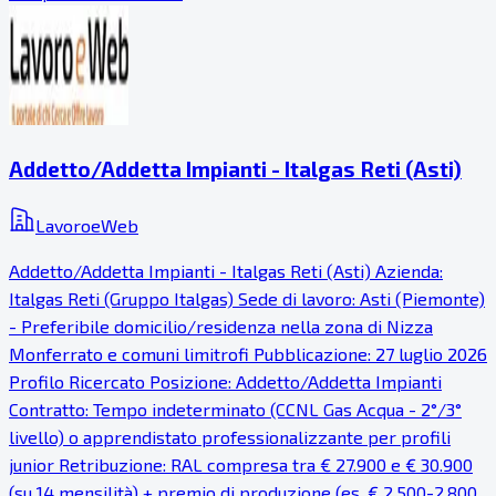
Addetto/Addetta Impianti - Italgas Reti (Asti)
LavoroeWeb
Addetto/Addetta Impianti - Italgas Reti (Asti) Azienda:
Italgas Reti (Gruppo Italgas) Sede di lavoro: Asti (Piemonte)
- Preferibile domicilio/residenza nella zona di Nizza
Monferrato e comuni limitrofi Pubblicazione: 27 luglio 2026
Profilo Ricercato Posizione: Addetto/Addetta Impianti
Contratto: Tempo indeterminato (CCNL Gas Acqua - 2°/3°
livello) o apprendistato professionalizzante per profili
junior Retribuzione: RAL compresa tra € 27.900 e € 30.900
(su 14 mensilità) + premio di produzione (es. € 2.500-2.800