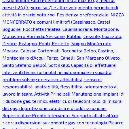
Disponibilità: Alla reperibilità fino a max 10 gg medi al
mese h24 (7 giorni su 7) e allo svolgimento periodico di
attività in orario notturno. Residenza preferenziale: NIZZA
MONFERRATO e comuni limitrofi (Cassinasco, Castel
Boglione, Rocchetta Palafea, Calamandrana, Montabone,
Monastero Bormida, Sessame, Bubbio, Cessole, Loazzolo,
Denice, Bistagno, Ponti, Perletto, Spigno Monferrato,
Moasca, Calosso Cortemiali, Rocchetta Belbo, Castino,
Montechiaro d'Acqui, Terzo, Canelli, San Marzano Oliveto,
Santo Stefano Belbo). Soft skills: Capacità di effettuare
interventi tecnici articolati in autonomia e in squadra,
problem solving operativo, affidabilità, senso di
responsabilità, adattabilità, flessibilità, orientamento al
lavoro in team. Attività Principali Manutenzione impianti di
riduzione gas, termici, elettrici, di telecontrollo, di misura
del gas, di protezione catodica e di odorizzazione.
Reperibilità e Pronto Intervento. Supporto all'attività di
ricerca dispersioni su condotte gas con tecnologia Picarro.