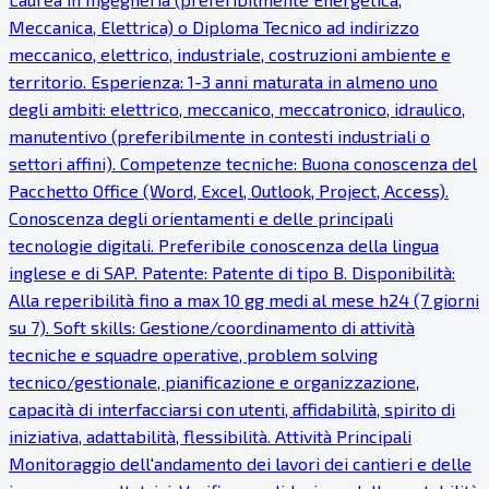
Meccanica, Elettrica) o Diploma Tecnico ad indirizzo
meccanico, elettrico, industriale, costruzioni ambiente e
territorio. Esperienza: 1-3 anni maturata in almeno uno
degli ambiti: elettrico, meccanico, meccatronico, idraulico,
manutentivo (preferibilmente in contesti industriali o
settori affini). Competenze tecniche: Buona conoscenza del
Pacchetto Office (Word, Excel, Outlook, Project, Access).
Conoscenza degli orientamenti e delle principali
tecnologie digitali. Preferibile conoscenza della lingua
inglese e di SAP. Patente: Patente di tipo B. Disponibilità:
Alla reperibilità fino a max 10 gg medi al mese h24 (7 giorni
su 7). Soft skills: Gestione/coordinamento di attività
tecniche e squadre operative, problem solving
tecnico/gestionale, pianificazione e organizzazione,
capacità di interfacciarsi con utenti, affidabilità, spirito di
iniziativa, adattabilità, flessibilità. Attività Principali
Monitoraggio dell'andamento dei lavori dei cantieri e delle