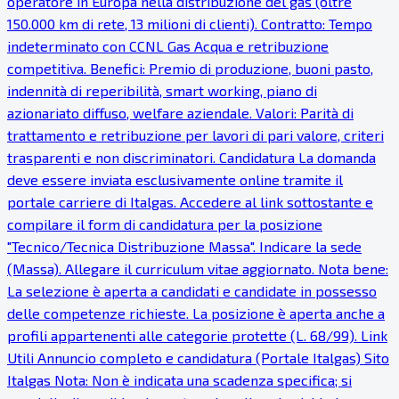
operatore in Europa nella distribuzione del gas (oltre
150.000 km di rete, 13 milioni di clienti). Contratto: Tempo
indeterminato con CCNL Gas Acqua e retribuzione
competitiva. Benefici: Premio di produzione, buoni pasto,
indennità di reperibilità, smart working, piano di
azionariato diffuso, welfare aziendale. Valori: Parità di
trattamento e retribuzione per lavori di pari valore, criteri
trasparenti e non discriminatori. Candidatura La domanda
deve essere inviata esclusivamente online tramite il
portale carriere di Italgas. Accedere al link sottostante e
compilare il form di candidatura per la posizione
"Tecnico/Tecnica Distribuzione Massa". Indicare la sede
(Massa). Allegare il curriculum vitae aggiornato. Nota bene:
La selezione è aperta a candidati e candidate in possesso
delle competenze richieste. La posizione è aperta anche a
profili appartenenti alle categorie protette (L. 68/99). Link
Utili Annuncio completo e candidatura (Portale Italgas) Sito
Italgas Nota: Non è indicata una scadenza specifica; si