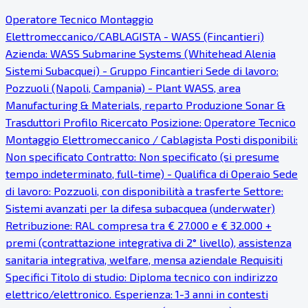
Operatore Tecnico Montaggio
Elettromeccanico/CABLAGISTA - WASS (Fincantieri)
Azienda: WASS Submarine Systems (Whitehead Alenia
Sistemi Subacquei) - Gruppo Fincantieri Sede di lavoro:
Pozzuoli (Napoli, Campania) - Plant WASS, area
Manufacturing & Materials, reparto Produzione Sonar &
Trasduttori Profilo Ricercato Posizione: Operatore Tecnico
Montaggio Elettromeccanico / Cablagista Posti disponibili:
Non specificato Contratto: Non specificato (si presume
tempo indeterminato, full-time) - Qualifica di Operaio Sede
di lavoro: Pozzuoli, con disponibilità a trasferte Settore:
Sistemi avanzati per la difesa subacquea (underwater)
Retribuzione: RAL compresa tra € 27.000 e € 32.000 +
premi (contrattazione integrativa di 2° livello), assistenza
sanitaria integrativa, welfare, mensa aziendale Requisiti
Specifici Titolo di studio: Diploma tecnico con indirizzo
elettrico/elettronico. Esperienza: 1-3 anni in contesti