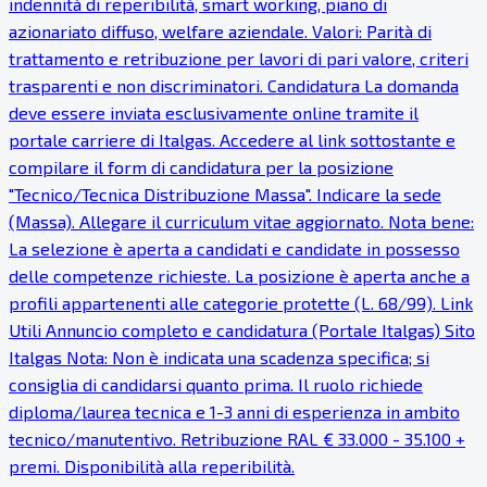
indennità di reperibilità, smart working, piano di
azionariato diffuso, welfare aziendale. Valori: Parità di
trattamento e retribuzione per lavori di pari valore, criteri
trasparenti e non discriminatori. Candidatura La domanda
deve essere inviata esclusivamente online tramite il
portale carriere di Italgas. Accedere al link sottostante e
compilare il form di candidatura per la posizione
"Tecnico/Tecnica Distribuzione Massa". Indicare la sede
(Massa). Allegare il curriculum vitae aggiornato. Nota bene:
La selezione è aperta a candidati e candidate in possesso
delle competenze richieste. La posizione è aperta anche a
profili appartenenti alle categorie protette (L. 68/99). Link
Utili Annuncio completo e candidatura (Portale Italgas) Sito
Italgas Nota: Non è indicata una scadenza specifica; si
consiglia di candidarsi quanto prima. Il ruolo richiede
diploma/laurea tecnica e 1-3 anni di esperienza in ambito
tecnico/manutentivo. Retribuzione RAL € 33.000 - 35.100 +
premi. Disponibilità alla reperibilità.