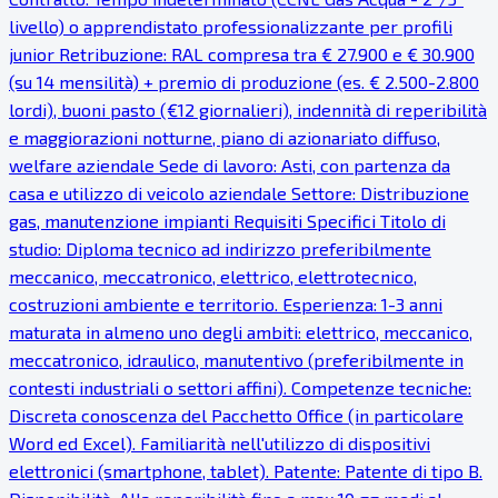
livello) o apprendistato professionalizzante per profili
junior Retribuzione: RAL compresa tra € 27.900 e € 30.900
(su 14 mensilità) + premio di produzione (es. € 2.500-2.800
lordi), buoni pasto (€12 giornalieri), indennità di reperibilità
e maggiorazioni notturne, piano di azionariato diffuso,
welfare aziendale Sede di lavoro: Asti, con partenza da
casa e utilizzo di veicolo aziendale Settore: Distribuzione
gas, manutenzione impianti Requisiti Specifici Titolo di
studio: Diploma tecnico ad indirizzo preferibilmente
meccanico, meccatronico, elettrico, elettrotecnico,
costruzioni ambiente e territorio. Esperienza: 1-3 anni
maturata in almeno uno degli ambiti: elettrico, meccanico,
meccatronico, idraulico, manutentivo (preferibilmente in
contesti industriali o settori affini). Competenze tecniche:
Discreta conoscenza del Pacchetto Office (in particolare
Word ed Excel). Familiarità nell'utilizzo di dispositivi
elettronici (smartphone, tablet). Patente: Patente di tipo B.