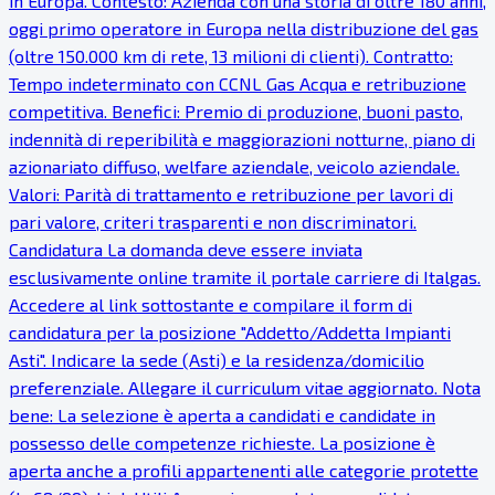
in Europa. Contesto: Azienda con una storia di oltre 180 anni,
oggi primo operatore in Europa nella distribuzione del gas
(oltre 150.000 km di rete, 13 milioni di clienti). Contratto:
Tempo indeterminato con CCNL Gas Acqua e retribuzione
competitiva. Benefici: Premio di produzione, buoni pasto,
indennità di reperibilità e maggiorazioni notturne, piano di
azionariato diffuso, welfare aziendale, veicolo aziendale.
Valori: Parità di trattamento e retribuzione per lavori di
pari valore, criteri trasparenti e non discriminatori.
Candidatura La domanda deve essere inviata
esclusivamente online tramite il portale carriere di Italgas.
Accedere al link sottostante e compilare il form di
candidatura per la posizione "Addetto/Addetta Impianti
Asti". Indicare la sede (Asti) e la residenza/domicilio
preferenziale. Allegare il curriculum vitae aggiornato. Nota
bene: La selezione è aperta a candidati e candidate in
possesso delle competenze richieste. La posizione è
aperta anche a profili appartenenti alle categorie protette