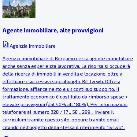
Agente immobiliare, alte provvigioni
Agenzia immobiliare
Agenzia immobiliare di Bergamo cerca agente immobiliare
anche senza esperienza lavorativa. La risorsa si occuperà
della ricerca di immobili in vendita e locazione, oltre a
effettuare i successivi sopralluoghi. Rif. lvrwb. Offresi
formazione, affiancamento e un continuo supporto. Il
trattamento economico è costituito da rimborso spese +
elevate provvigioni (dal 40% all ' 80%). Per informazioni
telefonare al numero 328 / 17 .. 58 .. 289 .. Inviare il
curriculum tramite questo sito, oppure tramite email
citando nell'oggetto della stessa il riferimento "lvrwb". .