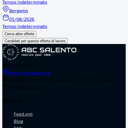
Tempo Indeterminato
Bergamo
05/08/2026
Tempo Indeterminato
Cerca altre offerte
Candidati per questa offerta di lavoro
ABC SALENTO S.R.L.
https://abcsalento.it
Galatina(LE), Vico del carmine 19 - CAP 73013, Italia
info@abcsalento.it
Risorse
Feed.xml
Blog