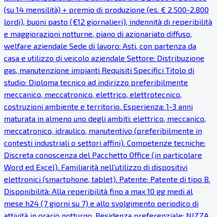
(su 14 mensilità) + premio di produzione (es. € 2.500-2.800
lordi), buoni pasto (€12 giornalieri), indennità di reperibilità
e maggiorazioni notturne, piano di azionariato diffuso,
welfare aziendale Sede di lavoro: Asti, con partenza da
casa e utilizzo di veicolo aziendale Settore: Distribuzione
gas, manutenzione impianti Requisiti Specifici Titolo di
studio: Diploma tecnico ad indirizzo preferibilmente
meccanico, meccatronico, elettrico, elettrotecnico,
costruzioni ambiente e territorio. Esperienza: 1-3 anni
maturata in almeno uno degli ambiti: elettrico, meccanico,
meccatronico, idraulico, manutentivo (preferibilmente in
contesti industriali o settori affini). Competenze tecniche:
Discreta conoscenza del Pacchetto Office (in particolare
Word ed Excel). Familiarità nell'utilizzo di dispositivi
elettronici (smartphone, tablet). Patente: Patente di tipo B.
Disponibilità: Alla reperibilità fino a max 10 gg medi al
mese h24 (7 giorni su 7) e allo svolgimento periodico di
attività in orario notturno. Residenza preferenziale: NIZZA