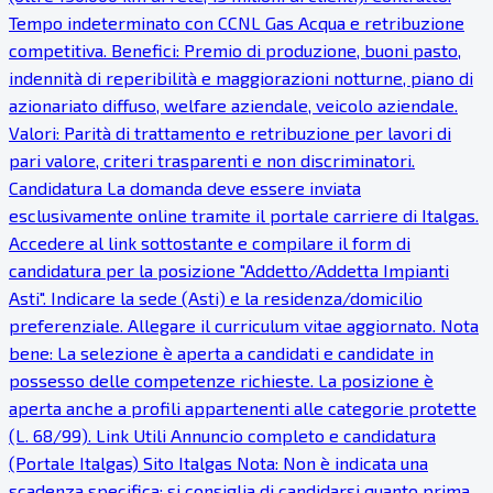
Tempo indeterminato con CCNL Gas Acqua e retribuzione
competitiva. Benefici: Premio di produzione, buoni pasto,
indennità di reperibilità e maggiorazioni notturne, piano di
azionariato diffuso, welfare aziendale, veicolo aziendale.
Valori: Parità di trattamento e retribuzione per lavori di
pari valore, criteri trasparenti e non discriminatori.
Candidatura La domanda deve essere inviata
esclusivamente online tramite il portale carriere di Italgas.
Accedere al link sottostante e compilare il form di
candidatura per la posizione "Addetto/Addetta Impianti
Asti". Indicare la sede (Asti) e la residenza/domicilio
preferenziale. Allegare il curriculum vitae aggiornato. Nota
bene: La selezione è aperta a candidati e candidate in
possesso delle competenze richieste. La posizione è
aperta anche a profili appartenenti alle categorie protette
(L. 68/99). Link Utili Annuncio completo e candidatura
(Portale Italgas) Sito Italgas Nota: Non è indicata una
scadenza specifica; si consiglia di candidarsi quanto prima.