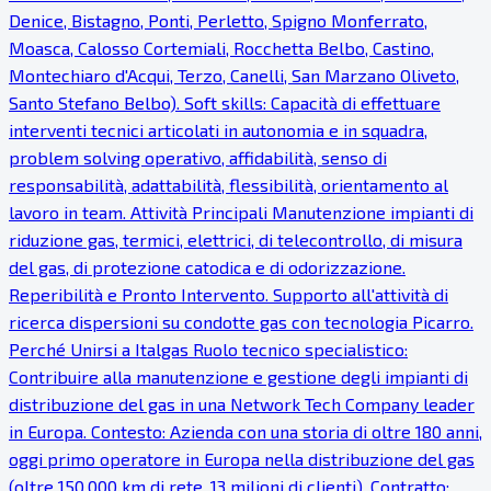
Denice, Bistagno, Ponti, Perletto, Spigno Monferrato,
Moasca, Calosso Cortemiali, Rocchetta Belbo, Castino,
Montechiaro d'Acqui, Terzo, Canelli, San Marzano Oliveto,
Santo Stefano Belbo). Soft skills: Capacità di effettuare
interventi tecnici articolati in autonomia e in squadra,
problem solving operativo, affidabilità, senso di
responsabilità, adattabilità, flessibilità, orientamento al
lavoro in team. Attività Principali Manutenzione impianti di
riduzione gas, termici, elettrici, di telecontrollo, di misura
del gas, di protezione catodica e di odorizzazione.
Reperibilità e Pronto Intervento. Supporto all'attività di
ricerca dispersioni su condotte gas con tecnologia Picarro.
Perché Unirsi a Italgas Ruolo tecnico specialistico:
Contribuire alla manutenzione e gestione degli impianti di
distribuzione del gas in una Network Tech Company leader
in Europa. Contesto: Azienda con una storia di oltre 180 anni,
oggi primo operatore in Europa nella distribuzione del gas
(oltre 150.000 km di rete, 13 milioni di clienti). Contratto: