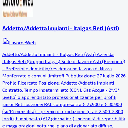
Addetto/Addetta Impianti - Italgas Reti (Asti)
LavoroeWeb
Addetto/Addetta Impianti - Italgas Reti (Asti) Azienda:
Italgas Reti (Gruppo Italgas) Sede di lavoro: Asti (Piemonte)
- Preferibile domicilio/residenza nella zona di Nizza
Monferrato e comuni limitrofi Pubblicazione: 27 luglio 2026
Profilo Ricercato Posizione: Addetto/Addetta Impianti
Contratto: Tempo indeterminato (CCNL Gas Acqua - 2°/3°
livello) o apprendistato professionalizzante per profili
junior Retribuzione: RAL compresa tra € 27.900 e € 30.900
(su 14 mensilità) + premio di produzione (es. € 2.500-2.800
lordi), buoni pasto (€12 giornalieri), indennità di reperibilità
e maggiorazioni notturne, piano di azionariato diffuso,