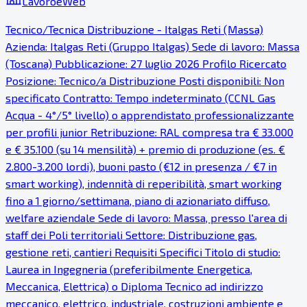
LavoroeWeb
Tecnico/Tecnica Distribuzione - Italgas Reti (Massa)
Azienda: Italgas Reti (Gruppo Italgas) Sede di lavoro: Massa
(Toscana) Pubblicazione: 27 luglio 2026 Profilo Ricercato
Posizione: Tecnico/a Distribuzione Posti disponibili: Non
specificato Contratto: Tempo indeterminato (CCNL Gas
Acqua - 4°/5° livello) o apprendistato professionalizzante
per profili junior Retribuzione: RAL compresa tra € 33.000
e € 35.100 (su 14 mensilità) + premio di produzione (es. €
2.800-3.200 lordi), buoni pasto (€12 in presenza / €7 in
smart working), indennità di reperibilità, smart working
fino a 1 giorno/settimana, piano di azionariato diffuso,
welfare aziendale Sede di lavoro: Massa, presso l'area di
staff dei Poli territoriali Settore: Distribuzione gas,
gestione reti, cantieri Requisiti Specifici Titolo di studio:
Laurea in Ingegneria (preferibilmente Energetica,
Meccanica, Elettrica) o Diploma Tecnico ad indirizzo
meccanico, elettrico, industriale, costruzioni ambiente e