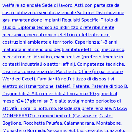
welfare aziendale Sede di lavoro: Asti, con partenza da
casa e utilizzo di veicolo aziendale Settore: Distribuzione
gas, manutenzione impianti Requisiti Specifici Titolo di
studio: Diploma tecnico ad indirizzo preferibilmente
meccanico, meccatronico, elettrico, elettrotecnico,
costruzioni ambiente e territorio. Esperienza: 1-3 anni
maturata in almeno uno degli ambiti: elettrico, meccanico,
meccatronico, idraulico, manutentivo (preferibilmente in
contesti industriali o settori affini). Competenze tecniche:
Discreta conoscenza del Pacchetto Office (in particolare
Word ed Excel). Familiarità nell'utilizzo di dispositivi
elettronici (smartphone, tablet). Patente: Patente di tipo B.
Disponibilità: Alla reperibilità fino a max 10 gg medi al
mese h24 (7 giorni su 7) e allo svolgimento periodico di
attività in orario notturno. Residenza preferenziale: NIZZA
MONFERRATO e comuni limitrofi (Cassinasco, Castel
Boglione, Rocchetta Palafea, Calamandrana, Montabone,
Monastero Bormida, Sessame, Bubbio, Cessole, Loazzolo,