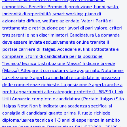
competitiva. Benefici: Premio di produzione, buoni pasto,
indennità di reperibilità, smart working, piano di
azionariato diffuso, welfare aziendale. Valori: Parità di
trattamento e retribuzione per lavori di pari valore, criteri
trasparenti e non discriminatori. Candidatura La domanda
deve essere inviata esclusivamente online tramite il
portale carriere di Italgas. Accedere al link sottostante e
compilare il form di candidatura per la posizione
"Tecnico/Tecnica Distribuzione Massa". Indicare la sede
(Massa). Allegare il curriculum vitae aggiornato. Nota bene:
La selezione è aperta a candidati e candidate in possesso
delle competenze richieste. La posizione è aperta anche a
profili appartenenti alle categorie protette (L. 68/99). Link
Utili Annuncio completo e candidatura (Portale Italgas) Sito
Italgas Nota: Non è indicata una scadenza specifica; si
consiglia di candidarsi quanto prima. Il ruolo richiede
diploma/laurea tecnica e 1-3 anni di esperienza in ambito
tecnico/manutentivo. Retribuzione RAL € 33.000 - 35.100 +