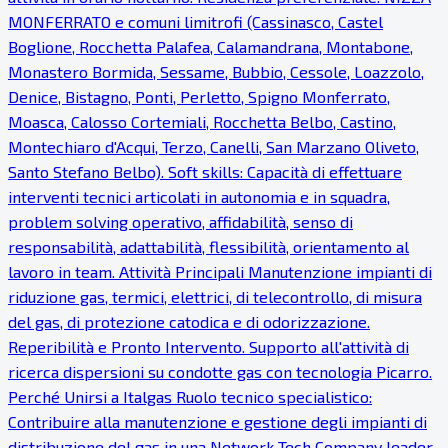
MONFERRATO e comuni limitrofi (Cassinasco, Castel
Boglione, Rocchetta Palafea, Calamandrana, Montabone,
Monastero Bormida, Sessame, Bubbio, Cessole, Loazzolo,
Denice, Bistagno, Ponti, Perletto, Spigno Monferrato,
Moasca, Calosso Cortemiali, Rocchetta Belbo, Castino,
Montechiaro d'Acqui, Terzo, Canelli, San Marzano Oliveto,
Santo Stefano Belbo). Soft skills: Capacità di effettuare
interventi tecnici articolati in autonomia e in squadra,
problem solving operativo, affidabilità, senso di
responsabilità, adattabilità, flessibilità, orientamento al
lavoro in team. Attività Principali Manutenzione impianti di
riduzione gas, termici, elettrici, di telecontrollo, di misura
del gas, di protezione catodica e di odorizzazione.
Reperibilità e Pronto Intervento. Supporto all'attività di
ricerca dispersioni su condotte gas con tecnologia Picarro.
Perché Unirsi a Italgas Ruolo tecnico specialistico:
Contribuire alla manutenzione e gestione degli impianti di
distribuzione del gas in una Network Tech Company leader