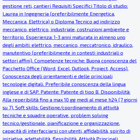
gestione reti, cantieri Requisiti Specifici Titolo di studio:
Laurea in Ingegneria (preferibilmente Energetica,
Meccanica, Elettrica) o Diploma Tecnico ad indirizzo
meccanico, elettrico, industriale, costruzioni ambiente e
territorio. Esperienza: 1-3 anni maturata in almeno uno
degli ambiti: elettrico, meccanico, meccatronico, idraulico,
manutentivo (preferibilmente in contesti industriali o
settori affini). Competenze tecniche: Buona conoscenza del
Pacchetto Office (Word, Excel, Outlook, Project, Access).
Conoscenza degli orientamenti e delle principali
tecnologie digitali. Preferibile conoscenza della lingua
inglese e di SAP. Patente: Patente di tipo B. Disponibilità:
Alla reperibilità fino a max 10 gg medi al mese h24 (7 giorni
su 7). Soft skills: Gestione/coordinamento di attività
tecniche e squadre operative, problem solving
tecnico/gestionale, pianificazione e organizzazione,
capacità di interfacciarsi con utenti, affidabilità, spirito di
iniziativa, adattabilità, flessibilità. Attività Principali