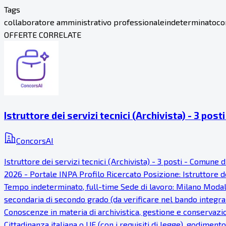
Tags
collaboratore amministrativo professionale
indeterminato
co
OFFERTE CORRELATE
Istruttore dei servizi tecnici (Archivista) - 3 pos
ConcorsAI
Istruttore dei servizi tecnici (Archivista) - 3 posti - Comu
2026 - Portale INPA Profilo Ricercato Posizione: Istruttore dei
Tempo indeterminato, full-time Sede di lavoro: Milano Modalit
secondaria di secondo grado (da verificare nel bando integrale
Conoscenze in materia di archivistica, gestione e conservazi
Cittadinanza italiana o UE (con i requisiti di legge), godimento