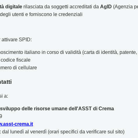
tà digitale
rilasciata da soggetti accreditati da
AgID
(Agenzia per
à degli utenti e forniscono le credenziali
 attivare SPID:
scimento italiano in corso di validità (carta di identità, patente
 codice fiscale
umero di cellulare
tatti
i a:
e sviluppo delle risorse umane dell'ASST di Crema
9
.asst-crema.it
 dal lunedì al venerdì (orari specifici da verificare sul sito)