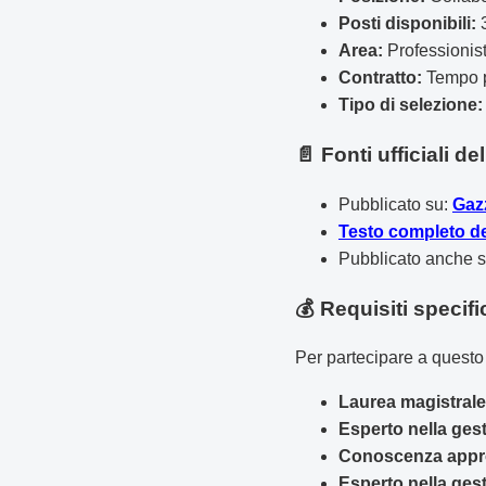
Posti disponibili:
Area:
Professionist
Contratto:
Tempo p
Tipo di selezione:
📄 Fonti ufficiali d
Pubblicato su:
Gazz
Testo completo de
Pubblicato anche 
💰 Requisiti specifi
Per partecipare a questo 
Laurea magistrale 
Esperto nella ges
Conoscenza approf
Esperto nella ges