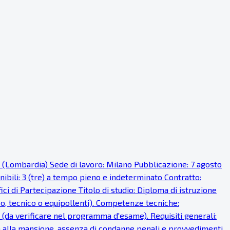
o (Lombardia) Sede di lavoro: Milano Pubblicazione: 7 agosto
onibili: 3 (tre) a tempo pieno e indeterminato Contratto:
i di Partecipazione Titolo di studio: Diploma di istruzione
ico, tecnico o equipollenti). Competenze tecniche:
 (da verificare nel programma d'esame). Requisiti generali:
fisica alla mansione, assenza di condanne penali e provvedimenti