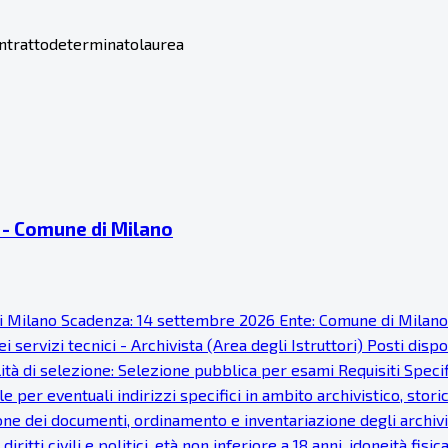
ntratto
determinato
laurea
ti - Comune di Milano
ne di Milano Scadenza: 14 settembre 2026 Ente: Comune di Milan
 servizi tecnici - Archivista (Area degli Istruttori) Posti disp
à di selezione: Selezione pubblica per esami Requisiti Specific
 per eventuali indirizzi specifici in ambito archivistico, stor
one dei documenti, ordinamento e inventariazione degli archivi
 diritti civili e politici, età non inferiore a 18 anni, idoneità 