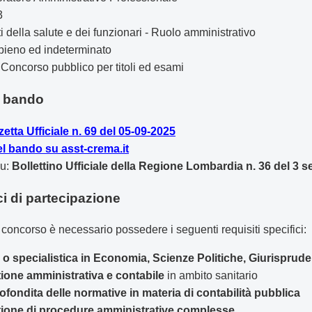
3
i della salute e dei funzionari - Ruolo amministrativo
ieno ed indeterminato
Concorso pubblico per titoli ed esami
el bando
etta Ufficiale n. 69 del 05-09-2025
l bando su asst-crema.it
su:
Bollettino Ufficiale della Regione Lombardia n. 36 del 3 
ci di partecipazione
concorso è necessario possedere i seguenti requisiti specifici:
o specialistica in Economia, Scienze Politiche, Giurispruden
tione amministrativa e contabile
in ambito sanitario
ondita delle normative in materia di contabilità pubblica
tione di procedure amministrative complesse