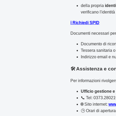
della propria
identi
verificano l'identit
ℹ️ Richiedi SPID
Documenti necessari per
Documento di ricono
Tessera sanitaria o
Indirizzo email e n
🛠️ Assistenza e con
Per informazioni rivolgers
Ufficio gestione 
📞 Tel: 0373.28021
🌐 Sito internet:
www
🕒 Orari di apertura: