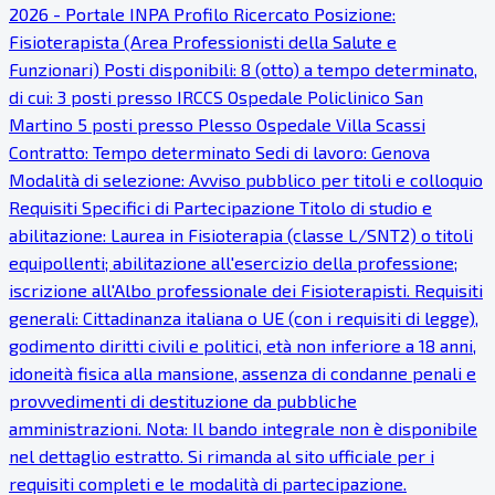
2026 - Portale INPA Profilo Ricercato Posizione:
Fisioterapista (Area Professionisti della Salute e
Funzionari) Posti disponibili: 8 (otto) a tempo determinato,
di cui: 3 posti presso IRCCS Ospedale Policlinico San
Martino 5 posti presso Plesso Ospedale Villa Scassi
Contratto: Tempo determinato Sedi di lavoro: Genova
Modalità di selezione: Avviso pubblico per titoli e colloquio
Requisiti Specifici di Partecipazione Titolo di studio e
abilitazione: Laurea in Fisioterapia (classe L/SNT2) o titoli
equipollenti; abilitazione all'esercizio della professione;
iscrizione all'Albo professionale dei Fisioterapisti. Requisiti
generali: Cittadinanza italiana o UE (con i requisiti di legge),
godimento diritti civili e politici, età non inferiore a 18 anni,
idoneità fisica alla mansione, assenza di condanne penali e
provvedimenti di destituzione da pubbliche
amministrazioni. Nota: Il bando integrale non è disponibile
nel dettaglio estratto. Si rimanda al sito ufficiale per i
requisiti completi e le modalità di partecipazione.