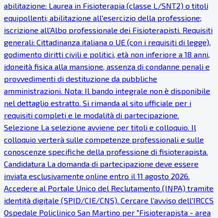
abilitazione: Laurea in Fisioterapia (classe L/SNT2) o titoli
equipollenti; abilitazione all'esercizio della professione;
iscrizione all'Albo professionale dei Fisioterapisti. Requisiti
generali: Cittadinanza italiana o UE (con i requisiti di legge),
godimento diritti civili e politici, età non inferiore a 18 anni,
idoneità fisica alla mansione, assenza di condanne penali e
provvedimenti di destituzione da pubbliche
amministrazioni. Nota: Il bando integrale non è disponibile
nel dettaglio estratto. Si rimanda al sito ufficiale per i
requisiti completi e le modalità di partecipazione.
Selezione La selezione avviene per titoli e colloquio. Il
colloquio verterà sulle competenze professionali e sulle
conoscenze specifiche della professione di fisioterapista.
Candidatura La domanda di partecipazione deve essere
inviata esclusivamente online entro il 11 agosto 2026.
Accedere al Portale Unico del Reclutamento (INPA) tramite
identità digitale (SPID/CIE/CNS). Cercare l'avviso dell'IRCCS
Ospedale Policlinico San Martino per "Fisioterapista - area