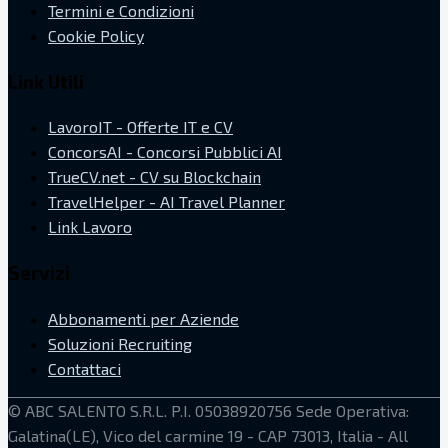
Termini e Condizioni
Cookie Policy
Link Utili
LavoroIT - Offerte IT e CV
ConcorsAI - Concorsi Pubblici AI
TrueCV.net - CV su Blockchain
TravelHelper - AI Travel Planner
Link Lavoro
Servizi
Abbonamenti per Aziende
Soluzioni Recruiting
Contattaci
©
ABC SALENTO S.R.L.
P.I. 05038920756
Sede Operativa:
Galatina(LE), Vico del carmine 19 - CAP 73013, Italia
- All