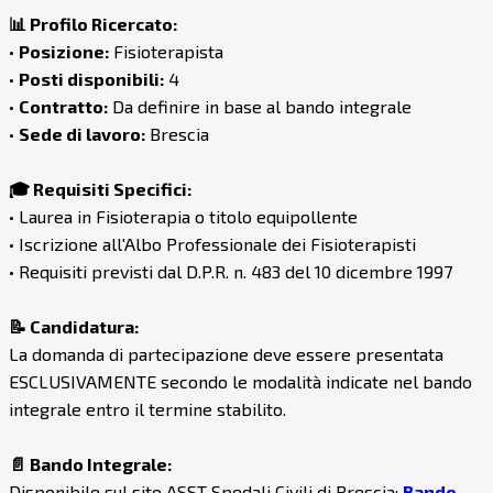
📊 Profilo Ricercato:
•
Posizione:
Fisioterapista
•
Posti disponibili:
4
•
Contratto:
Da definire in base al bando integrale
•
Sede di lavoro:
Brescia
🎓 Requisiti Specifici:
• Laurea in Fisioterapia o titolo equipollente
• Iscrizione all'Albo Professionale dei Fisioterapisti
• Requisiti previsti dal D.P.R. n. 483 del 10 dicembre 1997
📝 Candidatura:
La domanda di partecipazione deve essere presentata
ESCLUSIVAMENTE secondo le modalità indicate nel bando
integrale entro il termine stabilito.
📄 Bando Integrale:
Disponibile sul sito ASST Spedali Civili di Brescia:
Bando