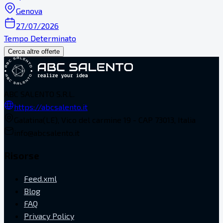
Genova
27/07/2026
Tempo Determinato
Cerca altre offerte
ABC SALENTO S.R.L.
https://abcsalento.it
Galatina(LE), Vico del carmine 19 - CAP 73013, Italia
info@abcsalento.it
Risorse
Feed.xml
Blog
FAQ
Privacy Policy