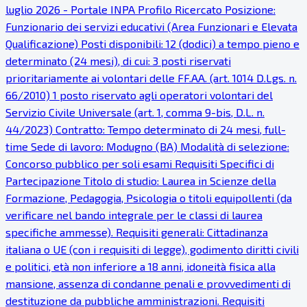
luglio 2026 - Portale INPA Profilo Ricercato Posizione:
Funzionario dei servizi educativi (Area Funzionari e Elevata
Qualificazione) Posti disponibili: 12 (dodici) a tempo pieno e
determinato (24 mesi), di cui: 3 posti riservati
prioritariamente ai volontari delle FF.AA. (art. 1014 D.Lgs. n.
66/2010) 1 posto riservato agli operatori volontari del
Servizio Civile Universale (art. 1, comma 9-bis, D.L. n.
44/2023) Contratto: Tempo determinato di 24 mesi, full-
time Sede di lavoro: Modugno (BA) Modalità di selezione:
Concorso pubblico per soli esami Requisiti Specifici di
Partecipazione Titolo di studio: Laurea in Scienze della
Formazione, Pedagogia, Psicologia o titoli equipollenti (da
verificare nel bando integrale per le classi di laurea
specifiche ammesse). Requisiti generali: Cittadinanza
italiana o UE (con i requisiti di legge), godimento diritti civili
e politici, età non inferiore a 18 anni, idoneità fisica alla
mansione, assenza di condanne penali e provvedimenti di
destituzione da pubbliche amministrazioni. Requisiti