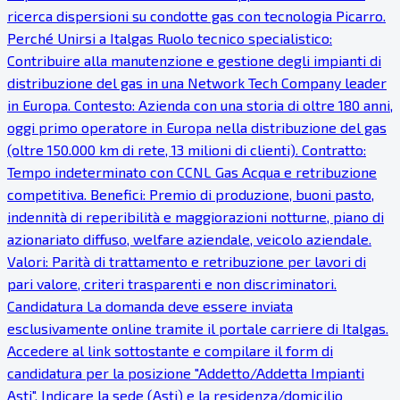
ricerca dispersioni su condotte gas con tecnologia Picarro.
Perché Unirsi a Italgas Ruolo tecnico specialistico:
Contribuire alla manutenzione e gestione degli impianti di
distribuzione del gas in una Network Tech Company leader
in Europa. Contesto: Azienda con una storia di oltre 180 anni,
oggi primo operatore in Europa nella distribuzione del gas
(oltre 150.000 km di rete, 13 milioni di clienti). Contratto:
Tempo indeterminato con CCNL Gas Acqua e retribuzione
competitiva. Benefici: Premio di produzione, buoni pasto,
indennità di reperibilità e maggiorazioni notturne, piano di
azionariato diffuso, welfare aziendale, veicolo aziendale.
Valori: Parità di trattamento e retribuzione per lavori di
pari valore, criteri trasparenti e non discriminatori.
Candidatura La domanda deve essere inviata
esclusivamente online tramite il portale carriere di Italgas.
Accedere al link sottostante e compilare il form di
candidatura per la posizione "Addetto/Addetta Impianti
Asti". Indicare la sede (Asti) e la residenza/domicilio