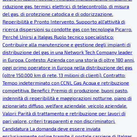
riduzione gas, termici, elettrici, di telecontrollo, di misura
del gas, di protezione catodica e di odorizzazione.
Reperibilità e Pronto Intervento. Supporto all'attività di
ricerca dispersioni su condotte gas con tecnologia Picarro.
Perché Unirsi a Italgas Ruolo tecnico specialistico:
Contribuire alla manutenzione e gestione degli impianti di
distribuzione del gas in una Network Tech Company leader
in Europa. Contesto: Azienda con una storia di oltre 180 anni,
oggi primo operatore in Europa nella distribuzione del gas
(oltre 150.000 km di rete, 13 milioni di clienti). Contratto:
Tempo indeterminato con CCNL Gas Acqua e retribuzione
competitiva. Benefici: Premio di produzione, buoni pasto,
indennità di reperibilità e maggiorazioni notturne, piano di
azionariato diffuso, welfare aziendale, veicolo aziendale.
Valori: Parità di trattamento e retribuzione per lavori di
pari valore, criteri trasparenti e non discriminatori.
Candidatura La domanda deve essere inviata
esclusivamente online tramite il portale carriere di Italgas.