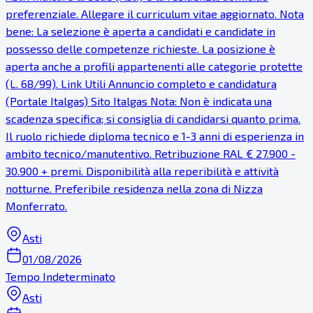
preferenziale. Allegare il curriculum vitae aggiornato. Nota
bene: La selezione è aperta a candidati e candidate in
possesso delle competenze richieste. La posizione è
aperta anche a profili appartenenti alle categorie protette
(L. 68/99). Link Utili Annuncio completo e candidatura
(Portale Italgas) Sito Italgas Nota: Non è indicata una
scadenza specifica; si consiglia di candidarsi quanto prima.
Il ruolo richiede diploma tecnico e 1-3 anni di esperienza in
ambito tecnico/manutentivo. Retribuzione RAL € 27.900 -
30.900 + premi. Disponibilità alla reperibilità e attività
notturne. Preferibile residenza nella zona di Nizza
Monferrato.
Asti
01/08/2026
Tempo Indeterminato
Asti