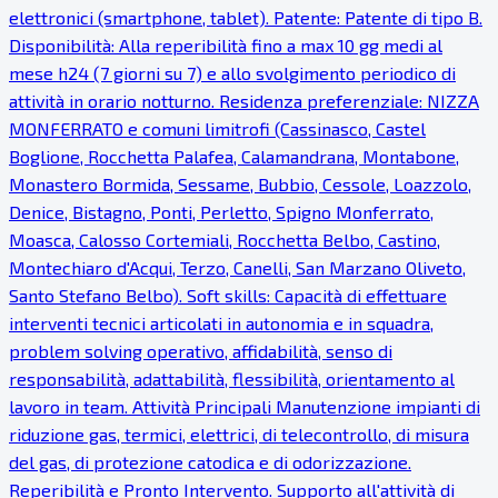
elettronici (smartphone, tablet). Patente: Patente di tipo B.
Disponibilità: Alla reperibilità fino a max 10 gg medi al
mese h24 (7 giorni su 7) e allo svolgimento periodico di
attività in orario notturno. Residenza preferenziale: NIZZA
MONFERRATO e comuni limitrofi (Cassinasco, Castel
Boglione, Rocchetta Palafea, Calamandrana, Montabone,
Monastero Bormida, Sessame, Bubbio, Cessole, Loazzolo,
Denice, Bistagno, Ponti, Perletto, Spigno Monferrato,
Moasca, Calosso Cortemiali, Rocchetta Belbo, Castino,
Montechiaro d'Acqui, Terzo, Canelli, San Marzano Oliveto,
Santo Stefano Belbo). Soft skills: Capacità di effettuare
interventi tecnici articolati in autonomia e in squadra,
problem solving operativo, affidabilità, senso di
responsabilità, adattabilità, flessibilità, orientamento al
lavoro in team. Attività Principali Manutenzione impianti di
riduzione gas, termici, elettrici, di telecontrollo, di misura
del gas, di protezione catodica e di odorizzazione.
Reperibilità e Pronto Intervento. Supporto all'attività di