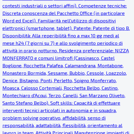
contesti industriali o settori affini). Competenze tecniche:
Discreta conoscenza del Pacchetto Office (in particolare
Word ed Excel). Familiarità nell'utilizzo di dispositivi
elettronici (smartphone, tablet). Patente: Patente di tipo B.
Disponibilità: Alla reperibilità fino a max 10 gg medi al
mese h24 (7 giorni su 7) e allo svolgimento periodico di
attività in orario notturno. Residenza preferenziale: NIZZA
MONFERRATO e comuni limitrofi (Cassinasco, Castel
Boglione, Rocchetta Palafea, Calamandrana, Montabone,
Monastero Bormida, Sessame, Bubbio, Cessole, Loazzolo,
Denice, Bistagno, Ponti, Perletto, Spigno Monferrato,
Moasca, Calosso Cortemiali, Rocchetta Belbo, Castino,
Montechiaro d'Acqui, Terzo, Canelli, San Marzano Oliveto,
Santo Stefano Belbo). Soft skills: Capacità di effettuare
interventi tecnici articolati in autonomia e in squadra,
problem solving operativo, affidabilità, senso di
responsabilità, adattabilità, flessibilità, orientamento al
lavoro in team. Attività Principali Manutenzione impianti di