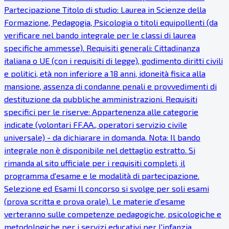
Partecipazione Titolo di studio: Laurea in Scienze della
Formazione, Pedagogia, Psicologia o titoli equipollenti (da
verificare nel bando integrale per le classi di laurea
specifiche ammesse). Requisiti generali: Cittadinanza
italiana o UE (con i requisiti di legge), godimento diritti civili
e politici, età non inferiore a 18 anni, idoneità fisica alla
mansione, assenza di condanne penali e provvedimenti di
destituzione da pubbliche amministrazioni. Requisiti
specifici per le riserve: Appartenenza alle categorie
indicate (volontari FF.AA., operatori servizio civile
universale) - da dichiarare in domanda. Nota: Il bando
integrale non è disponibile nel dettaglio estratto. Si
rimanda al sito ufficiale per i requisiti completi, il
programma d'esame e le modalità di partecipazione.
Selezione ed Esami Il concorso si svolge per soli esami
(prova scritta e prova orale). Le materie d'esame
verteranno sulle competenze pedagogiche, psicologiche e
metodologiche per i servizi educativi per l'infanzia.