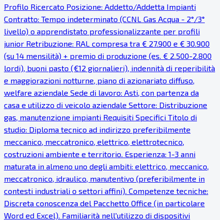
Profilo Ricercato Posizione: Addetto/Addetta Impianti
Contratto: Tempo indeterminato (CCNL Gas Acqua - 2°/3°
livello) o apprendistato professionalizzante per profili
junior Retribuzione: RAL compresa tra € 27.900 e € 30.900
(su 14 mensilità) + premio di produzione (es. € 2.500-2.800
lordi), buoni pasto (€12 giornalieri), indennità di reperibilità
e maggiorazioni notturne, piano di azionariato diffuso,
welfare aziendale Sede di lavoro: Asti, con partenza da
casa e utilizzo di veicolo aziendale Settore: Distribuzione
gas, manutenzione impianti Requisiti Specifici Titolo di
studio: Diploma tecnico ad indirizzo preferibilmente
meccanico, meccatronico, elettrico, elettrotecnico,
costruzioni ambiente e territorio. Esperienza: 1-3 anni
maturata in almeno uno degli ambiti: elettrico, meccanico,
meccatronico, idraulico, manutentivo (preferibilmente in
contesti industriali o settori affini). Competenze tecniche:
Discreta conoscenza del Pacchetto Office (in particolare
Word ed Excel). Familiarità nell'utilizzo di dispositivi