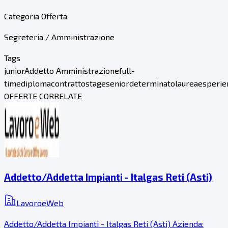
Categoria Offerta
Segreteria / Amministrazione
Tags
junior
Addetto Amministrazione
full-
time
diploma
contratto
stage
senior
determinato
laurea
esperie
OFFERTE CORRELATE
Addetto/Addetta Impianti - Italgas Reti (Asti)
LavoroeWeb
Addetto/Addetta Impianti - Italgas Reti (Asti) Azienda: