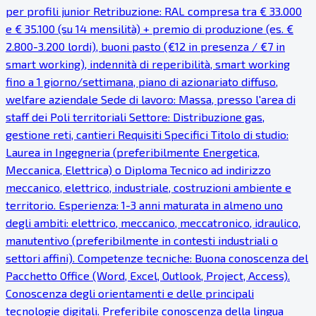
per profili junior Retribuzione: RAL compresa tra € 33.000
e € 35.100 (su 14 mensilità) + premio di produzione (es. €
2.800-3.200 lordi), buoni pasto (€12 in presenza / €7 in
smart working), indennità di reperibilità, smart working
fino a 1 giorno/settimana, piano di azionariato diffuso,
welfare aziendale Sede di lavoro: Massa, presso l'area di
staff dei Poli territoriali Settore: Distribuzione gas,
gestione reti, cantieri Requisiti Specifici Titolo di studio:
Laurea in Ingegneria (preferibilmente Energetica,
Meccanica, Elettrica) o Diploma Tecnico ad indirizzo
meccanico, elettrico, industriale, costruzioni ambiente e
territorio. Esperienza: 1-3 anni maturata in almeno uno
degli ambiti: elettrico, meccanico, meccatronico, idraulico,
manutentivo (preferibilmente in contesti industriali o
settori affini). Competenze tecniche: Buona conoscenza del
Pacchetto Office (Word, Excel, Outlook, Project, Access).
Conoscenza degli orientamenti e delle principali
tecnologie digitali. Preferibile conoscenza della lingua