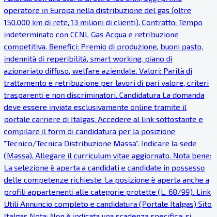
operatore in Europa nella distribuzione del gas (oltre
150.000 km di rete, 13 milioni di clienti). Contratto: Tempo
indeterminato con CCNL Gas Acqua e retribuzione
competitiva. Benefici: Premio di produzione, buoni pasto,
indennità di reperibilità, smart working, piano di
azionariato diffuso, welfare aziendale. Valori: Parità di
trattamento e retribuzione per lavori di pari valore, criteri
trasparenti e non discriminatori. Candidatura La domanda
deve essere inviata esclusivamente online tramite il
portale carriere di Italgas. Accedere al link sottostante e
compilare il form di candidatura per la posizione
"Tecnico/Tecnica Distribuzione Massa". Indicare la sede
(Massa). Allegare il curriculum vitae aggiornato. Nota bene:
La selezione è aperta a candidati e candidate in possesso
delle competenze richieste. La posizione è aperta anche a
profili appartenenti alle categorie protette (L. 68/99). Link
Utili Annuncio completo e candidatura (Portale Italgas) Sito
Italgas Nota: Non è indicata una scadenza specifica; si