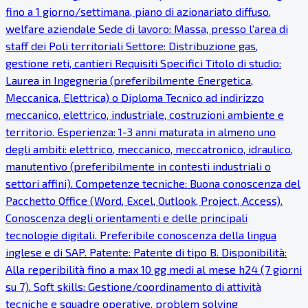
fino a 1 giorno/settimana, piano di azionariato diffuso,
welfare aziendale Sede di lavoro: Massa, presso l'area di
staff dei Poli territoriali Settore: Distribuzione gas,
gestione reti, cantieri Requisiti Specifici Titolo di studio:
Laurea in Ingegneria (preferibilmente Energetica,
Meccanica, Elettrica) o Diploma Tecnico ad indirizzo
meccanico, elettrico, industriale, costruzioni ambiente e
territorio. Esperienza: 1-3 anni maturata in almeno uno
degli ambiti: elettrico, meccanico, meccatronico, idraulico,
manutentivo (preferibilmente in contesti industriali o
settori affini). Competenze tecniche: Buona conoscenza del
Pacchetto Office (Word, Excel, Outlook, Project, Access).
Conoscenza degli orientamenti e delle principali
tecnologie digitali. Preferibile conoscenza della lingua
inglese e di SAP. Patente: Patente di tipo B. Disponibilità:
Alla reperibilità fino a max 10 gg medi al mese h24 (7 giorni
su 7). Soft skills: Gestione/coordinamento di attività
tecniche e squadre operative, problem solving