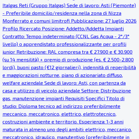
Italgas Reti (Gruppo Italgas) Sede di lavoro: Asti (Piemonte)
- Preferibile domicilio/residenza nella zona di Nizza
Monferrato e comuni limitrofi Pubblicazione: 27 luglio 2026
Profilo Ricercato Posizione: Addetto/Addetta Impianti
Contratto: Tempo indeterminato (CCNL Gas Acqua - 2°/3°
livello) o apprendistato professionalizzante per profili
junior Retribuzione: RAL compresa tra € 27.900 e € 30.900
(su 14 mensilità) + premio di produzione (es. € 2.500-2.800
lordi), buoni pasto (€12 giornalieri), indennità di reperibilità
e maggiorazioni notturne, piano di azionariato diffuso,
welfare aziendale Sede di lavoro: Asti, con partenza da
casa e utilizzo di veicolo aziendale Settore: Distribuzione
gas, manutenzione impianti Requisiti Specifici Titolo di
studio: Diploma tecnico ad indirizzo preferibilmente
meccanico, meccatronico, elettrico, elettrotecnico,
costruzioni ambiente e territorio. Esperienza: 1-3 anni
maturata in almeno uno degli ambiti: elettrico, meccanico,
meccatronico, idraulico, manutentivo (preferibilmente in