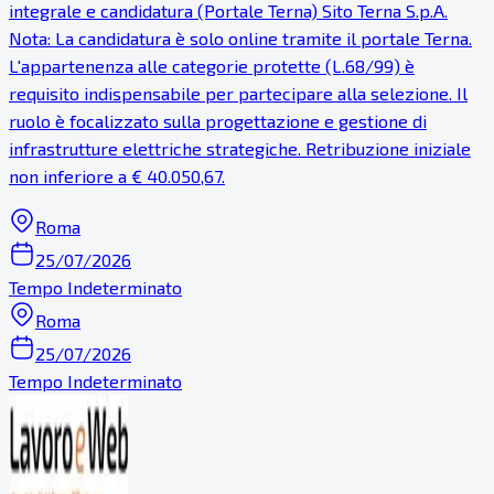
integrale e candidatura (Portale Terna) Sito Terna S.p.A.
Nota: La candidatura è solo online tramite il portale Terna.
L'appartenenza alle categorie protette (L.68/99) è
requisito indispensabile per partecipare alla selezione. Il
ruolo è focalizzato sulla progettazione e gestione di
infrastrutture elettriche strategiche. Retribuzione iniziale
non inferiore a € 40.050,67.
Roma
25/07/2026
Tempo Indeterminato
Roma
25/07/2026
Tempo Indeterminato