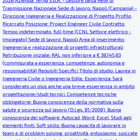
2026 Azienda: Terna S.p.A. - Gestore della Rete di
Trasmissione Nazionale Sede di lavoro: Napoli (Campania) -
Direzione Ingegneria e Realizzazione di Progetto Profilo
Ricercato Posizione: Project Engineer Civile Contratto:
Tempo indeterminato, full-time (CCNL Settore elettrico -
Impiegato) Sede di lavoro: Napoli Area di inserimento:
Ingegneria e realizzazione di progetti infrastrutturali
Retribuzione iniziale: RAL non inferiore a € 38.145,83
(commisurata a esperienza, competenze, autonomia e
responsabilità) Requisiti Specifici Titolo di studio: Laurea in
Ingegneria Civile o Ingegneria Edile. Esperienza: Sarà
considerato un plus anche una breve esperienza in ambito
progettazione/studi tecnici. Competenze tecniche
obbligatorie: Buona conoscenza della normativa sulla
salute e sicurezza sul lavoro (D.Lgs. 81/2008). Buona
conoscenza dei software: Autocad, Word, Excel, Studi agli
elementi finiti. Soft skills: Buona capacità di lavorare in
team e di problem solving, proattività, entusiasmo, spiccate