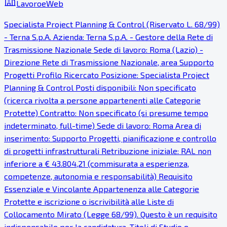
LavoroeWeb
Specialista Project Planning & Control (Riservato L. 68/99)
- Terna S.p.A. Azienda: Terna S.p.A. - Gestore della Rete di
Trasmissione Nazionale Sede di lavoro: Roma (Lazio) -
Direzione Rete di Trasmissione Nazionale, area Supporto
Progetti Profilo Ricercato Posizione: Specialista Project
Planning & Control Posti disponibili: Non specificato
(ricerca rivolta a persone appartenenti alle Categorie
Protette) Contratto: Non specificato (si presume tempo
indeterminato, full-time) Sede di lavoro: Roma Area di
inserimento: Supporto Progetti, pianificazione e controllo
di progetti infrastrutturali Retribuzione iniziale: RAL non
inferiore a € 43.804,21 (commisurata a esperienza,
competenze, autonomia e responsabilità) Requisito
Essenziale e Vincolante Appartenenza alle Categorie
Protette e iscrizione o iscrivibilità alle Liste di
Collocamento Mirato (Legge 68/99). Questo è un requisito
indispensabile per la candidatura. Titoli di Studio e