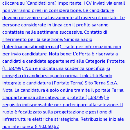
cliccare su "Candidati ora". Importante: I CV inviati via email
non verranno presi in considerazione. Le candidature
devono pervenire esclusivamente attraverso il portale. Le
persone considerate in linea con il profilo saranno
contattate nelle settimane successive. Contatto di
riferimento per la selezione: Simona Sapio
(talentoacquisition@terna.it) - solo per informazioni, non
per invio candidature. Nota bene: L'offerta è riservata a
candidati e candidate appartenenti alle Categorie Protette
(L. 68/99). Non è indicata una scadenza specifica, si
consiglia di candidarsi quanto prima. Link Utili Bando
integrale e candidatura (Portale Terna) Sito Terna S.p.A.
Nota: La candidatura è solo online tramite il portale Terna.
L'appartenenza alle categorie protette (L.68/99) è
requisito indispensabile per partecipare alla selezione. Il
ruolo è focalizzato sulla progettazione e gestione di
infrastrutture elettriche strategiche. Retribuzione iniziale
non inferiore a € 40.050,67.