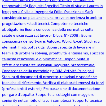
responsabilità) Requisiti Specifici Titolo di studio: Laurea in
Ingegneria Civile o Ingegneria Edile. Esperienza: Sarà
considerato un plus anche una breve esperienza in ambito
progettazione/studi tecnici. Competenze tecniche
obbligatorie: Buona conoscenza della normativa sulla
salute e sicurezza sul lavoro (D.Lgs. 81/2008). Buona
conoscenza dei software: Autocad, Word, Excel, Studi agli
elementi finiti. Soft skills: Buona capacità di lavorare in
team e di problem solving, proattività, entusiasmo, spiccate
capacità relazionali e diplomatiche. Disponibilità: A
effettuare trasferte nazionali. Requisito preferenziale:
Conoscenza della metodologia BIM. Attività Principali
Stesura di documenti di progetto, relazioni e specifiche
tecniche di riferimento. Verifica di elaborati emessi da terzi
(professionisti esterni). Preparazione di documentazione
per gare d'appalto. Supporto ai colleghi con maggiore
seniority nell'ambito di lavori complessi. Supporto tecnico