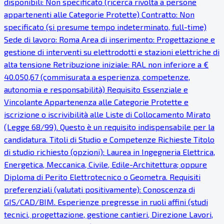
disponibili: Non specificato (ricerca rivolta a persone
appartenenti alle Categorie Protette) Contratto: Non
specificato (si presume tempo indeterminato, full-time)
Sede di lavoro: Roma Area di inserimento: Progettazione e
gestione di interventi su elettrodotti e stazioni elettriche di
alta tensione Retribuzione iniziale: RAL non inferiore a €
40.050,67 (commisurata a esperienza, competenze,
autonomia e responsabilità) Requisito Essenziale e
Vincolante Appartenenza alle Categorie Protette e
iscrizione o iscrivibilità alle Liste di Collocamento Mirato
(Legge 68/99). Questo è un requisito indispensabile per la
candidatura. Titoli di Studio e Competenze Richieste Titolo
di studio richiesto (opzioni): Laurea in Ingegneria Elettrica,
Energetica, Meccanica, Civile, Edile-Architettura; oppure
Diploma di Perito Elettrotecnico o Geometra. Requisiti
preferenziali (valutati positivamente): Conoscenza di
GIS/CAD/BIM. Esperienze pregresse in ruoli affini (studi
tecnici, progettazione, gestione cantieri, Direzione Lavori,