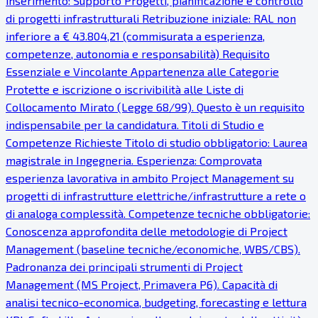
inserimento: Supporto Progetti, pianificazione e controllo
di progetti infrastrutturali Retribuzione iniziale: RAL non
inferiore a € 43.804,21 (commisurata a esperienza,
competenze, autonomia e responsabilità) Requisito
Essenziale e Vincolante Appartenenza alle Categorie
Protette e iscrizione o iscrivibilità alle Liste di
Collocamento Mirato (Legge 68/99). Questo è un requisito
indispensabile per la candidatura. Titoli di Studio e
Competenze Richieste Titolo di studio obbligatorio: Laurea
magistrale in Ingegneria. Esperienza: Comprovata
esperienza lavorativa in ambito Project Management su
progetti di infrastrutture elettriche/infrastrutture a rete o
di analoga complessità. Competenze tecniche obbligatorie:
Conoscenza approfondita delle metodologie di Project
Management (baseline tecniche/economiche, WBS/CBS).
Padronanza dei principali strumenti di Project
Management (MS Project, Primavera P6). Capacità di
analisi tecnico-economica, budgeting, forecasting e lettura