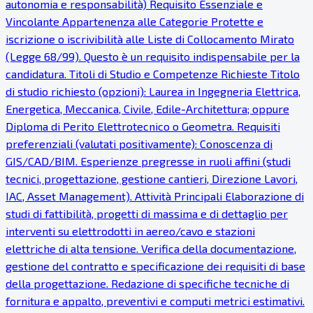
autonomia e responsabilità) Requisito Essenziale e
Vincolante Appartenenza alle Categorie Protette e
iscrizione o iscrivibilità alle Liste di Collocamento Mirato
(Legge 68/99). Questo è un requisito indispensabile per la
candidatura. Titoli di Studio e Competenze Richieste Titolo
di studio richiesto (opzioni): Laurea in Ingegneria Elettrica,
Energetica, Meccanica, Civile, Edile-Architettura; oppure
Diploma di Perito Elettrotecnico o Geometra. Requisiti
preferenziali (valutati positivamente): Conoscenza di
GIS/CAD/BIM. Esperienze pregresse in ruoli affini (studi
tecnici, progettazione, gestione cantieri, Direzione Lavori,
IAC, Asset Management). Attività Principali Elaborazione di
studi di fattibilità, progetti di massima e di dettaglio per
interventi su elettrodotti in aereo/cavo e stazioni
elettriche di alta tensione. Verifica della documentazione,
gestione del contratto e specificazione dei requisiti di base
della progettazione. Redazione di specifiche tecniche di
fornitura e appalto, preventivi e computi metrici estimativi.