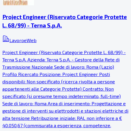
Project Engineer (Riservato Categorie Protette
L. 68/99) - Terna S.p.A.
LavoroeWeb
Project Engineer (Riservato Categorie Protette L. 68/99) -
Terna S.p.A. Azienda: Terna S.p.A. - Gestore della Rete di
Trasmissione Nazionale Sede di lavoro: Roma (Lazio)
Profilo Ricercato Posizione: Project Engineer Posti
disponibili: Non specificato (ricerca rivolta a persone
appartenenti alle Categorie Protette) Contratto: Non
specificato (si presume tempo indeterminato, full-time)
Sede di lavoro: Roma Area di inserimento: Progettazione e
gestione di interventi su elettrodotti e stazioni elettriche di
alta tensione Retribuzione iniziale: RAL non inferiore a €
40.050,67 (commisurata a esperienza, competenze,