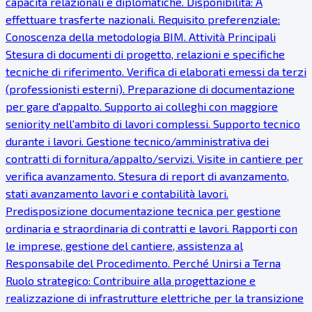
capacità relazionali e diplomatiche. Disponibilità: A
effettuare trasferte nazionali. Requisito preferenziale:
Conoscenza della metodologia BIM. Attività Principali
Stesura di documenti di progetto, relazioni e specifiche
tecniche di riferimento. Verifica di elaborati emessi da terzi
(professionisti esterni). Preparazione di documentazione
per gare d'appalto. Supporto ai colleghi con maggiore
seniority nell'ambito di lavori complessi. Supporto tecnico
durante i lavori. Gestione tecnico/amministrativa dei
contratti di fornitura/appalto/servizi. Visite in cantiere per
verifica avanzamento. Stesura di report di avanzamento,
stati avanzamento lavori e contabilità lavori.
Predisposizione documentazione tecnica per gestione
ordinaria e straordinaria di contratti e lavori. Rapporti con
le imprese, gestione del cantiere, assistenza al
Responsabile del Procedimento. Perché Unirsi a Terna
Ruolo strategico: Contribuire alla progettazione e
realizzazione di infrastrutture elettriche per la transizione