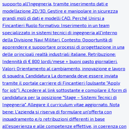
supporto all'Ingegneria, tramite inserimento dati e
modellazione 2D/3D. Gestire e manipolare in sicurezza
grandi moli di dati e modelli CAD. Perché Unirsi a
Fincantieri Ruolo formativo: Inserimento in un team
specializzato in sistemi tecnici di ingegneria all'interno
della Divisione Navi Militari. Contesto: Opportunità di
apprendere e supportare processi di progettazione in una
delle principali realtà industriali italiane. Retribuzione:
Indennità di € 800 lordi/mese + buoni pasto giornalieri.
Valori: Orientamento al cambiamento, innovazione e lavoro
di squadra. Candidatura La domanda deve essere inviata
tramite il portale carriere di Fincantieri (pulsante "Apply
for job"). Accedere al link sottostante e compilare il form di
candidatura per la posizione "Stage – Sistemi Tecnici di
Ingegneria". Allegare il curriculum vitae aggiornato. Nota
bene: L'azienda si riserva di formulare un'offerta con
inquadramento e/o retribuzioni differenti in base
all'esperienza e alle competenze effettive, in coerenza con