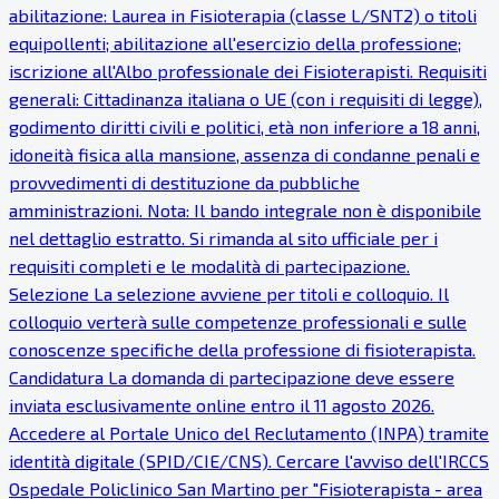
abilitazione: Laurea in Fisioterapia (classe L/SNT2) o titoli
equipollenti; abilitazione all'esercizio della professione;
iscrizione all'Albo professionale dei Fisioterapisti. Requisiti
generali: Cittadinanza italiana o UE (con i requisiti di legge),
godimento diritti civili e politici, età non inferiore a 18 anni,
idoneità fisica alla mansione, assenza di condanne penali e
provvedimenti di destituzione da pubbliche
amministrazioni. Nota: Il bando integrale non è disponibile
nel dettaglio estratto. Si rimanda al sito ufficiale per i
requisiti completi e le modalità di partecipazione.
Selezione La selezione avviene per titoli e colloquio. Il
colloquio verterà sulle competenze professionali e sulle
conoscenze specifiche della professione di fisioterapista.
Candidatura La domanda di partecipazione deve essere
inviata esclusivamente online entro il 11 agosto 2026.
Accedere al Portale Unico del Reclutamento (INPA) tramite
identità digitale (SPID/CIE/CNS). Cercare l'avviso dell'IRCCS
Ospedale Policlinico San Martino per "Fisioterapista - area