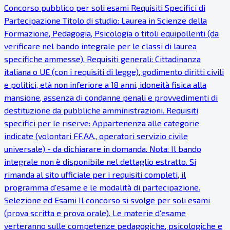
Concorso pubblico per soli esami Requisiti Specifici di
Partecipazione Titolo di studio: Laurea in Scienze della
Formazione, Pedagogia, Psicologia o titoli equipollenti (da
verificare nel bando integrale per le classi di laurea
specifiche ammesse). Requisiti generali: Cittadinanza
italiana o UE (con i requisiti di legge), godimento diritti civili
e politici, età non inferiore a 18 anni, idoneità fisica alla
mansione, assenza di condanne penali e provvedimenti di
destituzione da pubbliche amministrazioni. Requisiti
specifici per le riserve: Appartenenza alle categorie
indicate (volontari FF.AA., operatori servizio civile
universale) - da dichiarare in domanda. Nota: Il bando
integrale non è disponibile nel dettaglio estratto. Si
rimanda al sito ufficiale per i requisiti completi, il
programma d'esame e le modalità di partecipazione.
Selezione ed Esami Il concorso si svolge per soli esami
(prova scritta e prova orale). Le materie d'esame
verteranno sulle competenze pedagogiche, psicologiche e