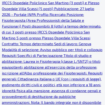
IRCCS Ospedale Policlinico San Martino (3 posti) e Plesso
Ospedale Villa Scassi (5 posti) Pubblicazione: 27 luglio
2026 - Portale INPA Profilo Ricercato Posizione:
Fisioterapista (Area Professionisti della Salute e
Funzionari) Posti disponibili: 8 (otto) a tempo determinato,
di cui: 3 posti presso IRCCS Ospedale Policlinico San
Martino 5 posti presso Plesso Ospedale Villa Scassi
Contratto: Tempo determinato Sedi di lavoro: Genova
Modalità di selezione: Avviso pubblico per titoli e colloquio
Requisiti Specifici di Partecipazione Titolo di studio e
abilitazione: Laurea in Fisioterapia (classe L/SNT2) o titoli
equipollenti; abilitazione all'esercizio della professione;
iscrizione all'Albo professionale dei Fisioterapisti. Requisiti
generali: Cittadinanza italiana o UE (con i requisiti di legge),
godimento diritti civili e politici, età non inferiore a 18 anni,
idoneità fisica alla mansione, assenza di condanne penali e
provvedimenti di destituzione da pubbliche
amministrazioni. Nota: Il bando integrale non è disponibile