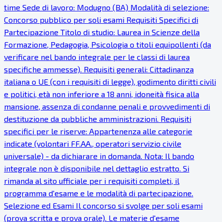
time Sede di lavoro: Modugno (BA) Modalità di selezione:
Concorso pubblico per soli esami Requisiti Specifici di
Partecipazione Titolo di studio: Laurea in Scienze della
Formazione, Pedagogia, Psicologia o titoli equipollenti (da
verificare nel bando integrale per le classi di laurea
specifiche ammesse). Requisiti generali: Cittadinanza
italiana o UE (con i requisiti di legge), godimento diritti civili
e politici, età non inferiore a 18 anni, idoneità fisica alla
mansione, assenza di condanne penali e provvedimenti di
destituzione da pubbliche amministrazioni. Requisiti
specifici per le riserve: Appartenenza alle categorie
indicate (volontari FF.AA., operatori servizio civile
universale) - da dichiarare in domanda. Nota: Il bando
integrale non è disponibile nel dettaglio estratto. Si
rimanda al sito ufficiale per i requisiti completi, il
programma d'esame e le modalità di partecipazione.
Selezione ed Esami Il concorso si svolge per soli esami
(prova scritta e prova orale). Le materie d'esame