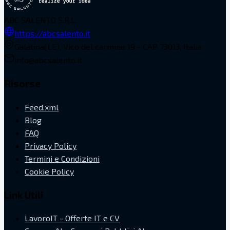
ABC SALENTO S.R.L.
https://abcsalento.it
Galatina(LE), Vico del carmine 19 - CAP 73013, Italia
info@abcsalento.it
Risorse
Feed.xml
Blog
FAQ
Privacy Policy
Termini e Condizioni
Cookie Policy
Link Utili
LavoroIT - Offerte IT e CV