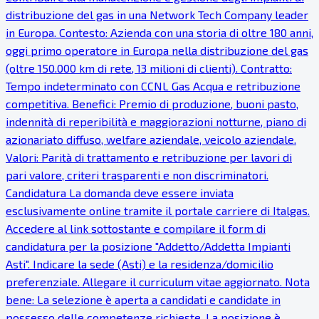
distribuzione del gas in una Network Tech Company leader
in Europa. Contesto: Azienda con una storia di oltre 180 anni,
oggi primo operatore in Europa nella distribuzione del gas
(oltre 150.000 km di rete, 13 milioni di clienti). Contratto:
Tempo indeterminato con CCNL Gas Acqua e retribuzione
competitiva. Benefici: Premio di produzione, buoni pasto,
indennità di reperibilità e maggiorazioni notturne, piano di
azionariato diffuso, welfare aziendale, veicolo aziendale.
Valori: Parità di trattamento e retribuzione per lavori di
pari valore, criteri trasparenti e non discriminatori.
Candidatura La domanda deve essere inviata
esclusivamente online tramite il portale carriere di Italgas.
Accedere al link sottostante e compilare il form di
candidatura per la posizione "Addetto/Addetta Impianti
Asti". Indicare la sede (Asti) e la residenza/domicilio
preferenziale. Allegare il curriculum vitae aggiornato. Nota
bene: La selezione è aperta a candidati e candidate in
possesso delle competenze richieste. La posizione è