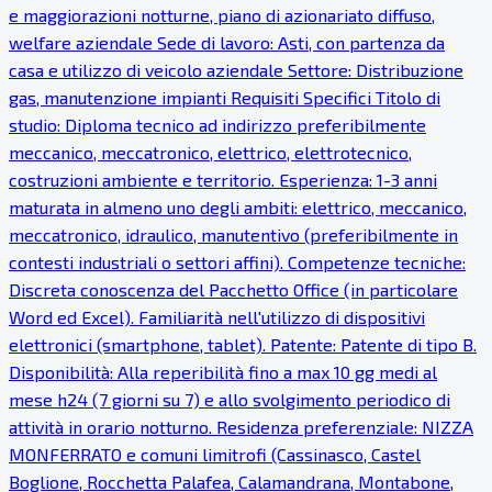
e maggiorazioni notturne, piano di azionariato diffuso,
welfare aziendale Sede di lavoro: Asti, con partenza da
casa e utilizzo di veicolo aziendale Settore: Distribuzione
gas, manutenzione impianti Requisiti Specifici Titolo di
studio: Diploma tecnico ad indirizzo preferibilmente
meccanico, meccatronico, elettrico, elettrotecnico,
costruzioni ambiente e territorio. Esperienza: 1-3 anni
maturata in almeno uno degli ambiti: elettrico, meccanico,
meccatronico, idraulico, manutentivo (preferibilmente in
contesti industriali o settori affini). Competenze tecniche:
Discreta conoscenza del Pacchetto Office (in particolare
Word ed Excel). Familiarità nell'utilizzo di dispositivi
elettronici (smartphone, tablet). Patente: Patente di tipo B.
Disponibilità: Alla reperibilità fino a max 10 gg medi al
mese h24 (7 giorni su 7) e allo svolgimento periodico di
attività in orario notturno. Residenza preferenziale: NIZZA
MONFERRATO e comuni limitrofi (Cassinasco, Castel
Boglione, Rocchetta Palafea, Calamandrana, Montabone,