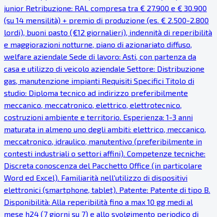
junior Retribuzione: RAL compresa tra € 27.900 e € 30.900
(su 14 mensilità) + premio di produzione (es. € 2.500-2.800
lordi), buoni pasto (€12 giornalieri), indennità di reperibilità
e maggiorazioni notturne, piano di azionariato diffuso,
welfare aziendale Sede di lavoro: Asti, con partenza da
casa e utilizzo di veicolo aziendale Settore: Distribuzione
gas, manutenzione impianti Requisiti Specifici Titolo di
studio: Diploma tecnico ad indirizzo preferibilmente
meccanico, meccatronico, elettrico, elettrotecnico,
costruzioni ambiente e territorio. Esperienza: 1-3 anni
maturata in almeno uno degli ambiti: elettrico, meccanico,
meccatronico, idraulico, manutentivo (preferibilmente in
contesti industriali o settori affini). Competenze tecniche:
Discreta conoscenza del Pacchetto Office (in particolare
Word ed Excel). Familiarità nell'utilizzo di dispositivi
elettronici (smartphone, tablet). Patente: Patente di tipo B.
Disponibilità: Alla reperibilità fino a max 10 gg medi al
mese h24 (7 giorni su 7) e allo svolgimento periodico di