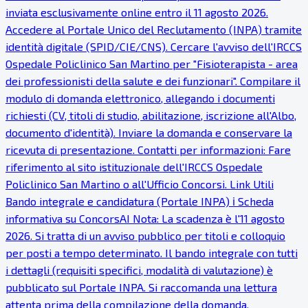
inviata esclusivamente online entro il 11 agosto 2026.
Accedere al Portale Unico del Reclutamento (INPA) tramite
identità digitale (SPID/CIE/CNS). Cercare l'avviso dell'IRCCS
Ospedale Policlinico San Martino per "Fisioterapista - area
dei professionisti della salute e dei funzionari". Compilare il
modulo di domanda elettronico, allegando i documenti
richiesti (CV, titoli di studio, abilitazione, iscrizione all'Albo,
documento d'identità). Inviare la domanda e conservare la
ricevuta di presentazione. Contatti per informazioni: Fare
riferimento al sito istituzionale dell'IRCCS Ospedale
Policlinico San Martino o all'Ufficio Concorsi. Link Utili
Bando integrale e candidatura (Portale INPA) ℹ Scheda
informativa su ConcorsAI Nota: La scadenza è l'11 agosto
2026. Si tratta di un avviso pubblico per titoli e colloquio
per posti a tempo determinato. Il bando integrale con tutti
i dettagli (requisiti specifici, modalità di valutazione) è
pubblicato sul Portale INPA. Si raccomanda una lettura
attenta prima della compilazione della domanda.