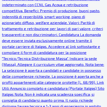
indeterminato con CCNL Gas Acqua e retribuzione
competitiva. Benefici: Premio di produzione, buoni pasto,
indennità di reperibilità, smart working, piano di
azionariato diffuso, welfare aziendale. Valori: Parità di
trattamento e retribuzione per lavori di pari valore, criteri
trasparenti e non discriminatori. Candidatura La domanda
deve essere inviata esclusivamente online tramite il
portale carriere di Italgas. Accedere al link sottostante e
compilare il form di candidatura per la posizione
"Tecnico/Tecnica Distribuzione Massa". Indicare la sede
(Massa). Allegare il curriculum vitae aggiornato. Nota bene:
La selezione è aperta a candidati e candidate in possesso
delle competenze richieste. La posizione è aperta anche a
profili appartenenti alle categorie protette (L. 68/99). Link
Utili Annuncio completo e candidatura (Portale Italgas) Sito
Italgas Nota: Non è indicata una scadenza specifica; si
consiglia di candidarsi quanto prima. Il ruolo richiede
diploma/laurea tecnica e 1-3 anni di esperienza in ambito