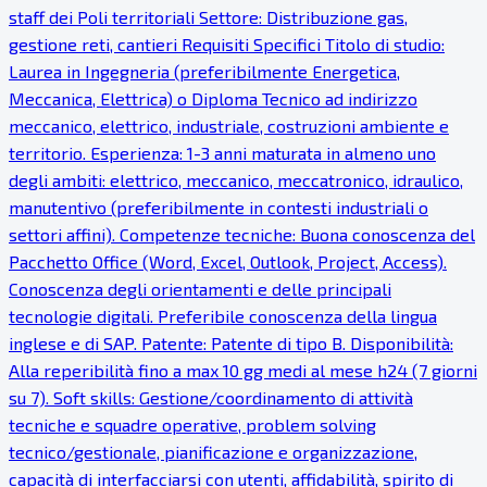
staff dei Poli territoriali Settore: Distribuzione gas,
gestione reti, cantieri Requisiti Specifici Titolo di studio:
Laurea in Ingegneria (preferibilmente Energetica,
Meccanica, Elettrica) o Diploma Tecnico ad indirizzo
meccanico, elettrico, industriale, costruzioni ambiente e
territorio. Esperienza: 1-3 anni maturata in almeno uno
degli ambiti: elettrico, meccanico, meccatronico, idraulico,
manutentivo (preferibilmente in contesti industriali o
settori affini). Competenze tecniche: Buona conoscenza del
Pacchetto Office (Word, Excel, Outlook, Project, Access).
Conoscenza degli orientamenti e delle principali
tecnologie digitali. Preferibile conoscenza della lingua
inglese e di SAP. Patente: Patente di tipo B. Disponibilità:
Alla reperibilità fino a max 10 gg medi al mese h24 (7 giorni
su 7). Soft skills: Gestione/coordinamento di attività
tecniche e squadre operative, problem solving
tecnico/gestionale, pianificazione e organizzazione,
capacità di interfacciarsi con utenti, affidabilità, spirito di