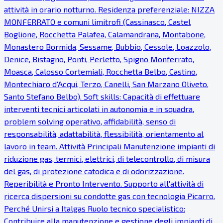
attività in orario notturno. Residenza preferenziale: NIZZA
MONFERRATO e comuni limitrofi (Cassinasco, Castel
Boglione, Rocchetta Palafea, Calamandrana, Montabone,
Monastero Bormida, Sessame, Bubbio, Cessole, Loazzolo,
Denice, Bistagno, Ponti, Perletto, Spigno Monferrato,
Moasca, Calosso Cortemiali, Rocchetta Belbo, Castino,
Montechiaro d'Acqui, Terzo, Canelli, San Marzano Oliveto,
Santo Stefano Belbo). Soft skills: Capacità di effettuare
interventi tecnici articolati in autonomia e in squadra,
problem solving operativo, affidabilità, senso di
responsabilità, adattabilità, flessibilità, orientamento al
lavoro in team. Attività Principali Manutenzione impianti di
riduzione gas, termici, elettrici, di telecontrollo, di misura
del gas, di protezione catodica e di odorizzazione.
Reperibilità e Pronto Intervento. Supporto all'attività di
ricerca dispersioni su condotte gas con tecnologia Picarro.
Perché Unirsi a Italgas Ruolo tecnico specialistico:
Contribuire alla manutenzione e gestione degli impianti di