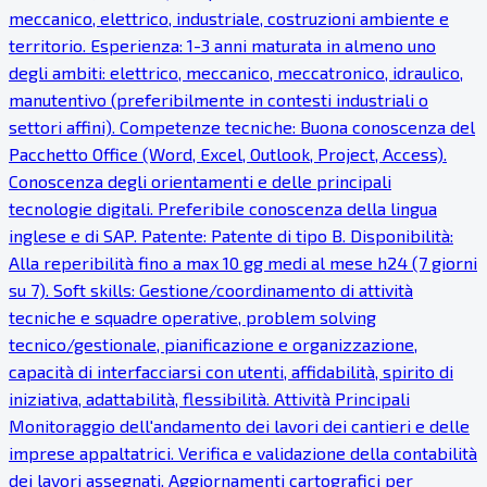
meccanico, elettrico, industriale, costruzioni ambiente e
territorio. Esperienza: 1-3 anni maturata in almeno uno
degli ambiti: elettrico, meccanico, meccatronico, idraulico,
manutentivo (preferibilmente in contesti industriali o
settori affini). Competenze tecniche: Buona conoscenza del
Pacchetto Office (Word, Excel, Outlook, Project, Access).
Conoscenza degli orientamenti e delle principali
tecnologie digitali. Preferibile conoscenza della lingua
inglese e di SAP. Patente: Patente di tipo B. Disponibilità:
Alla reperibilità fino a max 10 gg medi al mese h24 (7 giorni
su 7). Soft skills: Gestione/coordinamento di attività
tecniche e squadre operative, problem solving
tecnico/gestionale, pianificazione e organizzazione,
capacità di interfacciarsi con utenti, affidabilità, spirito di
iniziativa, adattabilità, flessibilità. Attività Principali
Monitoraggio dell'andamento dei lavori dei cantieri e delle
imprese appaltatrici. Verifica e validazione della contabilità
dei lavori assegnati. Aggiornamenti cartografici per