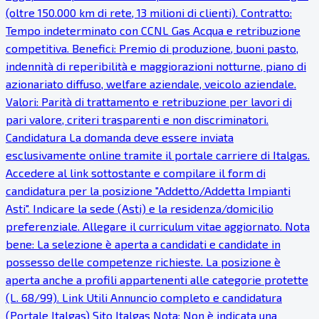
(oltre 150.000 km di rete, 13 milioni di clienti). Contratto:
Tempo indeterminato con CCNL Gas Acqua e retribuzione
competitiva. Benefici: Premio di produzione, buoni pasto,
indennità di reperibilità e maggiorazioni notturne, piano di
azionariato diffuso, welfare aziendale, veicolo aziendale.
Valori: Parità di trattamento e retribuzione per lavori di
pari valore, criteri trasparenti e non discriminatori.
Candidatura La domanda deve essere inviata
esclusivamente online tramite il portale carriere di Italgas.
Accedere al link sottostante e compilare il form di
candidatura per la posizione "Addetto/Addetta Impianti
Asti". Indicare la sede (Asti) e la residenza/domicilio
preferenziale. Allegare il curriculum vitae aggiornato. Nota
bene: La selezione è aperta a candidati e candidate in
possesso delle competenze richieste. La posizione è
aperta anche a profili appartenenti alle categorie protette
(L. 68/99). Link Utili Annuncio completo e candidatura
(Portale Italgas) Sito Italgas Nota: Non è indicata una