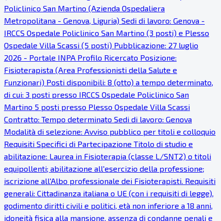
Policlinico San Martino (Azienda Ospedaliera
Metropolitana - Genova, Liguria) Sedi di lavoro: Genova -
IRCCS Ospedale Policlinico San Martino (3 posti) e Plesso
Ospedale Villa Scassi (5 posti) Pubblicazione: 27 luglio
2026 - Portale INPA Profilo Ricercato Posizione:
Fisioterapista (Area Professionisti della Salute e
Funzionari) Posti disponibili: 8 (otto) a tempo determinato,
di cui: 3 posti presso IRCCS Ospedale Policlinico San
Martino 5 posti presso Plesso Ospedale Villa Scassi
Contratto: Tempo determinato Sedi di lavoro: Genova
Modalità di selezione: Avviso pubblico per titoli e colloquio
Requisiti Specifici di Partecipazione Titolo di studio e
abilitazione: Laurea in Fisioterapia (classe L/SNT2) o titoli
equipollenti; abilitazione all'esercizio della professione;
iscrizione all'Albo professionale dei Fisioterapisti. Requisiti
generali: Cittadinanza italiana o UE (con i requisiti di legge),
godimento diritti civili e politici, età non inferiore a 18 anni,
idoneità fisica alla mansione, assenza di condanne penali e