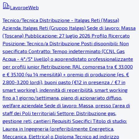
LavoroeWeb
Tecnico/Tecnica Distribuzione - Italgas Reti (Massa)
Azienda: Italgas Reti (Gruppo Italgas) Sede di lavoro: Massa
(Toscana) Pubblicazione: 27 luglio 2026 Profilo Ricercato
Posizione: Tecnico/a Distribuzione Posti disponibili: Non
specificato Contratto: Tempo indeterminato (CCNL Gas
Acqua - 4°/5° livello) o apprendistato professionalizzante
per profili junior Retribuzione: RAL compresa tra € 33.000
e € 35.100 (su 14 mensilità) + premio di produzione (es. €
2.800-3.200 lordi), buoni pasto (€12 in presenza / €7 in
smart working), indennità di reperibilità, smart working
fino a 1 giorno/settimana, piano di azionariato diffuso,
welfare aziendale Sede di lavoro: Massa, presso l'area di
staff dei Poli territoriali Settore: Distribuzione gas,
gestione reti, cantieri Requisiti Specifici Titolo di studio:
Laurea in Ingegneria (preferibilmente Energetica,
Meccanica, Elettrica) o Diploma Tecnico ad indirizzo