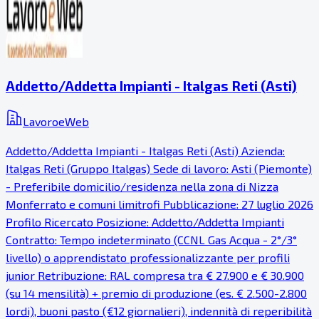
Addetto/Addetta Impianti - Italgas Reti (Asti)
LavoroeWeb
Addetto/Addetta Impianti - Italgas Reti (Asti) Azienda:
Italgas Reti (Gruppo Italgas) Sede di lavoro: Asti (Piemonte)
- Preferibile domicilio/residenza nella zona di Nizza
Monferrato e comuni limitrofi Pubblicazione: 27 luglio 2026
Profilo Ricercato Posizione: Addetto/Addetta Impianti
Contratto: Tempo indeterminato (CCNL Gas Acqua - 2°/3°
livello) o apprendistato professionalizzante per profili
junior Retribuzione: RAL compresa tra € 27.900 e € 30.900
(su 14 mensilità) + premio di produzione (es. € 2.500-2.800
lordi), buoni pasto (€12 giornalieri), indennità di reperibilità