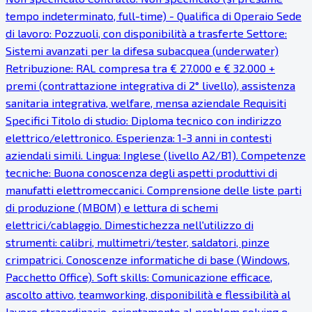
tempo indeterminato, full-time) - Qualifica di Operaio Sede
di lavoro: Pozzuoli, con disponibilità a trasferte Settore:
Sistemi avanzati per la difesa subacquea (underwater)
Retribuzione: RAL compresa tra € 27.000 e € 32.000 +
premi (contrattazione integrativa di 2° livello), assistenza
sanitaria integrativa, welfare, mensa aziendale Requisiti
Specifici Titolo di studio: Diploma tecnico con indirizzo
elettrico/elettronico. Esperienza: 1-3 anni in contesti
aziendali simili. Lingua: Inglese (livello A2/B1). Competenze
tecniche: Buona conoscenza degli aspetti produttivi di
manufatti elettromeccanici. Comprensione delle liste parti
di produzione (MBOM) e lettura di schemi
elettrici/cablaggio. Dimestichezza nell'utilizzo di
strumenti: calibri, multimetri/tester, saldatori, pinze
crimpatrici. Conoscenze informatiche di base (Windows,
Pacchetto Office). Soft skills: Comunicazione efficace,
ascolto attivo, teamworking, disponibilità e flessibilità al
lavoro straordinario, orientamento al problem solving e