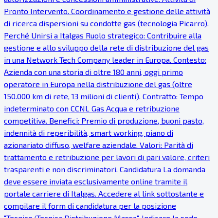
Pronto Intervento. Coordinamento e gestione delle attività
di ricerca dispersioni su condotte gas (tecnologia Picarro).
Perché Unirsi a Italgas Ruolo strategico: Contribuire alla
gestione e allo sviluppo della rete di distribuzione del gas
in una Network Tech Company leader in Europa. Contesto:
Azienda con una storia di oltre 180 anni, oggi primo
operatore in Europa nella distribuzione del gas (oltre
150.000 km di rete, 13 milioni di clienti). Contratto: Tempo
indeterminato con CCNL Gas Acqua e retribuzione
competitiva. Benefici: Premio di produzione, buoni pasto,
indennità di reperibilità, smart working, piano di
azionariato diffuso, welfare aziendale. Valori: Parità di
trattamento e retribuzione per lavori di pari valore, criteri
trasparenti e non discriminatori. Candidatura La domanda
deve essere inviata esclusivamente online tramite il
portale carriere di Italgas. Accedere al link sottostante e
compilare il form di candidatura per la posizione
"Tecnico/Tecnica Distribuzione Massa". Indicare la sede