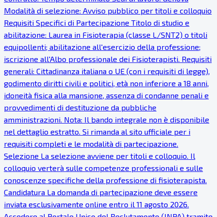
Modalità di selezione: Avviso pubblico per titoli e colloquio
Requisiti Specifici di Partecipazione Titolo di studio e
abilitazione: Laurea in Fisioterapia (classe L/SNT2) o titoli
equipollenti; abilitazione all'esercizio della professione;
iscrizione all'Albo professionale dei Fisioterapisti. Requisiti
generali: Cittadinanza italiana o UE (con i requisiti di legge),
godimento diritti civili e politici, età non inferiore a 18 anni,
idoneità fisica alla mansione, assenza di condanne penali e
provvedimenti di destituzione da pubbliche
amministrazioni. Nota: Il bando integrale non è disponibile
nel dettaglio estratto. Si rimanda al sito ufficiale per i
requisiti completi e le modalità di partecipazione.
Selezione La selezione avviene per titoli e colloquio. Il
colloquio verterà sulle competenze professionali e sulle
conoscenze specifiche della professione di fisioterapista.
Candidatura La domanda di partecipazione deve essere
inviata esclusivamente online entro il 11 agosto 2026.
Accedere al Portale Unico del Reclutamento (INPA) tramite