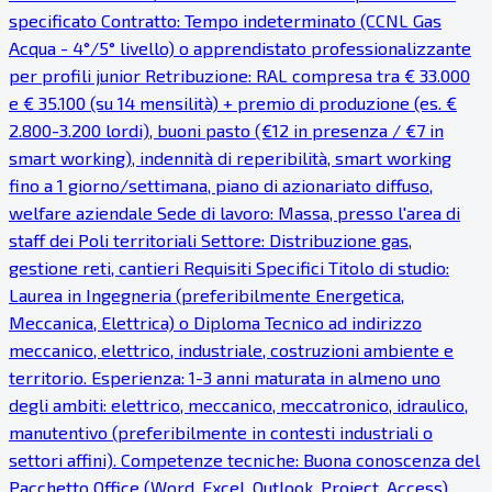
specificato Contratto: Tempo indeterminato (CCNL Gas
Acqua - 4°/5° livello) o apprendistato professionalizzante
per profili junior Retribuzione: RAL compresa tra € 33.000
e € 35.100 (su 14 mensilità) + premio di produzione (es. €
2.800-3.200 lordi), buoni pasto (€12 in presenza / €7 in
smart working), indennità di reperibilità, smart working
fino a 1 giorno/settimana, piano di azionariato diffuso,
welfare aziendale Sede di lavoro: Massa, presso l'area di
staff dei Poli territoriali Settore: Distribuzione gas,
gestione reti, cantieri Requisiti Specifici Titolo di studio:
Laurea in Ingegneria (preferibilmente Energetica,
Meccanica, Elettrica) o Diploma Tecnico ad indirizzo
meccanico, elettrico, industriale, costruzioni ambiente e
territorio. Esperienza: 1-3 anni maturata in almeno uno
degli ambiti: elettrico, meccanico, meccatronico, idraulico,
manutentivo (preferibilmente in contesti industriali o
settori affini). Competenze tecniche: Buona conoscenza del
Pacchetto Office (Word, Excel, Outlook, Project, Access).