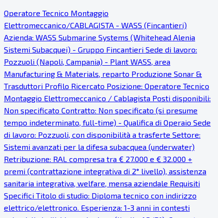
Operatore Tecnico Montaggio
Elettromeccanico/CABLAGISTA - WASS (Fincantieri)
Azienda: WASS Submarine Systems (Whitehead Alenia
Sistemi Subacquei) - Gruppo Fincantieri Sede di lavoro:
Pozzuoli (Napoli, Campania) - Plant WASS, area
Manufacturing & Materials, reparto Produzione Sonar &
Trasduttori Profilo Ricercato Posizione: Operatore Tecnico
Montaggio Elettromeccanico / Cablagista Posti disponibili:
Non specificato Contratto: Non specificato (si presume
tempo indeterminato, full-time) - Qualifica di Operaio Sede
di lavoro: Pozzuoli, con disponibilità a trasferte Settore:
Sistemi avanzati per la difesa subacquea (underwater)
Retribuzione: RAL compresa tra € 27.000 e € 32.000 +
premi (contrattazione integrativa di 2° livello), assistenza
sanitaria integrativa, welfare, mensa aziendale Requisiti
Specifici Titolo di studio: Diploma tecnico con indirizzo
elettrico/elettronico. Esperienza: 1-3 anni in contesti