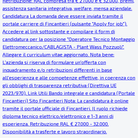
Retribuzione: RAL compresa tra € 27.000 e € 32.000, premi,
assistenza sanitaria integrativa, welfare, mensa aziendale.
Candidatura La domanda deve essere inviata tramite il
portale carriere di Fincantieri (pulsante "Apply for job").
Accedere al link sottostante e compilare il form di
candidatura per la posizione "Operatore Tecnico Montaggio
Elettromeccanico/CABLAGISTA - Plant Wass Pozzuoli".
Allegare il curriculum vitae aggiornato. Nota bene:
L'azienda si riserva di formulare un'offerta con
inquadramento e/o retribuzioni differenti in base
all'esperienza e alle competenze effettive, in coerenza con
gli obblighi di trasparenza retributiva (Direttiva UE
2023/970). Link Utili Bando integrale e candidatura (Portale
Fincantieri) Sito Fincantieri Nota: La candidatura è online
tramite il portale ufficiale di Fincantieri. Il ruolo richiede
diploma tecnico elettrico/elettronico e 1-3 anni di
esperienza. Retribuzione RAL € 27.000 - 32.000.
Disponibilità a trasferte e lavoro straordinario.