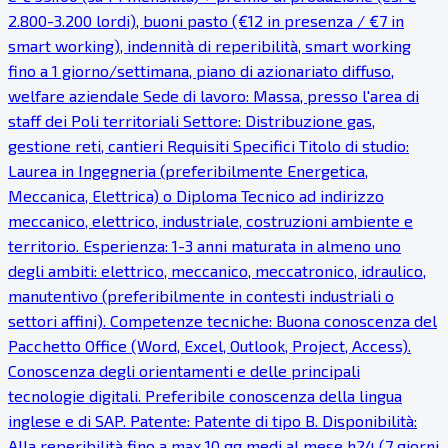
2.800-3.200 lordi), buoni pasto (€12 in presenza / €7 in
smart working), indennità di reperibilità, smart working
fino a 1 giorno/settimana, piano di azionariato diffuso,
welfare aziendale Sede di lavoro: Massa, presso l'area di
staff dei Poli territoriali Settore: Distribuzione gas,
gestione reti, cantieri Requisiti Specifici Titolo di studio:
Laurea in Ingegneria (preferibilmente Energetica,
Meccanica, Elettrica) o Diploma Tecnico ad indirizzo
meccanico, elettrico, industriale, costruzioni ambiente e
territorio. Esperienza: 1-3 anni maturata in almeno uno
degli ambiti: elettrico, meccanico, meccatronico, idraulico,
manutentivo (preferibilmente in contesti industriali o
settori affini). Competenze tecniche: Buona conoscenza del
Pacchetto Office (Word, Excel, Outlook, Project, Access).
Conoscenza degli orientamenti e delle principali
tecnologie digitali. Preferibile conoscenza della lingua
inglese e di SAP. Patente: Patente di tipo B. Disponibilità:
Alla reperibilità fino a max 10 gg medi al mese h24 (7 giorni