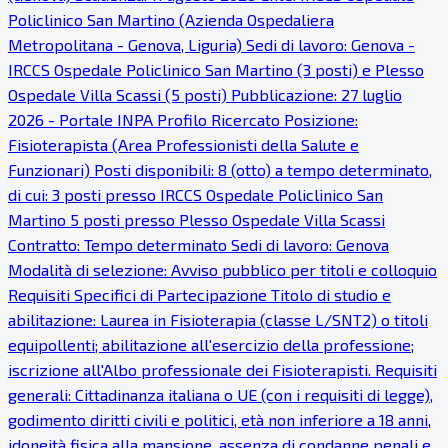
Policlinico San Martino (Azienda Ospedaliera
Metropolitana - Genova, Liguria) Sedi di lavoro: Genova -
IRCCS Ospedale Policlinico San Martino (3 posti) e Plesso
Ospedale Villa Scassi (5 posti) Pubblicazione: 27 luglio
2026 - Portale INPA Profilo Ricercato Posizione:
Fisioterapista (Area Professionisti della Salute e
Funzionari) Posti disponibili: 8 (otto) a tempo determinato,
di cui: 3 posti presso IRCCS Ospedale Policlinico San
Martino 5 posti presso Plesso Ospedale Villa Scassi
Contratto: Tempo determinato Sedi di lavoro: Genova
Modalità di selezione: Avviso pubblico per titoli e colloquio
Requisiti Specifici di Partecipazione Titolo di studio e
abilitazione: Laurea in Fisioterapia (classe L/SNT2) o titoli
equipollenti; abilitazione all'esercizio della professione;
iscrizione all'Albo professionale dei Fisioterapisti. Requisiti
generali: Cittadinanza italiana o UE (con i requisiti di legge),
godimento diritti civili e politici, età non inferiore a 18 anni,
idoneità fisica alla mansione, assenza di condanne penali e