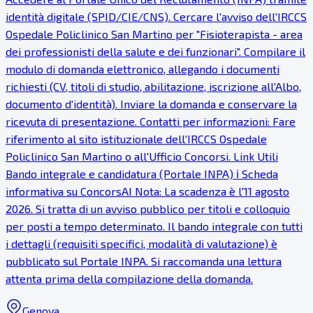
identità digitale (SPID/CIE/CNS). Cercare l'avviso dell'IRCCS
Ospedale Policlinico San Martino per "Fisioterapista - area
dei professionisti della salute e dei funzionari". Compilare il
modulo di domanda elettronico, allegando i documenti
richiesti (CV, titoli di studio, abilitazione, iscrizione all'Albo,
documento d'identità). Inviare la domanda e conservare la
ricevuta di presentazione. Contatti per informazioni: Fare
riferimento al sito istituzionale dell'IRCCS Ospedale
Policlinico San Martino o all'Ufficio Concorsi. Link Utili
Bando integrale e candidatura (Portale INPA) ℹ Scheda
informativa su ConcorsAI Nota: La scadenza è l'11 agosto
2026. Si tratta di un avviso pubblico per titoli e colloquio
per posti a tempo determinato. Il bando integrale con tutti
i dettagli (requisiti specifici, modalità di valutazione) è
pubblicato sul Portale INPA. Si raccomanda una lettura
attenta prima della compilazione della domanda.
Genova