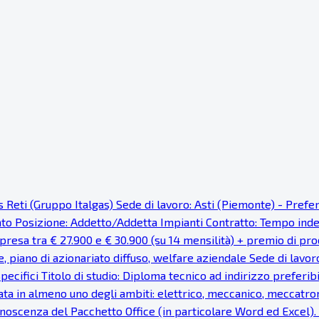
as Reti (Gruppo Italgas) Sede di lavoro: Asti (Piemonte) - Pref
cato Posizione: Addetto/Addetta Impianti Contratto: Tempo ind
resa tra € 27.900 e € 30.900 (su 14 mensilità) + premio di prod
e, piano di azionariato diffuso, welfare aziendale Sede di lavor
pecifici Titolo di studio: Diploma tecnico ad indirizzo preferi
ata in almeno uno degli ambiti: elettrico, meccanico, meccatron
noscenza del Pacchetto Office (in particolare Word ed Excel). Fa