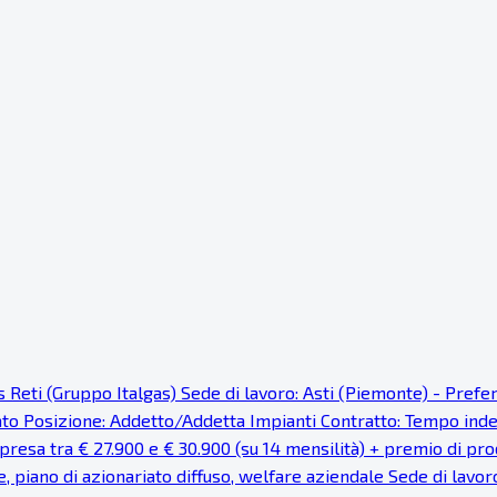
as Reti (Gruppo Italgas) Sede di lavoro: Asti (Piemonte) - Pref
cato Posizione: Addetto/Addetta Impianti Contratto: Tempo ind
resa tra € 27.900 e € 30.900 (su 14 mensilità) + premio di prod
e, piano di azionariato diffuso, welfare aziendale Sede di lavor