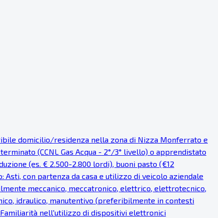
eribile domicilio/residenza nella zona di Nizza Monferrato e
eterminato (CCNL Gas Acqua - 2°/3° livello) o apprendistato
uzione (es. € 2.500-2.800 lordi), buoni pasto (€12
o: Asti, con partenza da casa e utilizzo di veicolo aziendale
bilmente meccanico, meccatronico, elettrico, elettrotecnico,
ico, idraulico, manutentivo (preferibilmente in contesti
miliarità nell'utilizzo di dispositivi elettronici