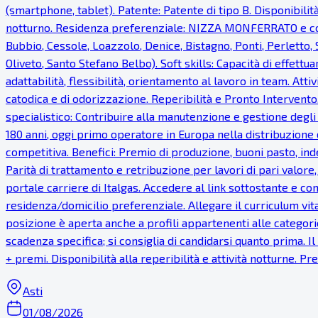
(smartphone, tablet). Patente: Patente di tipo B. Disponibilità
notturno. Residenza preferenziale: NIZZA MONFERRATO e com
Bubbio, Cessole, Loazzolo, Denice, Bistagno, Ponti, Perletto
Oliveto, Santo Stefano Belbo). Soft skills: Capacità di effettua
adattabilità, flessibilità, orientamento al lavoro in team. Atti
catodica e di odorizzazione. Reperibilità e Pronto Intervento.
specialistico: Contribuire alla manutenzione e gestione degli
180 anni, oggi primo operatore in Europa nella distribuzione 
competitiva. Benefici: Premio di produzione, buoni pasto, inde
Parità di trattamento e retribuzione per lavori di pari valor
portale carriere di Italgas. Accedere al link sottostante e com
residenza/domicilio preferenziale. Allegare il curriculum vi
posizione è aperta anche a profili appartenenti alle categorie
scadenza specifica; si consiglia di candidarsi quanto prima. 
+ premi. Disponibilità alla reperibilità e attività notturne. 
Asti
01/08/2026