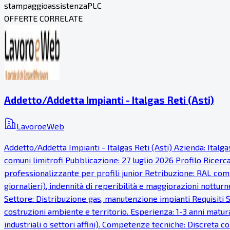
stampaggio
assistenza
PLC
OFFERTE CORRELATE
Addetto/Addetta Impianti - Italgas Reti (Asti)
LavoroeWeb
Addetto/Addetta Impianti - Italgas Reti (Asti) Azienda: Italg
comuni limitrofi Pubblicazione: 27 luglio 2026 Profilo Ricer
professionalizzante per profili junior Retribuzione: RAL comp
giornalieri), indennità di reperibilità e maggiorazioni notturn
Settore: Distribuzione gas, manutenzione impianti Requisiti S
costruzioni ambiente e territorio. Esperienza: 1-3 anni matur
industriali o settori affini). Competenze tecniche: Discreta co