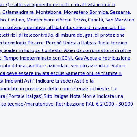
u 7) e allo svolgimento periodico di attività in orario
ea, Calamandrana, Montabone, Monastero Bormida, Sessame,
bo, Castino, Montechiaro d'Acqui, Terzo, Canelli, San Marzano
em solving operativo, affidabilità, senso di responsabilità,
lettrici, di telecontrollo, di misura del gas, di protezione
on tecnologia Picarro. Perché Unirsi a Italgas Ruolo tecnico
 leader in Europa. Contesto: Azienda con una storia di oltre
ratto: Tempo indeterminato con CCNL Gas Acqua e retribuzione
iato diffuso, welfare aziendale, veicolo aziendale. Valori:
anda deve essere inviata esclusivamente online tramite il
Impianti Asti". Indicare la sede (Asti) e la
 candidate in possesso delle competenze richieste. La
a (Portale Italgas) Sito Italgas Nota: Non è indicata una
mbito tecnico/manutentivo. Retribuzione RAL € 27.900 - 30.900