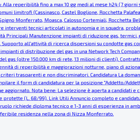
: Alla reperibilità fino a max 10 gg medi al mese h24 (7 giorni s
uni limitrofi (Cassinasco, Castel Boglione, Rocchetta Palaf
, Spigno Monferrato, Moasca, Calosso Cortemiali, Rocchetta Bel
re interventi tecnici articolati in autonomia e in squadra, probl
vità Principali Manutenzione impianti di riduzione gas, termici, e
 Supporto all'attività di ricerca dispersioni su condotte gas c
 impianti di distribuzione del gas in una Network Tech Company
del gas (oltre 150.000 km di rete, 13 milioni di clienti). Cont
nnità di reperibilità e maggiorazioni notturne, piano di azionar
e, criteri trasparenti e non discriminatori. Candidatura La dom
pilare il form di candidatura per la posizione "Addetto/Addetta 
tae aggiornato. Nota bene: La selezione è aperta a candidati e
 protette (L. 68/99). Link Utili Annuncio completo e candidatur
Il ruolo richiede diploma tecnico e 1-3 anni di esperienza in a
Preferibile residenza nella zona di Nizza Monferrato.