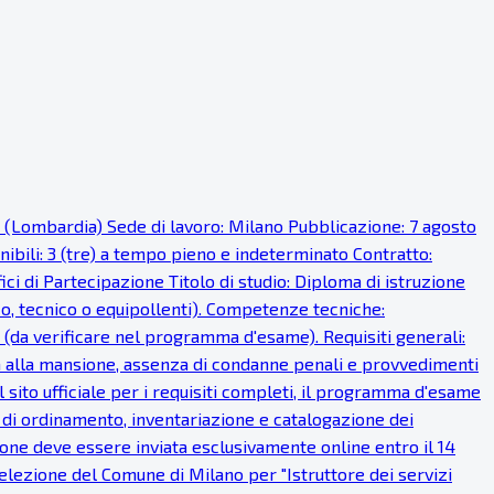
o (Lombardia) Sede di lavoro: Milano Pubblicazione: 7 agosto
onibili: 3 (tre) a tempo pieno e indeterminato Contratto:
i di Partecipazione Titolo di studio: Diploma di istruzione
ico, tecnico o equipollenti). Competenze tecniche:
 (da verificare nel programma d'esame). Requisiti generali:
fisica alla mansione, assenza di condanne penali e provvedimenti
 sito ufficiale per i requisiti completi, il programma d'esame
à di ordinamento, inventariazione e catalogazione dei
one deve essere inviata esclusivamente online entro il 14
lezione del Comune di Milano per "Istruttore dei servizi