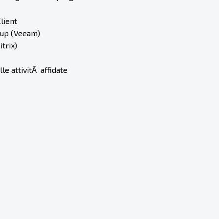
lient
ckup (Veeam)
trix)
le attivitÃ affidate