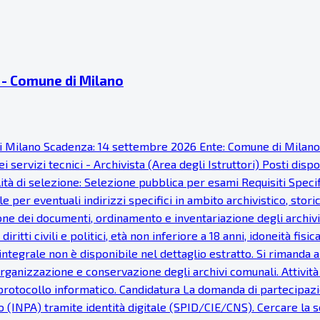
ti - Comune di Milano
ne di Milano Scadenza: 14 settembre 2026 Ente: Comune di Milan
 servizi tecnici - Archivista (Area degli Istruttori) Posti disp
à di selezione: Selezione pubblica per esami Requisiti Specific
 per eventuali indirizzi specifici in ambito archivistico, stor
one dei documenti, ordinamento e inventariazione degli archivi
 diritti civili e politici, età non inferiore a 18 anni, idoneità 
ntegrale non è disponibile nel dettaglio estratto. Si rimanda al
 organizzazione e conservazione degli archivi comunali. Attivit
protocollo informatico. Candidatura La domanda di partecipazi
INPA) tramite identità digitale (SPID/CIE/CNS). Cercare la se