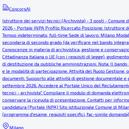
ConcorsAI
Istruttore dei servizi tecnici (Archivista) - 3 posti - Comu
2026 - Portale INPA Profilo Ricercato Posizione: Istruttore dei
Tempo indeterminato, full-time Sede di lavoro: Milano Modalit
secondaria di secondo grado (da verificare nel bando integrale
Conoscenze in materia di archivistica, gestione e conservazi
Cittadinanza italiana o UE (con i requisiti di legge), godimento
di destituzione da pubbliche amministrazioni. Nota: Il bando i
e le modalità di partecipazione. Attività del Ruolo Gestione,
documenti. Supporto alle attività di gestione documentale e 
settembre 2026. Accedere al Portale Unico del Reclutamento (
tecnici - archivista". Compilare il modulo di domanda elettroni
conservare la ricevuta di presentazione. Contatti per informaz
candidatura (Portale INPA) Sito istituzionale Comune di Milan
(programma d'esame, requisiti specifici, fac-simile domanda
Milano