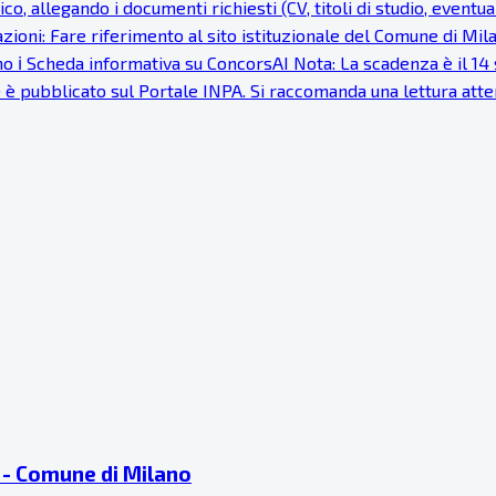
co, allegando i documenti richiesti (CV, titoli di studio, eventu
ioni: Fare riferimento al sito istituzionale del Comune di Milan
o ℹ Scheda informativa su ConcorsAI Nota: La scadenza è il 14 s
) è pubblicato sul Portale INPA. Si raccomanda una lettura at
ti - Comune di Milano