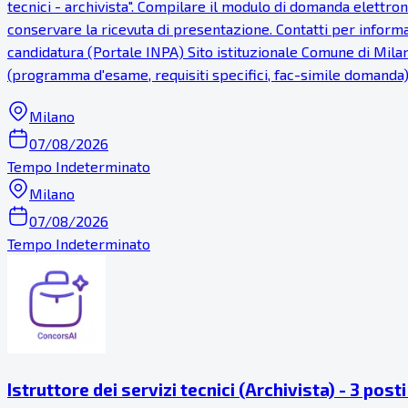
tecnici - archivista". Compilare il modulo di domanda elettroni
conservare la ricevuta di presentazione. Contatti per informaz
candidatura (Portale INPA) Sito istituzionale Comune di Milan
(programma d'esame, requisiti specifici, fac-simile domanda
Milano
07/08/2026
Tempo Indeterminato
Milano
07/08/2026
Tempo Indeterminato
Istruttore dei servizi tecnici (Archivista) - 3 pos