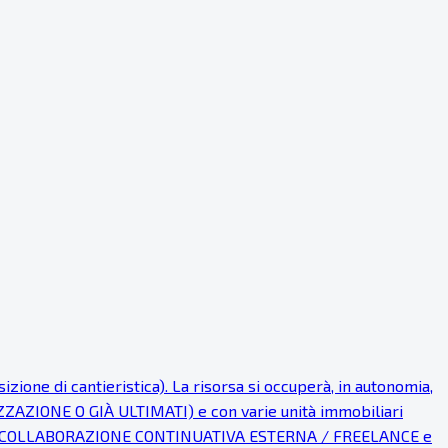
e di cantieristica). La risorsa si occuperà, in autonomia,
ZZAZIONE O GIÀ ULTIMATI) e con varie unità immobiliari
are una COLLABORAZIONE CONTINUATIVA ESTERNA / FREELANCE e