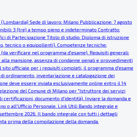
o (Lombardia) Sede di lavoro: Milano Pubblicazione: 7 agosto
onibili: 3 (tre) a tempo pieno e indeterminato Contratto:
i di Partecipazione Titolo di studio: Diploma di istruzione
ico, tecnico o equipollenti). Competenze tecniche:
 (da verificare nel programma d'esame). Requisiti generali:
fisica alla mansione, assenza di condanne penali e provvedimenti
 sito ufficiale per i requisiti completi, il programma d'esame
à di ordinamento, inventariazione e catalogazione dei
one deve essere inviata esclusivamente online entro il 14
lezione del Comune di Milano per "Istruttore dei servizi
ali certificazioni, documento d'identità). Inviare la domanda e
o o all'Ufficio Personale. Link Utili Bando integrale e
ettembre 2026. Il bando integrale con tutti i dettagli
tenta prima della compilazione della domanda.