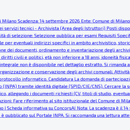
ne di Milano Scadenza: 14 settembre 2026 Ente: Comune di Milan
 servizi tecnici - Archivista (Area degli Istruttori) Posti disp
à di selezione: Selezione pubblica per esami Requisiti Specific
 per eventuali indirizzi specifici in ambito archivistico, stor
one dei documenti, ordinamento e inventariazione degli archivi
 diritti civili e politici, età non inferiore a 18 anni, idoneità 
ntegrale non è disponibile nel dettaglio estratto. Si rimanda al
 organizzazione e conservazione degli archivi comunali. Attivit
protocollo informatico. Candidatura La domanda di partecipazi
INPA) tramite identità digitale (SPID/CIE/CNS). Cercare la se
co, allegando i documenti richiesti (CV, titoli di studio, eventu
ioni: Fare riferimento al sito istituzionale del Comune di Milan
o ℹ Scheda informativa su ConcorsAI Nota: La scadenza è il 14 s
) è pubblicato sul Portale INPA. Si raccomanda una lettura at