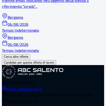
tramite email indicando nell'oggetto della stessa il
riferimento "lvrwb". .
Bergamo
06/08/2026
Tempo Indeterminato
Bergamo
06/08/2026
Tempo Indeterminato
Cerca altre offerte
Candidati per questa offerta di lavoro
ABC SALENTO S.R.L.
https://abcsalento.it
Galatina(LE), Vico del carmine 19 - CAP 73013, Italia
info@abcsalento.it