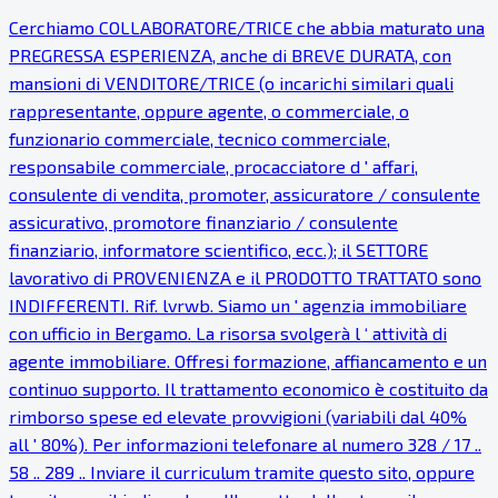
Cerchiamo COLLABORATORE/TRICE che abbia maturato una
PREGRESSA ESPERIENZA, anche di BREVE DURATA, con
mansioni di VENDITORE/TRICE (o incarichi similari quali
rappresentante, oppure agente, o commerciale, o
funzionario commerciale, tecnico commerciale,
responsabile commerciale, procacciatore d ' affari,
consulente di vendita, promoter, assicuratore / consulente
assicurativo, promotore finanziario / consulente
finanziario, informatore scientifico, ecc.); il SETTORE
lavorativo di PROVENIENZA e il PRODOTTO TRATTATO sono
INDIFFERENTI. Rif. lvrwb. Siamo un ' agenzia immobiliare
con ufficio in Bergamo. La risorsa svolgerà l ‘ attività di
agente immobiliare. Offresi formazione, affiancamento e un
continuo supporto. Il trattamento economico è costituito da
rimborso spese ed elevate provvigioni (variabili dal 40%
all ' 80%). Per informazioni telefonare al numero 328 / 17 ..
58 .. 289 .. Inviare il curriculum tramite questo sito, oppure