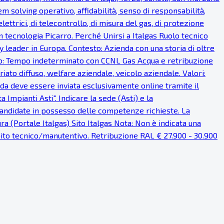
em solving operativo, affidabilità, senso di responsabilità,
lettrici, di telecontrollo, di misura del gas, di protezione
on tecnologia Picarro. Perché Unirsi a Italgas Ruolo tecnico
 leader in Europa. Contesto: Azienda con una storia di oltre
ratto: Tempo indeterminato con CCNL Gas Acqua e retribuzione
iato diffuso, welfare aziendale, veicolo aziendale. Valori:
anda deve essere inviata esclusivamente online tramite il
Impianti Asti". Indicare la sede (Asti) e la
 candidate in possesso delle competenze richieste. La
a (Portale Italgas) Sito Italgas Nota: Non è indicata una
mbito tecnico/manutentivo. Retribuzione RAL € 27.900 - 30.900