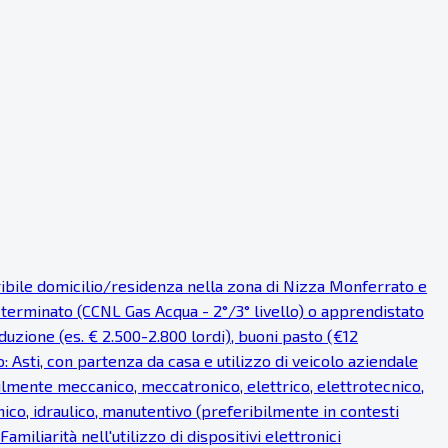
eribile domicilio/residenza nella zona di Nizza Monferrato e
eterminato (CCNL Gas Acqua - 2°/3° livello) o apprendistato
uzione (es. € 2.500-2.800 lordi), buoni pasto (€12
o: Asti, con partenza da casa e utilizzo di veicolo aziendale
bilmente meccanico, meccatronico, elettrico, elettrotecnico,
ico, idraulico, manutentivo (preferibilmente in contesti
miliarità nell'utilizzo di dispositivi elettronici