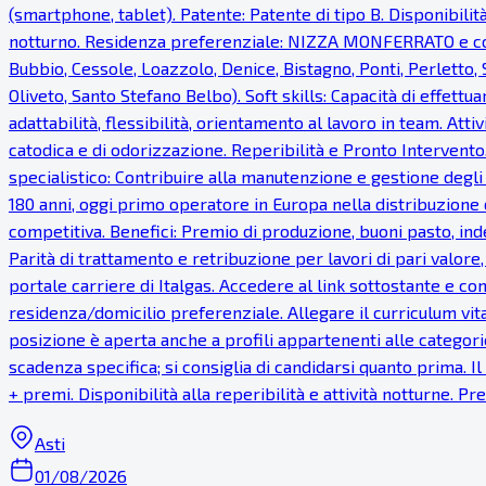
(smartphone, tablet). Patente: Patente di tipo B. Disponibilità
notturno. Residenza preferenziale: NIZZA MONFERRATO e com
Bubbio, Cessole, Loazzolo, Denice, Bistagno, Ponti, Perletto
Oliveto, Santo Stefano Belbo). Soft skills: Capacità di effettua
adattabilità, flessibilità, orientamento al lavoro in team. Atti
catodica e di odorizzazione. Reperibilità e Pronto Intervento.
specialistico: Contribuire alla manutenzione e gestione degli
180 anni, oggi primo operatore in Europa nella distribuzione 
competitiva. Benefici: Premio di produzione, buoni pasto, inde
Parità di trattamento e retribuzione per lavori di pari valor
portale carriere di Italgas. Accedere al link sottostante e com
residenza/domicilio preferenziale. Allegare il curriculum vi
posizione è aperta anche a profili appartenenti alle categorie
scadenza specifica; si consiglia di candidarsi quanto prima. 
+ premi. Disponibilità alla reperibilità e attività notturne. 
Asti
01/08/2026