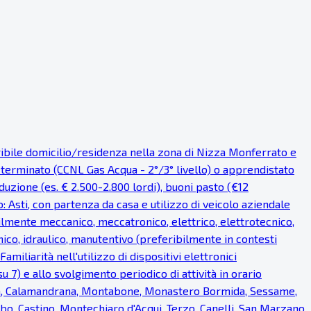
eribile domicilio/residenza nella zona di Nizza Monferrato e
eterminato (CCNL Gas Acqua - 2°/3° livello) o apprendistato
uzione (es. € 2.500-2.800 lordi), buoni pasto (€12
o: Asti, con partenza da casa e utilizzo di veicolo aziendale
bilmente meccanico, meccatronico, elettrico, elettrotecnico,
ico, idraulico, manutentivo (preferibilmente in contesti
miliarità nell'utilizzo di dispositivi elettronici
u 7) e allo svolgimento periodico di attività in orario
ea, Calamandrana, Montabone, Monastero Bormida, Sessame,
bo, Castino, Montechiaro d'Acqui, Terzo, Canelli, San Marzano