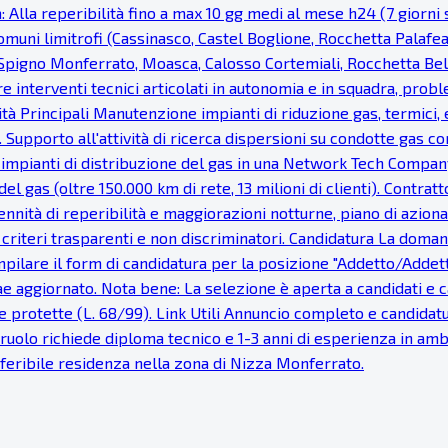
: Alla reperibilità fino a max 10 gg medi al mese h24 (7 giorni s
uni limitrofi (Cassinasco, Castel Boglione, Rocchetta Palaf
, Spigno Monferrato, Moasca, Calosso Cortemiali, Rocchetta Bel
re interventi tecnici articolati in autonomia e in squadra, probl
vità Principali Manutenzione impianti di riduzione gas, termici, e
 Supporto all'attività di ricerca dispersioni su condotte gas c
 impianti di distribuzione del gas in una Network Tech Company
del gas (oltre 150.000 km di rete, 13 milioni di clienti). Cont
nnità di reperibilità e maggiorazioni notturne, piano di azionar
e, criteri trasparenti e non discriminatori. Candidatura La dom
pilare il form di candidatura per la posizione "Addetto/Addetta 
tae aggiornato. Nota bene: La selezione è aperta a candidati e
 protette (L. 68/99). Link Utili Annuncio completo e candidatur
Il ruolo richiede diploma tecnico e 1-3 anni di esperienza in a
Preferibile residenza nella zona di Nizza Monferrato.