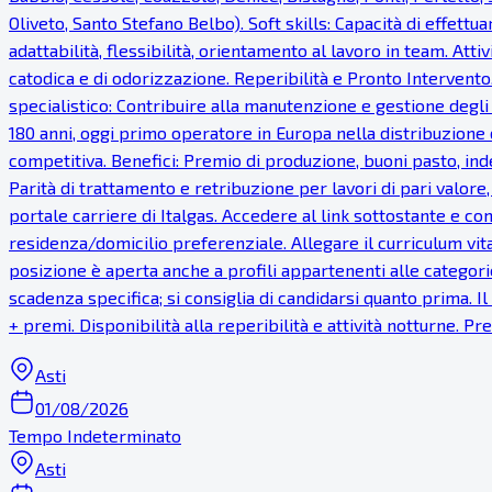
Oliveto, Santo Stefano Belbo). Soft skills: Capacità di effettua
adattabilità, flessibilità, orientamento al lavoro in team. Atti
catodica e di odorizzazione. Reperibilità e Pronto Intervento.
specialistico: Contribuire alla manutenzione e gestione degli
180 anni, oggi primo operatore in Europa nella distribuzione 
competitiva. Benefici: Premio di produzione, buoni pasto, inde
Parità di trattamento e retribuzione per lavori di pari valor
portale carriere di Italgas. Accedere al link sottostante e com
residenza/domicilio preferenziale. Allegare il curriculum vi
posizione è aperta anche a profili appartenenti alle categorie
scadenza specifica; si consiglia di candidarsi quanto prima. 
+ premi. Disponibilità alla reperibilità e attività notturne. 
Asti
01/08/2026
Tempo Indeterminato
Asti