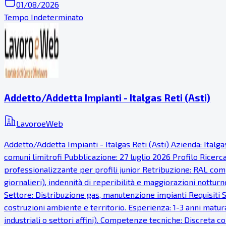
01/08/2026
Tempo Indeterminato
Addetto/Addetta Impianti - Italgas Reti (Asti)
LavoroeWeb
Addetto/Addetta Impianti - Italgas Reti (Asti) Azienda: Italg
comuni limitrofi Pubblicazione: 27 luglio 2026 Profilo Ricer
professionalizzante per profili junior Retribuzione: RAL comp
giornalieri), indennità di reperibilità e maggiorazioni notturn
Settore: Distribuzione gas, manutenzione impianti Requisiti S
costruzioni ambiente e territorio. Esperienza: 1-3 anni matur
industriali o settori affini). Competenze tecniche: Discreta co