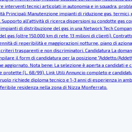
re interventi tecnici articolati in autonomia e in squadra, probl
vità Principali Manutenzione impianti di riduzione gas, termici, e
 Supporto all'attività di ricerca dispersioni su condotte gas c
 impianti di distribuzione del gas in una Network Tech Company
del gas (oltre 150.000 km di rete, 13 milioni di clienti). Cont
nnità di reperibilità e maggiorazioni notturne, piano di azionar
e, criteri trasparenti e non discriminatori. Candidatura La dom
pilare il form di candidatura per la posizione "Addetto/Addetta 
tae aggiornato. Nota bene: La selezione è aperta a candidati e
 protette (L. 68/99). Link Utili Annuncio completo e candidatur
Il ruolo richiede diploma tecnico e 1-3 anni di esperienza in a
Preferibile residenza nella zona di Nizza Monferrato.