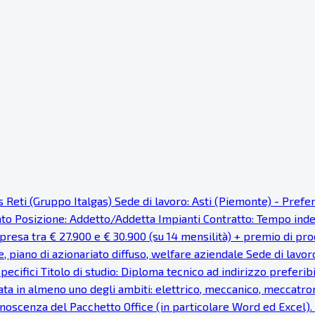
as Reti (Gruppo Italgas) Sede di lavoro: Asti (Piemonte) - Pref
cato Posizione: Addetto/Addetta Impianti Contratto: Tempo ind
resa tra € 27.900 e € 30.900 (su 14 mensilità) + premio di prod
e, piano di azionariato diffuso, welfare aziendale Sede di lavor
pecifici Titolo di studio: Diploma tecnico ad indirizzo preferi
ata in almeno uno degli ambiti: elettrico, meccanico, meccatron
noscenza del Pacchetto Office (in particolare Word ed Excel). Fa