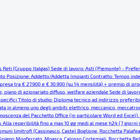
as Reti (Gruppo Italgas) Sede di lavoro: Asti (Piemonte) - Pref
cato Posizione: Addetto/Addetta Impianti Contratto: Tempo ind
resa tra € 27.900 e € 30.900 (su 14 mensilità) + premio di prod
e, piano di azionariato diffuso, welfare aziendale Sede di lavor
pecifici Titolo di studio: Diploma tecnico ad indirizzo preferi
ata in almeno uno degli ambiti: elettrico, meccanico, meccatron
noscenza del Pacchetto Office (in particolare Word ed Excel). Fa
: Alla reperibilità fino a max 10 gg medi al mese h24 (7 giorni s
uni limitrofi (Cassinasco, Castel Boglione, Rocchetta Palaf
, Spigno Monferrato, Moasca, Calosso Cortemiali, Rocchetta Bel