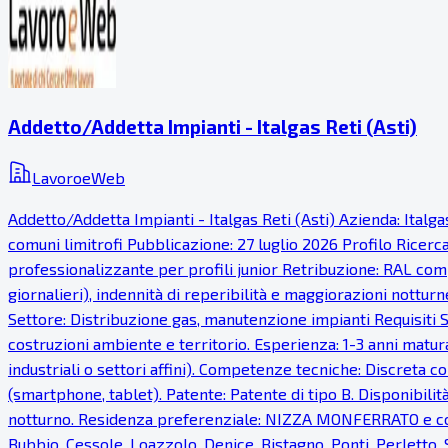
Addetto/Addetta Impianti - Italgas Reti (Asti)
LavoroeWeb
Addetto/Addetta Impianti - Italgas Reti (Asti) Azienda: Italg
comuni limitrofi Pubblicazione: 27 luglio 2026 Profilo Ricer
professionalizzante per profili junior Retribuzione: RAL comp
giornalieri), indennità di reperibilità e maggiorazioni notturn
Settore: Distribuzione gas, manutenzione impianti Requisiti S
costruzioni ambiente e territorio. Esperienza: 1-3 anni matur
industriali o settori affini). Competenze tecniche: Discreta co
(smartphone, tablet). Patente: Patente di tipo B. Disponibilità
notturno. Residenza preferenziale: NIZZA MONFERRATO e com
Bubbio, Cessole, Loazzolo, Denice, Bistagno, Ponti, Perletto