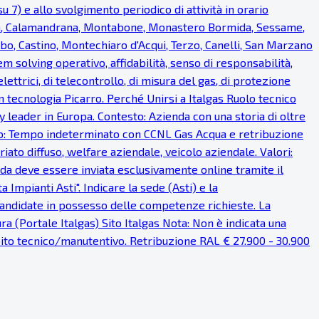
u 7) e allo svolgimento periodico di attività in orario
ea, Calamandrana, Montabone, Monastero Bormida, Sessame,
bo, Castino, Montechiaro d'Acqui, Terzo, Canelli, San Marzano
em solving operativo, affidabilità, senso di responsabilità,
lettrici, di telecontrollo, di misura del gas, di protezione
on tecnologia Picarro. Perché Unirsi a Italgas Ruolo tecnico
 leader in Europa. Contesto: Azienda con una storia di oltre
ratto: Tempo indeterminato con CCNL Gas Acqua e retribuzione
iato diffuso, welfare aziendale, veicolo aziendale. Valori:
anda deve essere inviata esclusivamente online tramite il
Impianti Asti". Indicare la sede (Asti) e la
 candidate in possesso delle competenze richieste. La
a (Portale Italgas) Sito Italgas Nota: Non è indicata una
mbito tecnico/manutentivo. Retribuzione RAL € 27.900 - 30.900