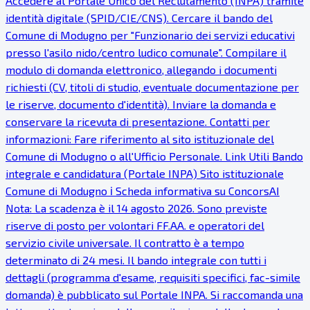
Accedere al Portale Unico del Reclutamento (INPA) tramite
identità digitale (SPID/CIE/CNS). Cercare il bando del
Comune di Modugno per "Funzionario dei servizi educativi
presso l'asilo nido/centro ludico comunale". Compilare il
modulo di domanda elettronico, allegando i documenti
richiesti (CV, titoli di studio, eventuale documentazione per
le riserve, documento d'identità). Inviare la domanda e
conservare la ricevuta di presentazione. Contatti per
informazioni: Fare riferimento al sito istituzionale del
Comune di Modugno o all'Ufficio Personale. Link Utili Bando
integrale e candidatura (Portale INPA) Sito istituzionale
Comune di Modugno ℹ Scheda informativa su ConcorsAI
Nota: La scadenza è il 14 agosto 2026. Sono previste
riserve di posto per volontari FF.AA. e operatori del
servizio civile universale. Il contratto è a tempo
determinato di 24 mesi. Il bando integrale con tutti i
dettagli (programma d'esame, requisiti specifici, fac-simile
domanda) è pubblicato sul Portale INPA. Si raccomanda una