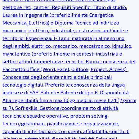
gestione reti, cantieri Requisiti Specifici Titolo di studio:
Laurea in Ingegneria (preferibilmente Energetica,
Meccanica, Elettrica) o Diploma Tecnico ad indirizzo
meccanico, elettrico, industriale, costruzioni ambiente e
territorio. Esperienza: 1-3 anni maturata in almeno uno
degli ambiti: elettrico, meccanico, meccatronico, idraulico,
manutentivo (preferibilmente in contesti industriali o
settori affini). Competenze tecniche: Buona conoscenza del
Pacchetto Office (Word, Excel, Outlook, Project, Access).
Conoscenza degli orientamenti e delle principali
tecnologie digitali. Preferibile conoscenza della lingua
inglese e di SAP. Patente: Patente di tipo B. Disponibilità:
Alla reperibilità fino a max 10 gg medi al mese h24 (7 giorni
su 7). Soft skills: Gestione/coordinamento di attività
tecniche e squadre operative, problem solving
tecnico/gestionale, pianificazione e organizzazione,
capacità di interfacciarsi con utenti, affidabilità, spirito di
iniziativa, adattabilità, flessibilità. Attività Principali