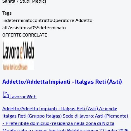
Sanità / Studi Medici
Tags
indeterminato
contratto
Operatore Addetto
all'Assistenza
OSS
determinato
OFFERTE CORRELATE
Addetto/Addetta Impianti - Italgas Reti (Asti)
LavoroeWeb
Addetto/Addetta Impianti - Italgas Reti (Asti) Azienda:
Italgas Reti (Gruppo Italgas) Sede di lavoro: Asti (Piemonte)
- Preferibile domicilio/residenza nella zona di Nizza
Monferrato e comuni limitrofi Pubblicazione: 27 luglio 2026