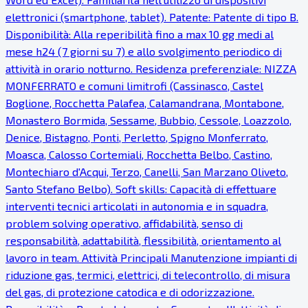
elettronici (smartphone, tablet). Patente: Patente di tipo B.
Disponibilità: Alla reperibilità fino a max 10 gg medi al
mese h24 (7 giorni su 7) e allo svolgimento periodico di
attività in orario notturno. Residenza preferenziale: NIZZA
MONFERRATO e comuni limitrofi (Cassinasco, Castel
Boglione, Rocchetta Palafea, Calamandrana, Montabone,
Monastero Bormida, Sessame, Bubbio, Cessole, Loazzolo,
Denice, Bistagno, Ponti, Perletto, Spigno Monferrato,
Moasca, Calosso Cortemiali, Rocchetta Belbo, Castino,
Montechiaro d'Acqui, Terzo, Canelli, San Marzano Oliveto,
Santo Stefano Belbo). Soft skills: Capacità di effettuare
interventi tecnici articolati in autonomia e in squadra,
problem solving operativo, affidabilità, senso di
responsabilità, adattabilità, flessibilità, orientamento al
lavoro in team. Attività Principali Manutenzione impianti di
riduzione gas, termici, elettrici, di telecontrollo, di misura
del gas, di protezione catodica e di odorizzazione.