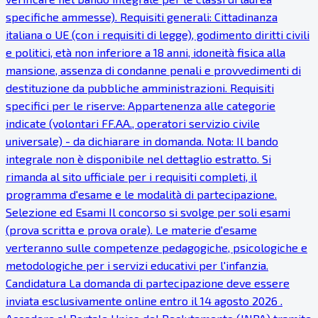
specifiche ammesse). Requisiti generali: Cittadinanza
italiana o UE (con i requisiti di legge), godimento diritti civili
e politici, età non inferiore a 18 anni, idoneità fisica alla
mansione, assenza di condanne penali e provvedimenti di
destituzione da pubbliche amministrazioni. Requisiti
specifici per le riserve: Appartenenza alle categorie
indicate (volontari FF.AA., operatori servizio civile
universale) - da dichiarare in domanda. Nota: Il bando
integrale non è disponibile nel dettaglio estratto. Si
rimanda al sito ufficiale per i requisiti completi, il
programma d'esame e le modalità di partecipazione.
Selezione ed Esami Il concorso si svolge per soli esami
(prova scritta e prova orale). Le materie d'esame
verteranno sulle competenze pedagogiche, psicologiche e
metodologiche per i servizi educativi per l'infanzia.
Candidatura La domanda di partecipazione deve essere
inviata esclusivamente online entro il 14 agosto 2026 .