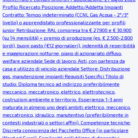
Profilo Ricercato Posizione: Addetto/Addetta Impianti
Contratto: Tempo indeterminato (CCNL Gas Acqua - 2°/3°
livello) o apprendistato professionalizzante per profili
junior Retribuzione: RAL compresa tra € 27.900 e € 30.900
(su 14 mensilità) + premio di produzione (es. € 2.500-2.800
lordi), buoni pasto (€12 giornalieri), indennità di reperibilità
e maggiorazioni notturne, piano di azionariato diffuso,
welfare aziendale Sede di lavoro: Asti, con partenza da
casa e utilizzo di veicolo aziendale Settore: Distribuzione
gas, manutenzione impianti Requisiti Specifici Titolo di
studio: Diploma tecnico ad indirizzo preferibilmente
meccanico, meccatronico, elettrico, elettrotecnico,
costruzioni ambiente e territorio. Esperienza: 1-3 anni
maturata in almeno uno degli ambiti: elettrico, meccanico,
meccatronico, idraulico, manutentivo (preferibilmente in
contesti industriali o settori affini). Competenze tecniche:
Discreta conoscenza del Pacchetto Office (in particolare
Word ed Excel). Familiarità nell'utilizzo di dispositivi