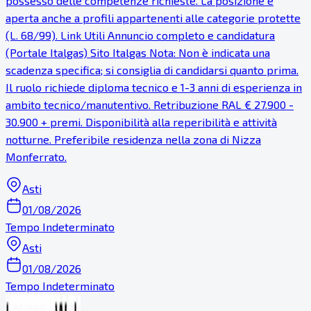
possesso delle competenze richieste. La posizione è
aperta anche a profili appartenenti alle categorie protette
(L. 68/99). Link Utili Annuncio completo e candidatura
(Portale Italgas) Sito Italgas Nota: Non è indicata una
scadenza specifica; si consiglia di candidarsi quanto prima.
Il ruolo richiede diploma tecnico e 1-3 anni di esperienza in
ambito tecnico/manutentivo. Retribuzione RAL € 27.900 -
30.900 + premi. Disponibilità alla reperibilità e attività
notturne. Preferibile residenza nella zona di Nizza
Monferrato.
Asti
01/08/2026
Tempo Indeterminato
Asti
01/08/2026
Tempo Indeterminato