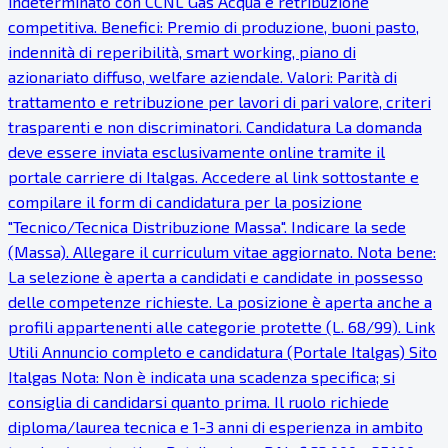
indeterminato con CCNL Gas Acqua e retribuzione
competitiva. Benefici: Premio di produzione, buoni pasto,
indennità di reperibilità, smart working, piano di
azionariato diffuso, welfare aziendale. Valori: Parità di
trattamento e retribuzione per lavori di pari valore, criteri
trasparenti e non discriminatori. Candidatura La domanda
deve essere inviata esclusivamente online tramite il
portale carriere di Italgas. Accedere al link sottostante e
compilare il form di candidatura per la posizione
"Tecnico/Tecnica Distribuzione Massa". Indicare la sede
(Massa). Allegare il curriculum vitae aggiornato. Nota bene:
La selezione è aperta a candidati e candidate in possesso
delle competenze richieste. La posizione è aperta anche a
profili appartenenti alle categorie protette (L. 68/99). Link
Utili Annuncio completo e candidatura (Portale Italgas) Sito
Italgas Nota: Non è indicata una scadenza specifica; si
consiglia di candidarsi quanto prima. Il ruolo richiede
diploma/laurea tecnica e 1-3 anni di esperienza in ambito