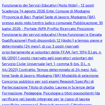
Funzionario dei Servizi Educativi (Asilo Nido) - 12 posti
Scadenza: 14 agosto 2026 Ente: Comune di Modugno
(Provincia di Bari, Puglia) Sede di lavoro: Modugno (BA),
presso asilo nido/centro ludico comunale Pubblicazione: 30
luglio 2026 - Portale INPA Profilo Ricercato Posizione:
Funzionario dei servizi educativi (Area Funzionari e Elevata
Qualificazione) Posti disponibili: 12 (dodici) a tempo pieno e
determinato (24 mesi), di cui: 3 posti riservati
prioritariamente ai volontari delle FF.AA. (art. 1014 D.Lgs. n.
66/2010) 1 posto riservato agli operatori volontari del
Servizio Civile Universale (art. 1, comma 9-bis, D.L. n.
44/2023) Contratto: Tempo determinato di 24 mesi, full-
time Sede di lavoro: Modugno (BA) Modalità di selezione:
Concorso pubblico per soli esami Requisiti Specifici di
Partecipazione Titolo di studio: Laurea in Scienze della
Formazione, Pedagogia, Psicologia o titoli equipollenti (da
verificare nel bando integrale per le classi di laurea
specifiche ammesse). Requisiti generali: Cittadinanza