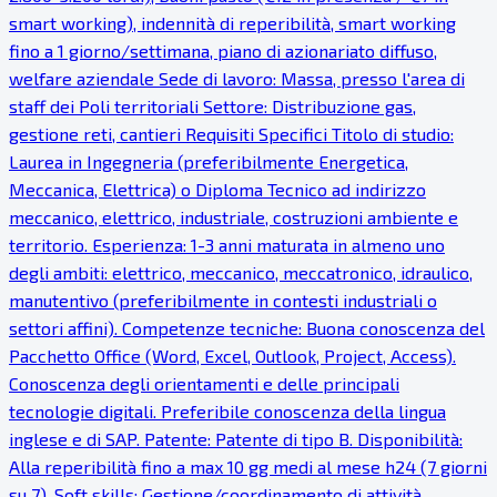
smart working), indennità di reperibilità, smart working
fino a 1 giorno/settimana, piano di azionariato diffuso,
welfare aziendale Sede di lavoro: Massa, presso l'area di
staff dei Poli territoriali Settore: Distribuzione gas,
gestione reti, cantieri Requisiti Specifici Titolo di studio:
Laurea in Ingegneria (preferibilmente Energetica,
Meccanica, Elettrica) o Diploma Tecnico ad indirizzo
meccanico, elettrico, industriale, costruzioni ambiente e
territorio. Esperienza: 1-3 anni maturata in almeno uno
degli ambiti: elettrico, meccanico, meccatronico, idraulico,
manutentivo (preferibilmente in contesti industriali o
settori affini). Competenze tecniche: Buona conoscenza del
Pacchetto Office (Word, Excel, Outlook, Project, Access).
Conoscenza degli orientamenti e delle principali
tecnologie digitali. Preferibile conoscenza della lingua
inglese e di SAP. Patente: Patente di tipo B. Disponibilità:
Alla reperibilità fino a max 10 gg medi al mese h24 (7 giorni
su 7). Soft skills: Gestione/coordinamento di attività