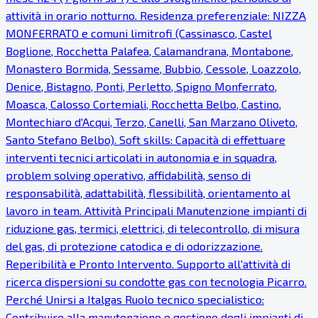
attività in orario notturno. Residenza preferenziale: NIZZA
MONFERRATO e comuni limitrofi (Cassinasco, Castel
Boglione, Rocchetta Palafea, Calamandrana, Montabone,
Monastero Bormida, Sessame, Bubbio, Cessole, Loazzolo,
Denice, Bistagno, Ponti, Perletto, Spigno Monferrato,
Moasca, Calosso Cortemiali, Rocchetta Belbo, Castino,
Montechiaro d'Acqui, Terzo, Canelli, San Marzano Oliveto,
Santo Stefano Belbo). Soft skills: Capacità di effettuare
interventi tecnici articolati in autonomia e in squadra,
problem solving operativo, affidabilità, senso di
responsabilità, adattabilità, flessibilità, orientamento al
lavoro in team. Attività Principali Manutenzione impianti di
riduzione gas, termici, elettrici, di telecontrollo, di misura
del gas, di protezione catodica e di odorizzazione.
Reperibilità e Pronto Intervento. Supporto all'attività di
ricerca dispersioni su condotte gas con tecnologia Picarro.
Perché Unirsi a Italgas Ruolo tecnico specialistico:
Contribuire alla manutenzione e gestione degli impianti di