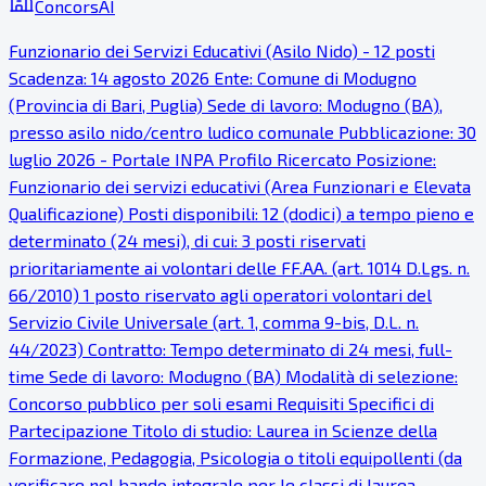
ConcorsAI
Funzionario dei Servizi Educativi (Asilo Nido) - 12 posti
Scadenza: 14 agosto 2026 Ente: Comune di Modugno
(Provincia di Bari, Puglia) Sede di lavoro: Modugno (BA),
presso asilo nido/centro ludico comunale Pubblicazione: 30
luglio 2026 - Portale INPA Profilo Ricercato Posizione:
Funzionario dei servizi educativi (Area Funzionari e Elevata
Qualificazione) Posti disponibili: 12 (dodici) a tempo pieno e
determinato (24 mesi), di cui: 3 posti riservati
prioritariamente ai volontari delle FF.AA. (art. 1014 D.Lgs. n.
66/2010) 1 posto riservato agli operatori volontari del
Servizio Civile Universale (art. 1, comma 9-bis, D.L. n.
44/2023) Contratto: Tempo determinato di 24 mesi, full-
time Sede di lavoro: Modugno (BA) Modalità di selezione:
Concorso pubblico per soli esami Requisiti Specifici di
Partecipazione Titolo di studio: Laurea in Scienze della
Formazione, Pedagogia, Psicologia o titoli equipollenti (da
verificare nel bando integrale per le classi di laurea