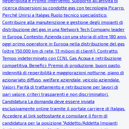
Reperibilità e Pronto Intervento. Supporto all'attività di
ricerca dispersioni su condotte gas con tecnologia Picarro.
Perché Unirsi a Italgas Ruolo tecnico specialistico:
Contribuire alla manutenzione e gestione degli impianti di
distribuzione del gas in una Network Tech Company leader
in Europa. Contesto: Azienda con una storia di oltre 180 anni,
oggi primo operatore in Europa nella distribuzione del gas
(oltre 150.000 km di rete, 13 milioni di clienti). Contratto:
Tempo indeterminato con CCNL Gas Acqua e retribuzione
competitiva. Benefici: Premio di produzione, buoni pasto,
indennità di reperibilità e maggiorazioni notturne, piano di
azionariato diffuso, welfare aziendale, veicolo aziendale.
Valori: Parità di trattamento e retribuzione per lavori di
pari valore, criteri trasparenti e non discriminatori.
Candidatura La domanda deve essere inviata
esclusivamente online tramite il portale carriere di Italgas.
Accedere al link sottostante e compilare il form di
candidatura per la posizione "Addetto/Addetta Impianti