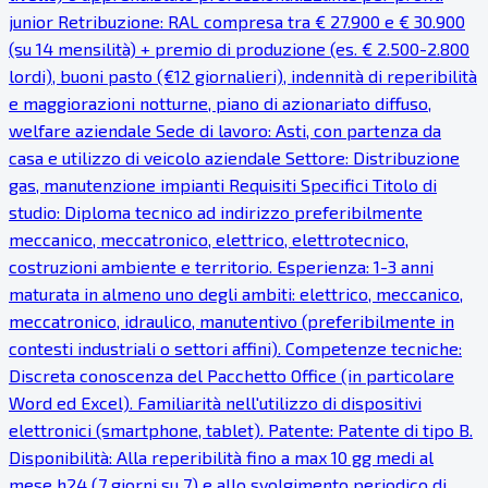
junior Retribuzione: RAL compresa tra € 27.900 e € 30.900
(su 14 mensilità) + premio di produzione (es. € 2.500-2.800
lordi), buoni pasto (€12 giornalieri), indennità di reperibilità
e maggiorazioni notturne, piano di azionariato diffuso,
welfare aziendale Sede di lavoro: Asti, con partenza da
casa e utilizzo di veicolo aziendale Settore: Distribuzione
gas, manutenzione impianti Requisiti Specifici Titolo di
studio: Diploma tecnico ad indirizzo preferibilmente
meccanico, meccatronico, elettrico, elettrotecnico,
costruzioni ambiente e territorio. Esperienza: 1-3 anni
maturata in almeno uno degli ambiti: elettrico, meccanico,
meccatronico, idraulico, manutentivo (preferibilmente in
contesti industriali o settori affini). Competenze tecniche:
Discreta conoscenza del Pacchetto Office (in particolare
Word ed Excel). Familiarità nell'utilizzo di dispositivi
elettronici (smartphone, tablet). Patente: Patente di tipo B.
Disponibilità: Alla reperibilità fino a max 10 gg medi al
mese h24 (7 giorni su 7) e allo svolgimento periodico di