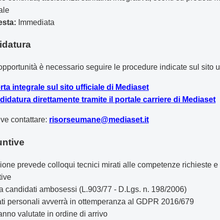
ale
esta:
Immediata
idatura
pportunità è necessario seguire le procedure indicate sul sito uf
erta integrale sul sito ufficiale di Mediaset
ndidatura direttamente tramite il portale carriere di Mediaset
ive contattare:
risorseumane@mediaset.it
untive
zione prevede colloqui tecnici mirati alle competenze richieste e
tive
a a candidati ambosessi (L.903/77 - D.Lgs. n. 198/2006)
 dati personali avverrà in ottemperanza al GDPR 2016/679
nno valutate in ordine di arrivo