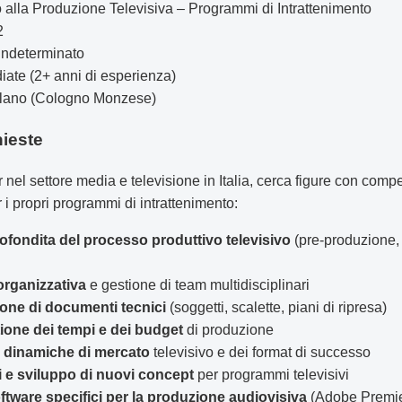
 alla Produzione Televisiva – Programmi di Intrattenimento
2
ndeterminato
iate (2+ anni di esperienza)
lano (Cologno Monzese)
ieste
nel settore media e televisione in Italia, cerca figure con comp
 i propri programmi di intrattenimento:
ondita del processo produttivo televisivo
(pre-produzione, 
organizzativa
e gestione di team multidisciplinari
ione di documenti tecnici
(soggetti, scalette, piani di ripresa)
ione dei tempi e dei budget
di produzione
 dinamiche di mercato
televisivo e dei format di successo
i e sviluppo di nuovi concept
per programmi televisivi
tware specifici per la produzione audiovisiva
(Adobe Premier