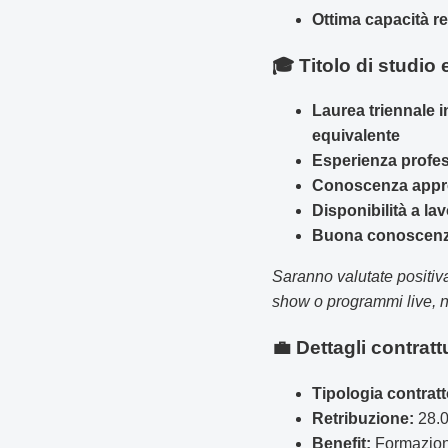
Ottima capacità re
🎓 Titolo di studio e
Laurea triennale 
equivalente
Esperienza profes
Conoscenza approf
Disponibilità a lavo
Buona conoscenza
Saranno valutate positiv
show o programmi live, n
💼 Dettagli contratt
Tipologia contratt
Retribuzione:
28.0
Benefit:
Formazione 