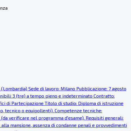
enza
o (Lombardia) Sede di lavoro: Milano Pubblicazione: 7 agosto
onibili: 3 (tre) a tempo pieno e indeterminato Contratto:
i di Partecipazione Titolo di studio: Diploma di istruzione
ico, tecnico o equipollenti). Competenze tecniche:
 (da verificare nel programma d'esame). Requisiti generali:
fisica alla mansione, assenza di condanne penali e provvedimenti