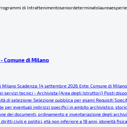
 Programmi di Intrattenimento
senior
determinato
laurea
esperi
ti - Comune di Milano
ne di Milano Scadenza: 14 settembre 2026 Ente: Comune di Milan
 servizi tecnici - Archivista (Area degli Istruttori) Posti disp
à di selezione: Selezione pubblica per esami Requisiti Specific
 per eventuali indirizzi specifici in ambito archivistico, stor
one dei documenti, ordinamento e inventariazione degli archivi
 diritti civili e politici, età non inferiore a 18 anni, idoneità 