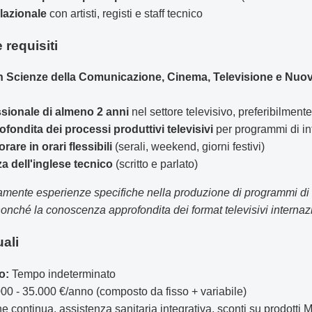
lazionale
con artisti, registi e staff tecnico
 requisiti
in Scienze della Comunicazione, Cinema, Televisione e Nuovi
sionale di almeno 2 anni
nel settore televisivo, preferibilment
ondita dei processi produttivi televisivi
per programmi di in
rare in orari flessibili
(serali, weekend, giorni festivi)
 dell'inglese tecnico
(scritto e parlato)
amente esperienze specifiche nella produzione di programmi di in
onché la conoscenza approfondita dei format televisivi internaz
uali
o:
Tempo indeterminato
00 - 35.000 €/anno (composto da fisso + variabile)
continua, assistenza sanitaria integrativa, sconti su prodotti Me