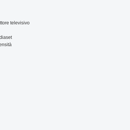
tore televisivo
diaset
ensità