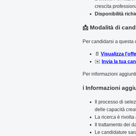
crescita profession
Disponibilità richi
📩 Modalità di cand
Per candidarsi a questa o
📄
Visualizza l'off
✉️
Invia la tua ca
Per informazioni aggiunt
ℹ️ Informazioni aggi
Il processo di sele
delle capacità crea
La ricerca è rivolt
Il trattamento dei
Le candidature sara