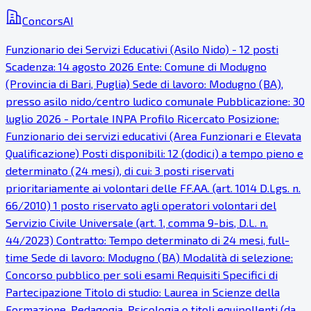
ConcorsAI
Funzionario dei Servizi Educativi (Asilo Nido) - 12 posti
Scadenza: 14 agosto 2026 Ente: Comune di Modugno
(Provincia di Bari, Puglia) Sede di lavoro: Modugno (BA),
presso asilo nido/centro ludico comunale Pubblicazione: 30
luglio 2026 - Portale INPA Profilo Ricercato Posizione:
Funzionario dei servizi educativi (Area Funzionari e Elevata
Qualificazione) Posti disponibili: 12 (dodici) a tempo pieno e
determinato (24 mesi), di cui: 3 posti riservati
prioritariamente ai volontari delle FF.AA. (art. 1014 D.Lgs. n.
66/2010) 1 posto riservato agli operatori volontari del
Servizio Civile Universale (art. 1, comma 9-bis, D.L. n.
44/2023) Contratto: Tempo determinato di 24 mesi, full-
time Sede di lavoro: Modugno (BA) Modalità di selezione:
Concorso pubblico per soli esami Requisiti Specifici di
Partecipazione Titolo di studio: Laurea in Scienze della
Formazione, Pedagogia, Psicologia o titoli equipollenti (da