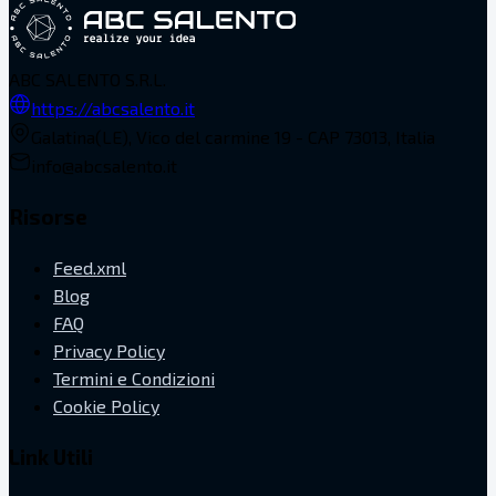
ABC SALENTO S.R.L.
https://abcsalento.it
Galatina(LE), Vico del carmine 19 - CAP 73013, Italia
info@abcsalento.it
Risorse
Feed.xml
Blog
FAQ
Privacy Policy
Termini e Condizioni
Cookie Policy
Link Utili