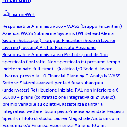
LavoroeWeb
Responsabile Amministrativo - WASS (Gruppo Fincantieri)
Azienda: WASS Submarine Systems (Whitehead Alenia
Sistemi Subacquei) - Gruppo Fincantieri Sede di lavoro:
Livorno (Toscana) Profilo Ricercato Posizione:
Responsabile Amministrativo Posti disponibili: Non
specificato Contratto: Non specificato (si presume tempo
indeterminato, full-time) - Qualifica I/Q Sede di lavoro:
Livorno, presso la UO Financial Planning & Analysis WASS
Settore: Sistemi avanzati per la difesa subacquea
(underwater) Retribuzione iniziale: RAL non inferiore a €
50.000 + premi (contrattazione integrativa di 2° livello),
premio variabile su obiettivi, assistenza sanitaria
integrativa, welfare, buoni pasto/mensa aziendale Requisiti
Specifici Titolo di studio: Laurea Magistrale/ciclo unico in
Economia e/o Finanza. Esperienza: Almeno 10 anni.