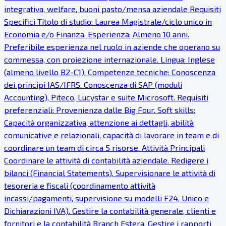
integrativa, welfare, buoni pasto/mensa aziendale Requisiti
Specifici Titolo di studio: Laurea Magistrale/ciclo unico in
Economia e/o Finanza. Esperienza: Almeno 10 anni.
Preferibile esperienza nel ruolo in aziende che operano su
commessa, con proiezione internazionale. Lingua: Inglese
(almeno livello B2-C1). Competenze tecniche: Conoscenza
dei principi IAS/IFRS. Conoscenza di SAP (moduli
Accounting), Piteco, Lucystar e suite Microsoft. Requisiti
preferenziali: Provenienza dalle Big Four. Soft skills:
Capacità organizzativa, attenzione ai dettagli, abilità
comunicative e relazionali, capacità di lavorare in team e di
coordinare un team di circa 5 risorse. Attività Principali
Coordinare le attività di contabilità aziendale. Redigere i
bilanci (Financial Statements). Supervisionare le attività di
tesoreria e fiscali (coordinamento attività
incassi/pagamenti, supervisione su modelli F24, Unico e
Dichiarazioni IVA). Gestire la contabilità generale, clienti e
fornitori e la contabilità Branch Estera. Gestire i rapporti