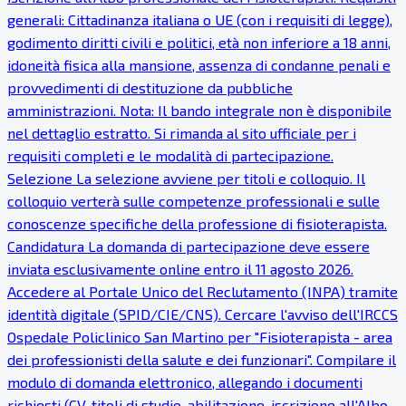
generali: Cittadinanza italiana o UE (con i requisiti di legge),
godimento diritti civili e politici, età non inferiore a 18 anni,
idoneità fisica alla mansione, assenza di condanne penali e
provvedimenti di destituzione da pubbliche
amministrazioni. Nota: Il bando integrale non è disponibile
nel dettaglio estratto. Si rimanda al sito ufficiale per i
requisiti completi e le modalità di partecipazione.
Selezione La selezione avviene per titoli e colloquio. Il
colloquio verterà sulle competenze professionali e sulle
conoscenze specifiche della professione di fisioterapista.
Candidatura La domanda di partecipazione deve essere
inviata esclusivamente online entro il 11 agosto 2026.
Accedere al Portale Unico del Reclutamento (INPA) tramite
identità digitale (SPID/CIE/CNS). Cercare l'avviso dell'IRCCS
Ospedale Policlinico San Martino per "Fisioterapista - area
dei professionisti della salute e dei funzionari". Compilare il
modulo di domanda elettronico, allegando i documenti
richiesti (CV, titoli di studio, abilitazione, iscrizione all'Albo,