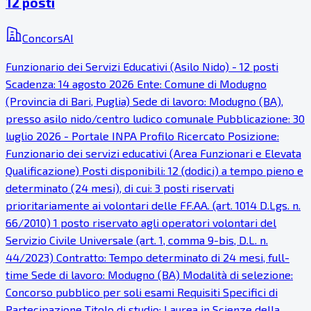
12 posti
ConcorsAI
Funzionario dei Servizi Educativi (Asilo Nido) - 12 posti
Scadenza: 14 agosto 2026 Ente: Comune di Modugno
(Provincia di Bari, Puglia) Sede di lavoro: Modugno (BA),
presso asilo nido/centro ludico comunale Pubblicazione: 30
luglio 2026 - Portale INPA Profilo Ricercato Posizione:
Funzionario dei servizi educativi (Area Funzionari e Elevata
Qualificazione) Posti disponibili: 12 (dodici) a tempo pieno e
determinato (24 mesi), di cui: 3 posti riservati
prioritariamente ai volontari delle FF.AA. (art. 1014 D.Lgs. n.
66/2010) 1 posto riservato agli operatori volontari del
Servizio Civile Universale (art. 1, comma 9-bis, D.L. n.
44/2023) Contratto: Tempo determinato di 24 mesi, full-
time Sede di lavoro: Modugno (BA) Modalità di selezione:
Concorso pubblico per soli esami Requisiti Specifici di
Partecipazione Titolo di studio: Laurea in Scienze della