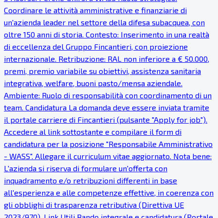
Coordinare le attività amministrative e finanziarie di
un'azienda leader nel settore della difesa subacquea, con
oltre 150 anni di storia. Contesto: Inserimento in una realtà
di eccellenza del Gruppo Fincantieri, con proiezione
internazionale. Retribuzione: RAL non inferiore a € 50.000,
premi, premio variabile su obiettivi, assistenza sanitaria
integrativa, welfare, buoni pasto/mensa aziendale.
Ambiente: Ruolo di responsabilità con coordinamento di un
team. Candidatura La domanda deve essere inviata tramite
il portale carriere di Fincantieri (pulsante "Apply for job").
Accedere al link sottostante e compilare il form di
candidatura per la posizione "Responsabile Amministrativo
- WASS". Allegare il curriculum vitae aggiornato. Nota bene:
L'azienda si riserva di formulare un'offerta con
inquadramento e/o retribuzioni differenti in base
all'esperienza e alle competenze effettive, in coerenza con
gli obblighi di trasparenza retributiva (Direttiva UE
2023/970). Link Utili Bando integrale e candidatura (Portale