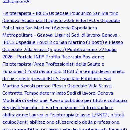
ConcorsAI
Fisioterapista - IRCCS Ospedale Policlinico San Martino
(Genova) Scadenza: 11 agosto 2026 Ente: IRCCS Ospedale
Policlinico San Martino (Azienda Ospedaliera
Metropolitana - Genova, Liguria) Sedi di lavoro: Genova -
IRCCS Ospedale Policlinico San Martino (3 posti) e Plesso
Ospedale Villa Scassi (5 posti) Pubblicazione: 27 luglio
2026 - Portale INPA Profilo Ricercato Posizione:
Fisioterapista (Area Professionisti della Salute e
Funzionari) Posti disponibili: 8 (otto) a tempo determinato,
di cui: 3 posti presso IRCCS Ospedale Policlinico San
Martino 5 posti presso Plesso Ospedale Villa Scassi
Contratto: Tempo determinato Sedi di lavoro: Genova
Modalità di selezione: Avviso pubblico per titoli e colloquio
Requisiti Specifici di Partecipazione Titolo di studio e
abilitazione: Laurea in Fisioterapia (classe L/SNT2) o titoli
equipollenti; abilitazione all'esercizio della professione;
iscrizione all'Albo professionale dei Fisioterapisti. Requisiti