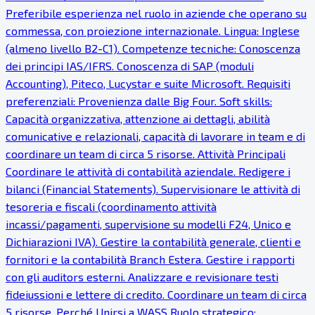
Preferibile esperienza nel ruolo in aziende che operano su
commessa, con proiezione internazionale. Lingua: Inglese
(almeno livello B2-C1). Competenze tecniche: Conoscenza
dei principi IAS/IFRS. Conoscenza di SAP (moduli
Accounting), Piteco, Lucystar e suite Microsoft. Requisiti
preferenziali: Provenienza dalle Big Four. Soft skills:
Capacità organizzativa, attenzione ai dettagli, abilità
comunicative e relazionali, capacità di lavorare in team e di
coordinare un team di circa 5 risorse. Attività Principali
Coordinare le attività di contabilità aziendale. Redigere i
bilanci (Financial Statements). Supervisionare le attività di
tesoreria e fiscali (coordinamento attività
incassi/pagamenti, supervisione su modelli F24, Unico e
Dichiarazioni IVA). Gestire la contabilità generale, clienti e
fornitori e la contabilità Branch Estera. Gestire i rapporti
con gli auditors esterni. Analizzare e revisionare testi
fideiussioni e lettere di credito. Coordinare un team di circa
5 risorse. Perché Unirsi a WASS Ruolo strategico: