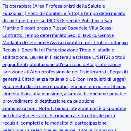
Fisioterapista (Area Professionisti della Salute e
Funzionari) Posti disponibili: 8 (otto) a tempo determinato,
di cui: 3 posti presso IRCCS Ospedale Policlinico San
Martino 5 posti presso Plesso Ospedale Villa Scassi
Contratto: Tempo determinato Sedi di lavoro: Genova
Modalità di selezione: Avviso pubblico per titoli e colloquio
Requisiti Specifici di Partecipazione Titolo di studio e
abilitazione: Laurea in Fisioterapia (classe L/SNT2) o titoli
equipollenti; abilitazione all'esercizio della professione;
iscrizione all'Albo professionale dei Fisioterapisti. Requisiti
generali: Cittadinanza italiana o UE (con i requisiti di legge),
godimento diritti civili e politici, età non inferiore a 18 anni,
idoneità fisica alla mansione, assenza di condanne penali e
provvedimenti di destituzione da pubbliche
amministrazioni. Nota: Il bando integrale non è disponibile
nel dettaglio estratto. Si rimanda al sito ufficiale per i
requisiti completi e le modalità di partecipazione.
Selezione La selezione avviene per titoli e colloquio. Il