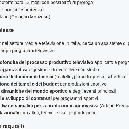
terminato 12 mesi con possibilità di proroga
1+ anni di esperienza)
lano (Cologno Monzese)
ieste
nel settore media e televisione in Italia, cerca un assistente di
 propri programmi televisivi:
ondita del processo produttivo televisivo
applicato a progr
organizzativa
e gestione di eventi live e in studio
ione di documenti tecnici
(scalette, piani di ripresa, schede atle
ione dei tempi e dei budget
per produzioni sportive
 dinamiche del mondo sportivo
e degli eventi principali
i e sviluppo di contenuti
per programmi sportivi
tware specifici per la produzione audiovisiva
(Adobe Premier
lazionale
con atleti, tecnici e staff di produzione
 requisiti