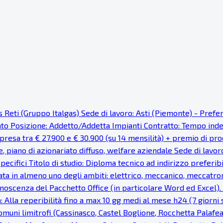
as Reti (Gruppo Italgas) Sede di lavoro: Asti (Piemonte) - Pref
cato Posizione: Addetto/Addetta Impianti Contratto: Tempo ind
resa tra € 27.900 e € 30.900 (su 14 mensilità) + premio di prod
e, piano di azionariato diffuso, welfare aziendale Sede di lavor
pecifici Titolo di studio: Diploma tecnico ad indirizzo preferi
ata in almeno uno degli ambiti: elettrico, meccanico, meccatron
noscenza del Pacchetto Office (in particolare Word ed Excel). Fa
: Alla reperibilità fino a max 10 gg medi al mese h24 (7 giorni s
uni limitrofi (Cassinasco, Castel Boglione, Rocchetta Palaf