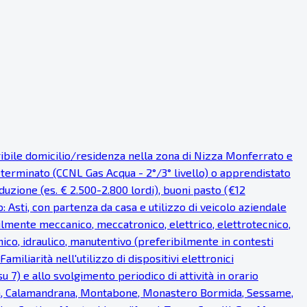
eribile domicilio/residenza nella zona di Nizza Monferrato e
eterminato (CCNL Gas Acqua - 2°/3° livello) o apprendistato
uzione (es. € 2.500-2.800 lordi), buoni pasto (€12
o: Asti, con partenza da casa e utilizzo di veicolo aziendale
bilmente meccanico, meccatronico, elettrico, elettrotecnico,
ico, idraulico, manutentivo (preferibilmente in contesti
miliarità nell'utilizzo di dispositivi elettronici
u 7) e allo svolgimento periodico di attività in orario
ea, Calamandrana, Montabone, Monastero Bormida, Sessame,