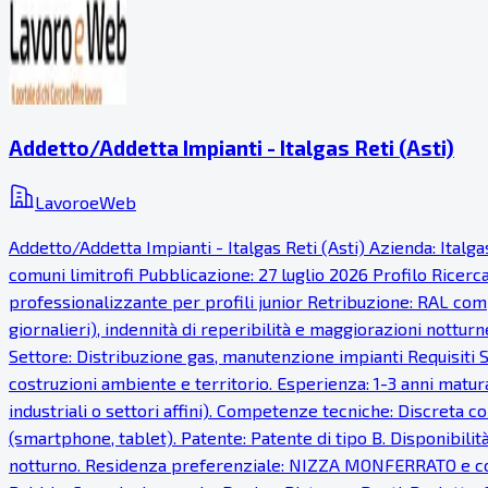
Addetto/Addetta Impianti - Italgas Reti (Asti)
LavoroeWeb
Addetto/Addetta Impianti - Italgas Reti (Asti) Azienda: Italg
comuni limitrofi Pubblicazione: 27 luglio 2026 Profilo Ricer
professionalizzante per profili junior Retribuzione: RAL comp
giornalieri), indennità di reperibilità e maggiorazioni notturn
Settore: Distribuzione gas, manutenzione impianti Requisiti S
costruzioni ambiente e territorio. Esperienza: 1-3 anni matur
industriali o settori affini). Competenze tecniche: Discreta co
(smartphone, tablet). Patente: Patente di tipo B. Disponibilità
notturno. Residenza preferenziale: NIZZA MONFERRATO e com