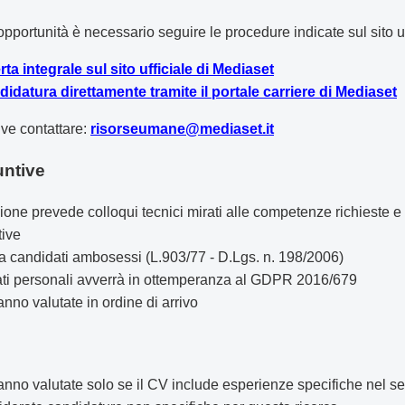
pportunità è necessario seguire le procedure indicate sul sito uf
erta integrale sul sito ufficiale di Mediaset
ndidatura direttamente tramite il portale carriere di Mediaset
ive contattare:
risorseumane@mediaset.it
untive
zione prevede colloqui tecnici mirati alle competenze richieste e
tive
a a candidati ambosessi (L.903/77 - D.Lgs. n. 198/2006)
 dati personali avverrà in ottemperanza al GDPR 2016/679
nno valutate in ordine di arrivo
nno valutate solo se il CV include esperienze specifiche nel set