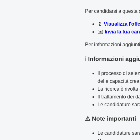
Per candidarsi a questa o
📄
Visualizza l'off
✉️
Invia la tua ca
Per informazioni aggiunt
ℹ️ Informazioni aggi
Il processo di sele
delle capacità crea
La ricerca è rivolt
Il trattamento dei
Le candidature sara
⚠️ Note importanti
Le candidature sara