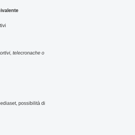
uivalente
ivi
rtivi, telecronache o
diaset, possibilità di