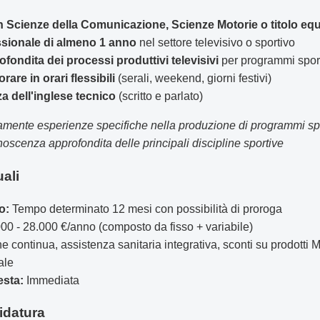
in Scienze della Comunicazione, Scienze Motorie o titolo eq
sionale di almeno 1 anno
nel settore televisivo o sportivo
ondita dei processi produttivi televisivi
per programmi sport
rare in orari flessibili
(serali, weekend, giorni festivi)
 dell'inglese tecnico
(scritto e parlato)
amente esperienze specifiche nella produzione di programmi spo
noscenza approfondita delle principali discipline sportive
uali
o:
Tempo determinato 12 mesi con possibilità di proroga
00 - 28.000 €/anno (composto da fisso + variabile)
continua, assistenza sanitaria integrativa, sconti su prodotti Me
ale
esta:
Immediata
idatura