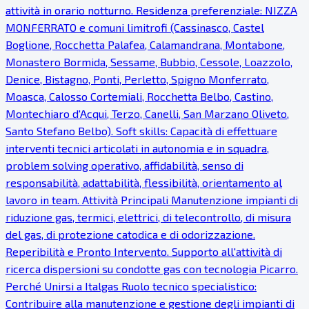
attività in orario notturno. Residenza preferenziale: NIZZA
MONFERRATO e comuni limitrofi (Cassinasco, Castel
Boglione, Rocchetta Palafea, Calamandrana, Montabone,
Monastero Bormida, Sessame, Bubbio, Cessole, Loazzolo,
Denice, Bistagno, Ponti, Perletto, Spigno Monferrato,
Moasca, Calosso Cortemiali, Rocchetta Belbo, Castino,
Montechiaro d'Acqui, Terzo, Canelli, San Marzano Oliveto,
Santo Stefano Belbo). Soft skills: Capacità di effettuare
interventi tecnici articolati in autonomia e in squadra,
problem solving operativo, affidabilità, senso di
responsabilità, adattabilità, flessibilità, orientamento al
lavoro in team. Attività Principali Manutenzione impianti di
riduzione gas, termici, elettrici, di telecontrollo, di misura
del gas, di protezione catodica e di odorizzazione.
Reperibilità e Pronto Intervento. Supporto all'attività di
ricerca dispersioni su condotte gas con tecnologia Picarro.
Perché Unirsi a Italgas Ruolo tecnico specialistico:
Contribuire alla manutenzione e gestione degli impianti di