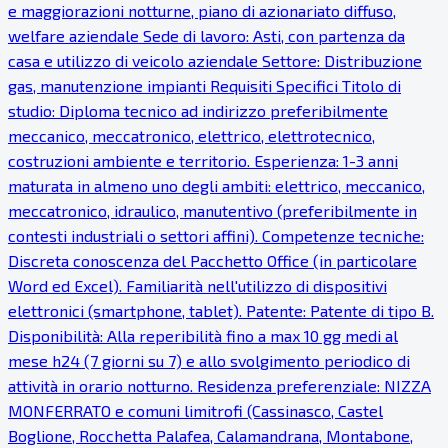
e maggiorazioni notturne, piano di azionariato diffuso,
welfare aziendale Sede di lavoro: Asti, con partenza da
casa e utilizzo di veicolo aziendale Settore: Distribuzione
gas, manutenzione impianti Requisiti Specifici Titolo di
studio: Diploma tecnico ad indirizzo preferibilmente
meccanico, meccatronico, elettrico, elettrotecnico,
costruzioni ambiente e territorio. Esperienza: 1-3 anni
maturata in almeno uno degli ambiti: elettrico, meccanico,
meccatronico, idraulico, manutentivo (preferibilmente in
contesti industriali o settori affini). Competenze tecniche:
Discreta conoscenza del Pacchetto Office (in particolare
Word ed Excel). Familiarità nell'utilizzo di dispositivi
elettronici (smartphone, tablet). Patente: Patente di tipo B.
Disponibilità: Alla reperibilità fino a max 10 gg medi al
mese h24 (7 giorni su 7) e allo svolgimento periodico di
attività in orario notturno. Residenza preferenziale: NIZZA
MONFERRATO e comuni limitrofi (Cassinasco, Castel
Boglione, Rocchetta Palafea, Calamandrana, Montabone,