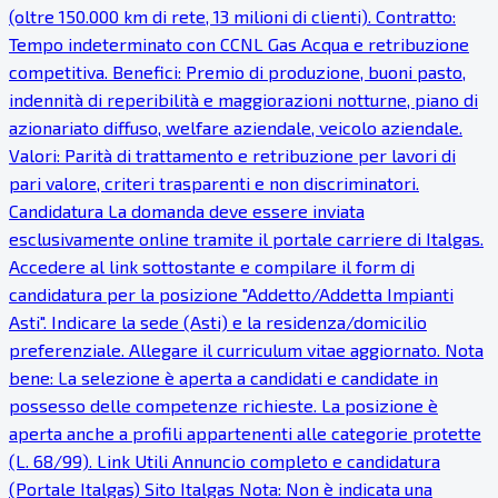
(oltre 150.000 km di rete, 13 milioni di clienti). Contratto:
Tempo indeterminato con CCNL Gas Acqua e retribuzione
competitiva. Benefici: Premio di produzione, buoni pasto,
indennità di reperibilità e maggiorazioni notturne, piano di
azionariato diffuso, welfare aziendale, veicolo aziendale.
Valori: Parità di trattamento e retribuzione per lavori di
pari valore, criteri trasparenti e non discriminatori.
Candidatura La domanda deve essere inviata
esclusivamente online tramite il portale carriere di Italgas.
Accedere al link sottostante e compilare il form di
candidatura per la posizione "Addetto/Addetta Impianti
Asti". Indicare la sede (Asti) e la residenza/domicilio
preferenziale. Allegare il curriculum vitae aggiornato. Nota
bene: La selezione è aperta a candidati e candidate in
possesso delle competenze richieste. La posizione è
aperta anche a profili appartenenti alle categorie protette
(L. 68/99). Link Utili Annuncio completo e candidatura
(Portale Italgas) Sito Italgas Nota: Non è indicata una