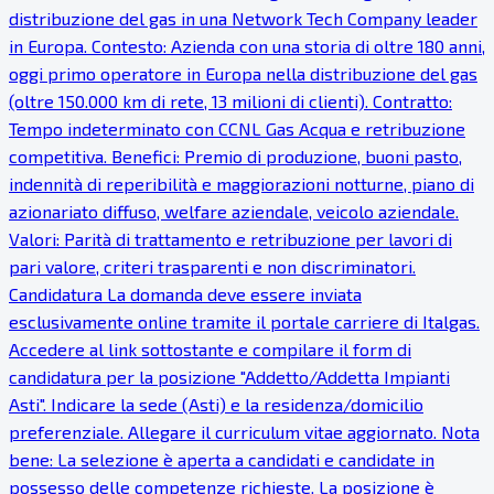
distribuzione del gas in una Network Tech Company leader
in Europa. Contesto: Azienda con una storia di oltre 180 anni,
oggi primo operatore in Europa nella distribuzione del gas
(oltre 150.000 km di rete, 13 milioni di clienti). Contratto:
Tempo indeterminato con CCNL Gas Acqua e retribuzione
competitiva. Benefici: Premio di produzione, buoni pasto,
indennità di reperibilità e maggiorazioni notturne, piano di
azionariato diffuso, welfare aziendale, veicolo aziendale.
Valori: Parità di trattamento e retribuzione per lavori di
pari valore, criteri trasparenti e non discriminatori.
Candidatura La domanda deve essere inviata
esclusivamente online tramite il portale carriere di Italgas.
Accedere al link sottostante e compilare il form di
candidatura per la posizione "Addetto/Addetta Impianti
Asti". Indicare la sede (Asti) e la residenza/domicilio
preferenziale. Allegare il curriculum vitae aggiornato. Nota
bene: La selezione è aperta a candidati e candidate in
possesso delle competenze richieste. La posizione è