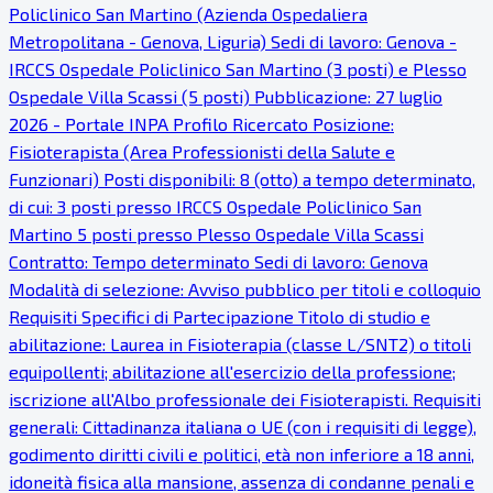
Policlinico San Martino (Azienda Ospedaliera
Metropolitana - Genova, Liguria) Sedi di lavoro: Genova -
IRCCS Ospedale Policlinico San Martino (3 posti) e Plesso
Ospedale Villa Scassi (5 posti) Pubblicazione: 27 luglio
2026 - Portale INPA Profilo Ricercato Posizione:
Fisioterapista (Area Professionisti della Salute e
Funzionari) Posti disponibili: 8 (otto) a tempo determinato,
di cui: 3 posti presso IRCCS Ospedale Policlinico San
Martino 5 posti presso Plesso Ospedale Villa Scassi
Contratto: Tempo determinato Sedi di lavoro: Genova
Modalità di selezione: Avviso pubblico per titoli e colloquio
Requisiti Specifici di Partecipazione Titolo di studio e
abilitazione: Laurea in Fisioterapia (classe L/SNT2) o titoli
equipollenti; abilitazione all'esercizio della professione;
iscrizione all'Albo professionale dei Fisioterapisti. Requisiti
generali: Cittadinanza italiana o UE (con i requisiti di legge),
godimento diritti civili e politici, età non inferiore a 18 anni,
idoneità fisica alla mansione, assenza di condanne penali e