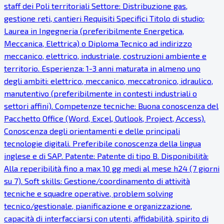
staff dei Poli territoriali Settore: Distribuzione gas,
gestione reti, cantieri Requisiti Specifici Titolo di studio:
Laurea in Ingegneria (preferibilmente Energetica,
Meccanica, Elettrica) o Diploma Tecnico ad indirizzo
meccanico, elettrico, industriale, costruzioni ambiente e
territorio. Esperienza: 1-3 anni maturata in almeno uno
degli ambiti: elettrico, meccanico, meccatronico, idraulico,
manutentivo (preferibilmente in contesti industriali o
settori affini). Competenze tecniche: Buona conoscenza del
Pacchetto Office (Word, Excel, Outlook, Project, Access).
Conoscenza degli orientamenti e delle principali
tecnologie digitali. Preferibile conoscenza della lingua
inglese e di SAP. Patente: Patente di tipo B. Disponibilità:
Alla reperibilità fino a max 10 gg medi al mese h24 (7 giorni
su 7). Soft skills: Gestione/coordinamento di attività
tecniche e squadre operative, problem solving
tecnico/gestionale, pianificazione e organizzazione,
capacità di interfacciarsi con utenti, affidabilità, spirito di