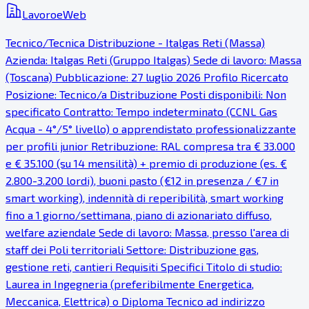
LavoroeWeb
Tecnico/Tecnica Distribuzione - Italgas Reti (Massa)
Azienda: Italgas Reti (Gruppo Italgas) Sede di lavoro: Massa
(Toscana) Pubblicazione: 27 luglio 2026 Profilo Ricercato
Posizione: Tecnico/a Distribuzione Posti disponibili: Non
specificato Contratto: Tempo indeterminato (CCNL Gas
Acqua - 4°/5° livello) o apprendistato professionalizzante
per profili junior Retribuzione: RAL compresa tra € 33.000
e € 35.100 (su 14 mensilità) + premio di produzione (es. €
2.800-3.200 lordi), buoni pasto (€12 in presenza / €7 in
smart working), indennità di reperibilità, smart working
fino a 1 giorno/settimana, piano di azionariato diffuso,
welfare aziendale Sede di lavoro: Massa, presso l'area di
staff dei Poli territoriali Settore: Distribuzione gas,
gestione reti, cantieri Requisiti Specifici Titolo di studio:
Laurea in Ingegneria (preferibilmente Energetica,
Meccanica, Elettrica) o Diploma Tecnico ad indirizzo