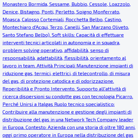
Monastero Bormida, Sessame, Bubbio, Cessole, Loazzolo,
Denice, Bistagno, Ponti, Perletto, Spigno Monferrato,
Moasca, Calosso Cortemiali, Rocchetta Belbo, Castino,
Montechiaro d'Acqui, Terzo, Canelli, San Marzano Oliveto,
Santo Stefano Belbo). Soft skills: Capacità di effettuare
interventi tecnici articolati in autonomia e in squadra,
problem solving operativo, affidabilità, senso di
responsabilità, adattabilità, flessibilità, orientamento al
lavoro in team. Attività Principali Manutenzione impianti di
riduzione gas, termici, elettrici, di telecontrollo, di misura
del gas, di protezione catodica e di odorizzazione.
Reperibilità e Pronto Intervento. Supporto all'attività di
ricerca dispersioni su condotte gas con tecnologia Picarro.
Perché Unirsi a Italgas Ruolo tecnico specialistico:
Contribuire alla manutenzione e gestione degli impianti di
distribuzione del gas in una Network Tech Company leader
in Europa. Contesto: Azienda con una storia di oltre 180 anni,
oggi primo operatore in Europa nella distribuzione del gas