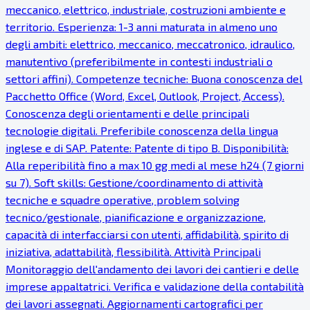
meccanico, elettrico, industriale, costruzioni ambiente e
territorio. Esperienza: 1-3 anni maturata in almeno uno
degli ambiti: elettrico, meccanico, meccatronico, idraulico,
manutentivo (preferibilmente in contesti industriali o
settori affini). Competenze tecniche: Buona conoscenza del
Pacchetto Office (Word, Excel, Outlook, Project, Access).
Conoscenza degli orientamenti e delle principali
tecnologie digitali. Preferibile conoscenza della lingua
inglese e di SAP. Patente: Patente di tipo B. Disponibilità:
Alla reperibilità fino a max 10 gg medi al mese h24 (7 giorni
su 7). Soft skills: Gestione/coordinamento di attività
tecniche e squadre operative, problem solving
tecnico/gestionale, pianificazione e organizzazione,
capacità di interfacciarsi con utenti, affidabilità, spirito di
iniziativa, adattabilità, flessibilità. Attività Principali
Monitoraggio dell'andamento dei lavori dei cantieri e delle
imprese appaltatrici. Verifica e validazione della contabilità
dei lavori assegnati. Aggiornamenti cartografici per