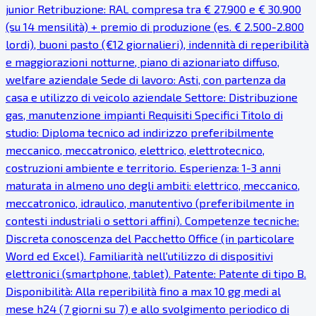
junior Retribuzione: RAL compresa tra € 27.900 e € 30.900
(su 14 mensilità) + premio di produzione (es. € 2.500-2.800
lordi), buoni pasto (€12 giornalieri), indennità di reperibilità
e maggiorazioni notturne, piano di azionariato diffuso,
welfare aziendale Sede di lavoro: Asti, con partenza da
casa e utilizzo di veicolo aziendale Settore: Distribuzione
gas, manutenzione impianti Requisiti Specifici Titolo di
studio: Diploma tecnico ad indirizzo preferibilmente
meccanico, meccatronico, elettrico, elettrotecnico,
costruzioni ambiente e territorio. Esperienza: 1-3 anni
maturata in almeno uno degli ambiti: elettrico, meccanico,
meccatronico, idraulico, manutentivo (preferibilmente in
contesti industriali o settori affini). Competenze tecniche:
Discreta conoscenza del Pacchetto Office (in particolare
Word ed Excel). Familiarità nell'utilizzo di dispositivi
elettronici (smartphone, tablet). Patente: Patente di tipo B.
Disponibilità: Alla reperibilità fino a max 10 gg medi al
mese h24 (7 giorni su 7) e allo svolgimento periodico di