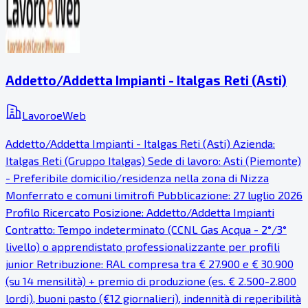
Addetto/Addetta Impianti - Italgas Reti (Asti)
LavoroeWeb
Addetto/Addetta Impianti - Italgas Reti (Asti) Azienda:
Italgas Reti (Gruppo Italgas) Sede di lavoro: Asti (Piemonte)
- Preferibile domicilio/residenza nella zona di Nizza
Monferrato e comuni limitrofi Pubblicazione: 27 luglio 2026
Profilo Ricercato Posizione: Addetto/Addetta Impianti
Contratto: Tempo indeterminato (CCNL Gas Acqua - 2°/3°
livello) o apprendistato professionalizzante per profili
junior Retribuzione: RAL compresa tra € 27.900 e € 30.900
(su 14 mensilità) + premio di produzione (es. € 2.500-2.800
lordi), buoni pasto (€12 giornalieri), indennità di reperibilità