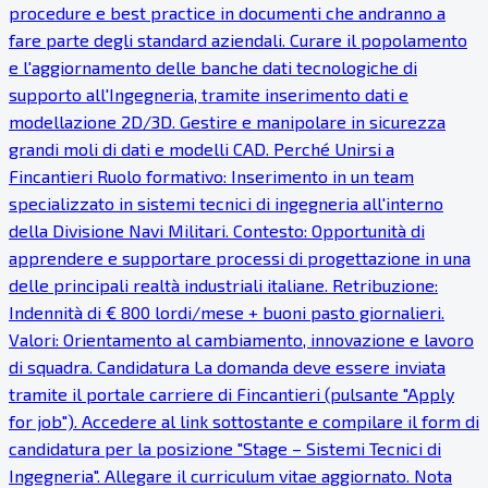
procedure e best practice in documenti che andranno a
fare parte degli standard aziendali. Curare il popolamento
e l'aggiornamento delle banche dati tecnologiche di
supporto all'Ingegneria, tramite inserimento dati e
modellazione 2D/3D. Gestire e manipolare in sicurezza
grandi moli di dati e modelli CAD. Perché Unirsi a
Fincantieri Ruolo formativo: Inserimento in un team
specializzato in sistemi tecnici di ingegneria all'interno
della Divisione Navi Militari. Contesto: Opportunità di
apprendere e supportare processi di progettazione in una
delle principali realtà industriali italiane. Retribuzione:
Indennità di € 800 lordi/mese + buoni pasto giornalieri.
Valori: Orientamento al cambiamento, innovazione e lavoro
di squadra. Candidatura La domanda deve essere inviata
tramite il portale carriere di Fincantieri (pulsante "Apply
for job"). Accedere al link sottostante e compilare il form di
candidatura per la posizione "Stage – Sistemi Tecnici di
Ingegneria". Allegare il curriculum vitae aggiornato. Nota