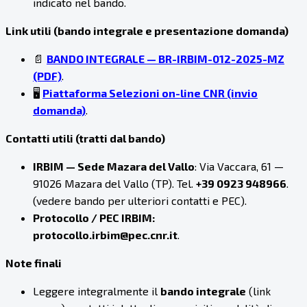
indicato nel bando.
Link utili (bando integrale e presentazione domanda)
📄
BANDO INTEGRALE — BR-IRBIM-012-2025-MZ
(PDF)
.
🖥️
Piattaforma Selezioni on-line CNR (invio
domanda)
.
Contatti utili (tratti dal bando)
IRBIM — Sede Mazara del Vallo
: Via Vaccara, 61 —
91026 Mazara del Vallo (TP). Tel.
+39 0923 948966
.
(vedere bando per ulteriori contatti e PEC).
Protocollo / PEC IRBIM:
protocollo.irbim@pec.cnr.it
.
Note finali
Leggere integralmente il
bando integrale
(link