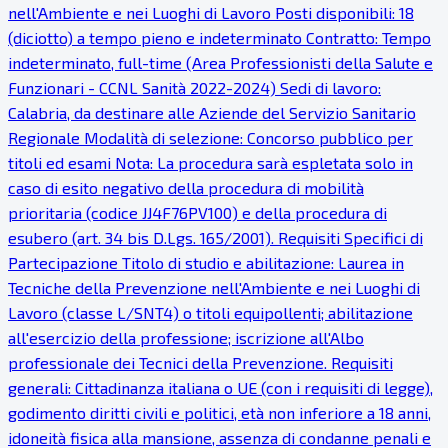
nell'Ambiente e nei Luoghi di Lavoro Posti disponibili: 18
(diciotto) a tempo pieno e indeterminato Contratto: Tempo
indeterminato, full-time (Area Professionisti della Salute e
Funzionari - CCNL Sanità 2022-2024) Sedi di lavoro:
Calabria, da destinare alle Aziende del Servizio Sanitario
Regionale Modalità di selezione: Concorso pubblico per
titoli ed esami Nota: La procedura sarà espletata solo in
caso di esito negativo della procedura di mobilità
prioritaria (codice JJ4F76PV100) e della procedura di
esubero (art. 34 bis D.Lgs. 165/2001). Requisiti Specifici di
Partecipazione Titolo di studio e abilitazione: Laurea in
Tecniche della Prevenzione nell'Ambiente e nei Luoghi di
Lavoro (classe L/SNT4) o titoli equipollenti; abilitazione
all'esercizio della professione; iscrizione all'Albo
professionale dei Tecnici della Prevenzione. Requisiti
generali: Cittadinanza italiana o UE (con i requisiti di legge),
godimento diritti civili e politici, età non inferiore a 18 anni,
idoneità fisica alla mansione, assenza di condanne penali e