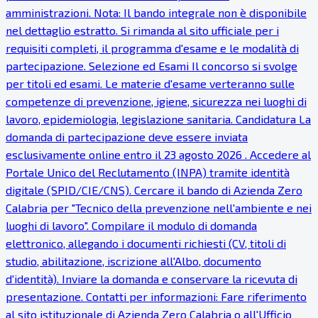
amministrazioni. Nota: Il bando integrale non è disponibile
nel dettaglio estratto. Si rimanda al sito ufficiale per i
requisiti completi, il programma d'esame e le modalità di
partecipazione. Selezione ed Esami Il concorso si svolge
per titoli ed esami. Le materie d'esame verteranno sulle
competenze di prevenzione, igiene, sicurezza nei luoghi di
lavoro, epidemiologia, legislazione sanitaria. Candidatura La
domanda di partecipazione deve essere inviata
esclusivamente online entro il 23 agosto 2026 . Accedere al
Portale Unico del Reclutamento (INPA) tramite identità
digitale (SPID/CIE/CNS). Cercare il bando di Azienda Zero
Calabria per "Tecnico della prevenzione nell'ambiente e nei
luoghi di lavoro". Compilare il modulo di domanda
elettronico, allegando i documenti richiesti (CV, titoli di
studio, abilitazione, iscrizione all'Albo, documento
d'identità). Inviare la domanda e conservare la ricevuta di
presentazione. Contatti per informazioni: Fare riferimento
al sito istituzionale di Azienda Zero Calabria o all'Ufficio