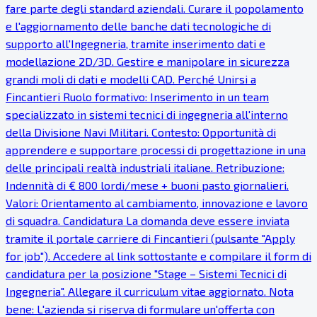
fare parte degli standard aziendali. Curare il popolamento
e l'aggiornamento delle banche dati tecnologiche di
supporto all'Ingegneria, tramite inserimento dati e
modellazione 2D/3D. Gestire e manipolare in sicurezza
grandi moli di dati e modelli CAD. Perché Unirsi a
Fincantieri Ruolo formativo: Inserimento in un team
specializzato in sistemi tecnici di ingegneria all'interno
della Divisione Navi Militari. Contesto: Opportunità di
apprendere e supportare processi di progettazione in una
delle principali realtà industriali italiane. Retribuzione:
Indennità di € 800 lordi/mese + buoni pasto giornalieri.
Valori: Orientamento al cambiamento, innovazione e lavoro
di squadra. Candidatura La domanda deve essere inviata
tramite il portale carriere di Fincantieri (pulsante "Apply
for job"). Accedere al link sottostante e compilare il form di
candidatura per la posizione "Stage – Sistemi Tecnici di
Ingegneria". Allegare il curriculum vitae aggiornato. Nota
bene: L'azienda si riserva di formulare un'offerta con