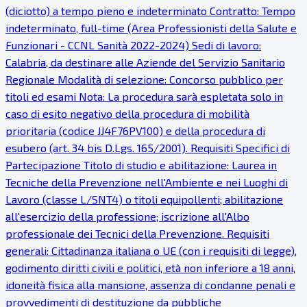
(diciotto) a tempo pieno e indeterminato Contratto: Tempo
indeterminato, full-time (Area Professionisti della Salute e
Funzionari - CCNL Sanità 2022-2024) Sedi di lavoro:
Calabria, da destinare alle Aziende del Servizio Sanitario
Regionale Modalità di selezione: Concorso pubblico per
titoli ed esami Nota: La procedura sarà espletata solo in
caso di esito negativo della procedura di mobilità
prioritaria (codice JJ4F76PV100) e della procedura di
esubero (art. 34 bis D.Lgs. 165/2001). Requisiti Specifici di
Partecipazione Titolo di studio e abilitazione: Laurea in
Tecniche della Prevenzione nell'Ambiente e nei Luoghi di
Lavoro (classe L/SNT4) o titoli equipollenti; abilitazione
all'esercizio della professione; iscrizione all'Albo
professionale dei Tecnici della Prevenzione. Requisiti
generali: Cittadinanza italiana o UE (con i requisiti di legge),
godimento diritti civili e politici, età non inferiore a 18 anni,
idoneità fisica alla mansione, assenza di condanne penali e
provvedimenti di destituzione da pubbliche