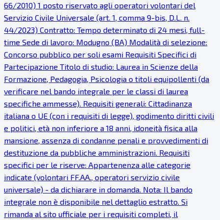
66/2010) 1 posto riservato agli operatori volontari del
Servizio Civile Universale (art. 1, comma 9-bis, D.L. n.
44/2023) Contratto: Tempo determinato di 24 mesi, full-
time Sede di lavoro: Modugno (BA) Modalità di selezione:
Concorso pubblico per soli esami Requisiti Specifici di
Partecipazione Titolo di studio: Laurea in Scienze della
Formazione, Pedagogia, Psicologia o titoli equipollenti (da
verificare nel bando integrale per le classi di laurea
specifiche ammesse). Requisiti generali: Cittadinanza
italiana o UE (con i requisiti di legge), godimento diritti civili
e politici, età non inferiore a 18 anni, idoneità fisica alla
mansione, assenza di condanne penali e provvedimenti di
destituzione da pubbliche amministrazioni. Requisiti
specifici per le riserve: Appartenenza alle categorie
indicate (volontari FF.AA., operatori servizio civile
universale) - da dichiarare in domanda. Nota: Il bando
integrale non è disponibile nel dettaglio estratto. Si
rimanda al sito ufficiale per i requisiti completi, il