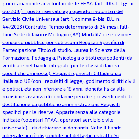
prioritariamente ai volontari delle FF.AA. (art. 1014 D.Lgs. n.
66/2010) 1 posto riservato agli operatori volontari del
Servizio Civile Universale (art. 1, comma 9-bis, D.L. n.
44/2023) Contratto: Tempo determinato di 24 mesi, full-
time Sede di lavoro: Modugno (BA) Modalità di selezione:
Concorso pubblico per soli esami Requisiti Specifici di
Partecipazione Titolo di studio: Laurea in Scienze della
Formazione, Pedagogia, Psicologia o titoli equipollenti (da
verificare nel bando integrale per le classi di laurea
specifiche ammesse). Requisiti generali: Cittadinanza
italiana o UE (con i requisiti di legge), godimento diritti civili
e politici, età non inferiore a 18 anni, idoneità fisica alla
mansione, assenza di condanne penali e provvedimenti di
destituzione da pubbliche amministrazioni. Requisiti
specifici per le riserve: Appartenenza alle categorie
indicate (volontari FF.AA., operatori servizio civile
universale) - da dichiarare in domanda. Nota: Il bando
integrale non è disponibile nel dettaglio estratto. Si