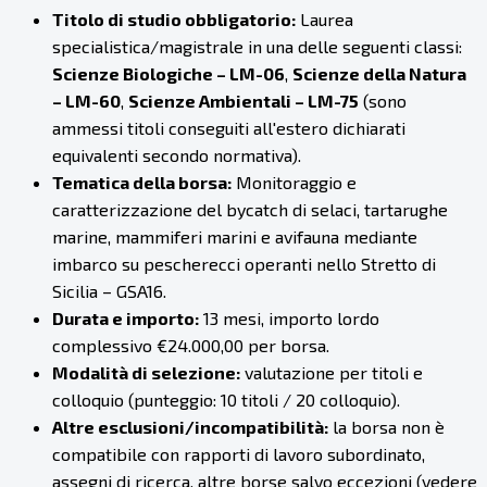
Titolo di studio obbligatorio:
Laurea
specialistica/magistrale in una delle seguenti classi:
Scienze Biologiche – LM-06
,
Scienze della Natura
– LM-60
,
Scienze Ambientali – LM-75
(sono
ammessi titoli conseguiti all'estero dichiarati
equivalenti secondo normativa).
Tematica della borsa:
Monitoraggio e
caratterizzazione del bycatch di selaci, tartarughe
marine, mammiferi marini e avifauna mediante
imbarco su pescherecci operanti nello Stretto di
Sicilia – GSA16.
Durata e importo:
13 mesi, importo lordo
complessivo €24.000,00 per borsa.
Modalità di selezione:
valutazione per titoli e
colloquio (punteggio: 10 titoli / 20 colloquio).
Altre esclusioni/incompatibilità:
la borsa non è
compatibile con rapporti di lavoro subordinato,
assegni di ricerca, altre borse salvo eccezioni (vedere