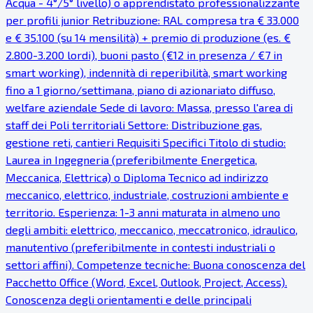
Acqua - 4°/5° livello) o apprendistato professionalizzante
per profili junior Retribuzione: RAL compresa tra € 33.000
e € 35.100 (su 14 mensilità) + premio di produzione (es. €
2.800-3.200 lordi), buoni pasto (€12 in presenza / €7 in
smart working), indennità di reperibilità, smart working
fino a 1 giorno/settimana, piano di azionariato diffuso,
welfare aziendale Sede di lavoro: Massa, presso l'area di
staff dei Poli territoriali Settore: Distribuzione gas,
gestione reti, cantieri Requisiti Specifici Titolo di studio:
Laurea in Ingegneria (preferibilmente Energetica,
Meccanica, Elettrica) o Diploma Tecnico ad indirizzo
meccanico, elettrico, industriale, costruzioni ambiente e
territorio. Esperienza: 1-3 anni maturata in almeno uno
degli ambiti: elettrico, meccanico, meccatronico, idraulico,
manutentivo (preferibilmente in contesti industriali o
settori affini). Competenze tecniche: Buona conoscenza del
Pacchetto Office (Word, Excel, Outlook, Project, Access).
Conoscenza degli orientamenti e delle principali