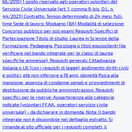
66/2010) 1 posto riservato agli operatori volontari del
Servizio Civile Universale (art. 1, comma 9-bis, D.L. n.
44/2023) Contratto: Tempo determinato di 24 mesi, full-
time Sede di lavoro: Modugno (BA) Modalità di selezione:
Concorso pubblico per soli esami Requisiti Specifici di
Partecipazione Titolo di studio: Laurea in Scienze della
Formazione, Pedagogia, Psicologia o titoli equipollenti (da
verificare nel bando integrale per le classi di laurea
specifiche ammesse). Requisiti generali: Cittadinanza
italiana o UE (con i requisiti di legge), godimento diritti civili
e politici, età non inferiore a 18 anni, idoneità fisica alla
mansione, assenza di condanne penali e provvedimenti di
destituzione da pubbliche amministrazioni. Requisiti
specifici per le riserve: Appartenenza alle categorie
indicate (volontari FF.AA., operatori servizio civile
universale) - da dichiarare in domanda. Nota: Il bando
integrale non è disponibile nel dettaglio estratto. Si
rimanda al sito ufficiale per i requisiti completi, il