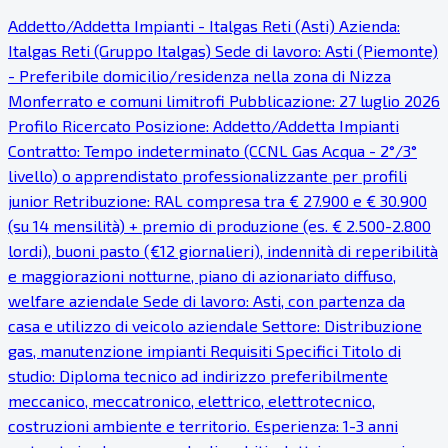
Addetto/Addetta Impianti - Italgas Reti (Asti) Azienda:
Italgas Reti (Gruppo Italgas) Sede di lavoro: Asti (Piemonte)
- Preferibile domicilio/residenza nella zona di Nizza
Monferrato e comuni limitrofi Pubblicazione: 27 luglio 2026
Profilo Ricercato Posizione: Addetto/Addetta Impianti
Contratto: Tempo indeterminato (CCNL Gas Acqua - 2°/3°
livello) o apprendistato professionalizzante per profili
junior Retribuzione: RAL compresa tra € 27.900 e € 30.900
(su 14 mensilità) + premio di produzione (es. € 2.500-2.800
lordi), buoni pasto (€12 giornalieri), indennità di reperibilità
e maggiorazioni notturne, piano di azionariato diffuso,
welfare aziendale Sede di lavoro: Asti, con partenza da
casa e utilizzo di veicolo aziendale Settore: Distribuzione
gas, manutenzione impianti Requisiti Specifici Titolo di
studio: Diploma tecnico ad indirizzo preferibilmente
meccanico, meccatronico, elettrico, elettrotecnico,
costruzioni ambiente e territorio. Esperienza: 1-3 anni