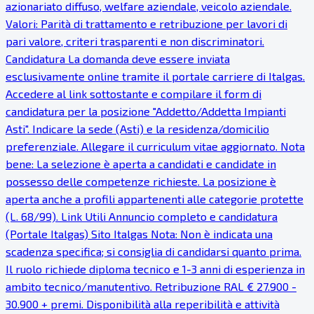
azionariato diffuso, welfare aziendale, veicolo aziendale.
Valori: Parità di trattamento e retribuzione per lavori di
pari valore, criteri trasparenti e non discriminatori.
Candidatura La domanda deve essere inviata
esclusivamente online tramite il portale carriere di Italgas.
Accedere al link sottostante e compilare il form di
candidatura per la posizione "Addetto/Addetta Impianti
Asti". Indicare la sede (Asti) e la residenza/domicilio
preferenziale. Allegare il curriculum vitae aggiornato. Nota
bene: La selezione è aperta a candidati e candidate in
possesso delle competenze richieste. La posizione è
aperta anche a profili appartenenti alle categorie protette
(L. 68/99). Link Utili Annuncio completo e candidatura
(Portale Italgas) Sito Italgas Nota: Non è indicata una
scadenza specifica; si consiglia di candidarsi quanto prima.
Il ruolo richiede diploma tecnico e 1-3 anni di esperienza in
ambito tecnico/manutentivo. Retribuzione RAL € 27.900 -
30.900 + premi. Disponibilità alla reperibilità e attività