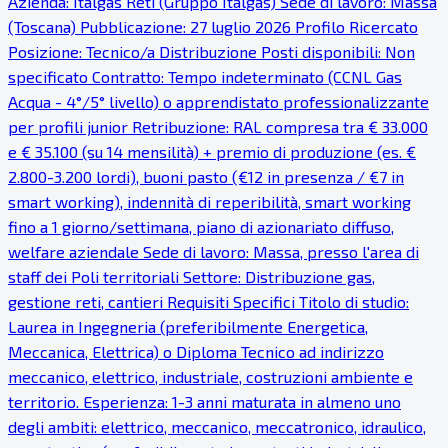
Azienda: Italgas Reti (Gruppo Italgas) Sede di lavoro: Massa
(Toscana) Pubblicazione: 27 luglio 2026 Profilo Ricercato
Posizione: Tecnico/a Distribuzione Posti disponibili: Non
specificato Contratto: Tempo indeterminato (CCNL Gas
Acqua - 4°/5° livello) o apprendistato professionalizzante
per profili junior Retribuzione: RAL compresa tra € 33.000
e € 35.100 (su 14 mensilità) + premio di produzione (es. €
2.800-3.200 lordi), buoni pasto (€12 in presenza / €7 in
smart working), indennità di reperibilità, smart working
fino a 1 giorno/settimana, piano di azionariato diffuso,
welfare aziendale Sede di lavoro: Massa, presso l'area di
staff dei Poli territoriali Settore: Distribuzione gas,
gestione reti, cantieri Requisiti Specifici Titolo di studio:
Laurea in Ingegneria (preferibilmente Energetica,
Meccanica, Elettrica) o Diploma Tecnico ad indirizzo
meccanico, elettrico, industriale, costruzioni ambiente e
territorio. Esperienza: 1-3 anni maturata in almeno uno
degli ambiti: elettrico, meccanico, meccatronico, idraulico,