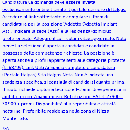
Candidatura La domanda deve essere inviata
esclusivamente online tramite il portale carriere di Italgas.
Accedere al link sottostante e compilare il form di
candidatura per la posizione "Addetto/Addetta Impianti
Asti". Indicare la sede (Asti) e la residenza/domicilio
preferenziale. Allegare il curriculum vitae aggiornato. Nota
bene: La selezione è aperta a candidati e candidate in
possesso delle competenze richieste. La posizione è
aperta anche a profili appartenenti alle categorie protette
(L. 68/99). Link Utili Annuncio completo e candidatura
(Portale Italgas) Sito Italgas Nota: Non è indicata una
scadenza specifica; si consiglia di candidarsi quanto prima.
Il ruolo richiede diploma tecnico e 1-3 anni di esperienza in
ambito tecnico/manutentivo. Retribuzione RAL € 27.900 -
30.900 + premi. Disponibilità alla reperibilità e attività
notturne. Preferibile residenza nella zona di Nizza
Monferrato.