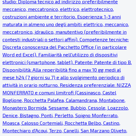
studio: Diploma tecnico ad indirizzo preferibilmente
meccanico, meccatronico, elettrico, elettrotecnico,
costruzioni ambiente e territorio. Esperienza: 1-3 anni
maturata in almeno uno degli ambiti: elettrico, meccanico,
meccatronico, idraulico, manutentivo (preferibilmente in
contesti industriali o settori affini). Competenze tecniche:
Discreta conoscenza del Pacchetto Office (in particolare
Word ed Excel). Familiarità nell'utilizzo di dispositivi
elettronici (smartphone, tablet). Patente: Patente di tipo B.
Disponibilità: Alla reperibilità fino a max 10 gg medi al
mese h24 (7 giorni su 7) e allo svolgimento periodico di
attività in orario notturno. Residenza preferenziale: NIZZA
MONFERRATO e comuni limitrofi (Cassinasco, Castel
Boglione, Rocchetta Palafea, Calamandrana, Montabone,
Monastero Bormida, Sessame, Bubbio, Cessole, Loazzolo,
Denice, Bistagno, Ponti, Perletto, Spigno Monferrato,
Moasca, Calosso Cortemiali, Rocchetta Belbo, Castino,
Montechiaro d'Acqui, Terzo, Canelli, San Marzano Oliveto,