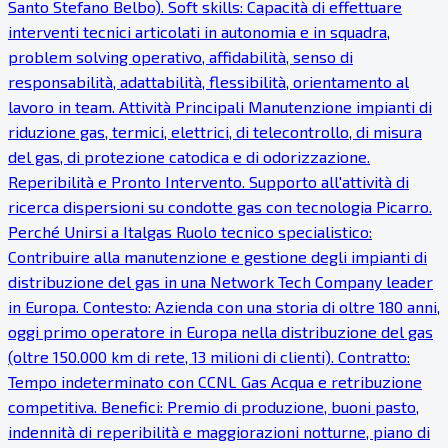
Santo Stefano Belbo). Soft skills: Capacità di effettuare
interventi tecnici articolati in autonomia e in squadra,
problem solving operativo, affidabilità, senso di
responsabilità, adattabilità, flessibilità, orientamento al
lavoro in team. Attività Principali Manutenzione impianti di
riduzione gas, termici, elettrici, di telecontrollo, di misura
del gas, di protezione catodica e di odorizzazione.
Reperibilità e Pronto Intervento. Supporto all'attività di
ricerca dispersioni su condotte gas con tecnologia Picarro.
Perché Unirsi a Italgas Ruolo tecnico specialistico:
Contribuire alla manutenzione e gestione degli impianti di
distribuzione del gas in una Network Tech Company leader
in Europa. Contesto: Azienda con una storia di oltre 180 anni,
oggi primo operatore in Europa nella distribuzione del gas
(oltre 150.000 km di rete, 13 milioni di clienti). Contratto:
Tempo indeterminato con CCNL Gas Acqua e retribuzione
competitiva. Benefici: Premio di produzione, buoni pasto,
indennità di reperibilità e maggiorazioni notturne, piano di