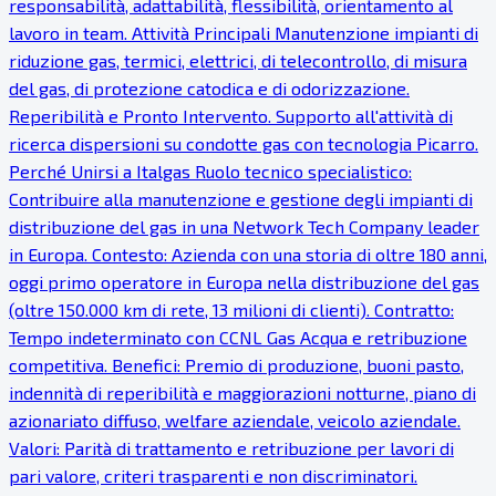
responsabilità, adattabilità, flessibilità, orientamento al
lavoro in team. Attività Principali Manutenzione impianti di
riduzione gas, termici, elettrici, di telecontrollo, di misura
del gas, di protezione catodica e di odorizzazione.
Reperibilità e Pronto Intervento. Supporto all'attività di
ricerca dispersioni su condotte gas con tecnologia Picarro.
Perché Unirsi a Italgas Ruolo tecnico specialistico:
Contribuire alla manutenzione e gestione degli impianti di
distribuzione del gas in una Network Tech Company leader
in Europa. Contesto: Azienda con una storia di oltre 180 anni,
oggi primo operatore in Europa nella distribuzione del gas
(oltre 150.000 km di rete, 13 milioni di clienti). Contratto:
Tempo indeterminato con CCNL Gas Acqua e retribuzione
competitiva. Benefici: Premio di produzione, buoni pasto,
indennità di reperibilità e maggiorazioni notturne, piano di
azionariato diffuso, welfare aziendale, veicolo aziendale.
Valori: Parità di trattamento e retribuzione per lavori di
pari valore, criteri trasparenti e non discriminatori.