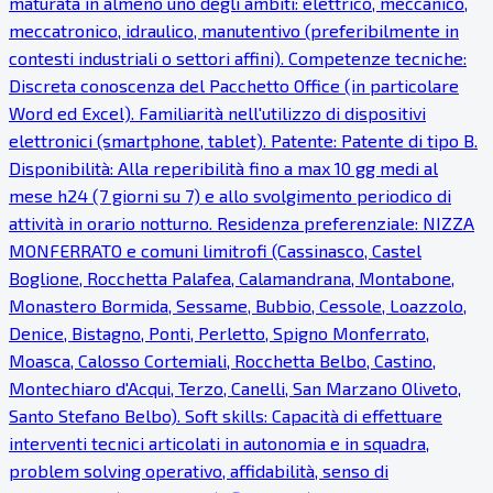
maturata in almeno uno degli ambiti: elettrico, meccanico,
meccatronico, idraulico, manutentivo (preferibilmente in
contesti industriali o settori affini). Competenze tecniche:
Discreta conoscenza del Pacchetto Office (in particolare
Word ed Excel). Familiarità nell'utilizzo di dispositivi
elettronici (smartphone, tablet). Patente: Patente di tipo B.
Disponibilità: Alla reperibilità fino a max 10 gg medi al
mese h24 (7 giorni su 7) e allo svolgimento periodico di
attività in orario notturno. Residenza preferenziale: NIZZA
MONFERRATO e comuni limitrofi (Cassinasco, Castel
Boglione, Rocchetta Palafea, Calamandrana, Montabone,
Monastero Bormida, Sessame, Bubbio, Cessole, Loazzolo,
Denice, Bistagno, Ponti, Perletto, Spigno Monferrato,
Moasca, Calosso Cortemiali, Rocchetta Belbo, Castino,
Montechiaro d'Acqui, Terzo, Canelli, San Marzano Oliveto,
Santo Stefano Belbo). Soft skills: Capacità di effettuare
interventi tecnici articolati in autonomia e in squadra,
problem solving operativo, affidabilità, senso di