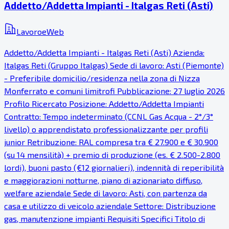
Addetto/Addetta Impianti - Italgas Reti (Asti)
LavoroeWeb
Addetto/Addetta Impianti - Italgas Reti (Asti) Azienda:
Italgas Reti (Gruppo Italgas) Sede di lavoro: Asti (Piemonte)
- Preferibile domicilio/residenza nella zona di Nizza
Monferrato e comuni limitrofi Pubblicazione: 27 luglio 2026
Profilo Ricercato Posizione: Addetto/Addetta Impianti
Contratto: Tempo indeterminato (CCNL Gas Acqua - 2°/3°
livello) o apprendistato professionalizzante per profili
junior Retribuzione: RAL compresa tra € 27.900 e € 30.900
(su 14 mensilità) + premio di produzione (es. € 2.500-2.800
lordi), buoni pasto (€12 giornalieri), indennità di reperibilità
e maggiorazioni notturne, piano di azionariato diffuso,
welfare aziendale Sede di lavoro: Asti, con partenza da
casa e utilizzo di veicolo aziendale Settore: Distribuzione
gas, manutenzione impianti Requisiti Specifici Titolo di