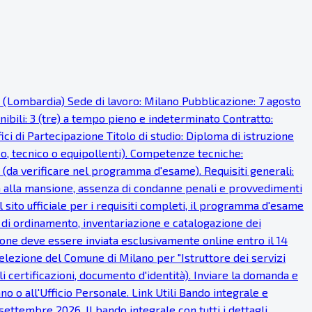
o (Lombardia) Sede di lavoro: Milano Pubblicazione: 7 agosto
onibili: 3 (tre) a tempo pieno e indeterminato Contratto:
i di Partecipazione Titolo di studio: Diploma di istruzione
ico, tecnico o equipollenti). Competenze tecniche:
 (da verificare nel programma d'esame). Requisiti generali:
fisica alla mansione, assenza di condanne penali e provvedimenti
 sito ufficiale per i requisiti completi, il programma d'esame
à di ordinamento, inventariazione e catalogazione dei
one deve essere inviata esclusivamente online entro il 14
lezione del Comune di Milano per "Istruttore dei servizi
ali certificazioni, documento d'identità). Inviare la domanda e
o o all'Ufficio Personale. Link Utili Bando integrale e
ettembre 2026. Il bando integrale con tutti i dettagli