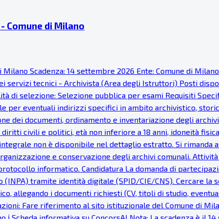
ti - Comune di Milano
ne di Milano Scadenza: 14 settembre 2026 Ente: Comune di Milan
 servizi tecnici - Archivista (Area degli Istruttori) Posti disp
à di selezione: Selezione pubblica per esami Requisiti Specific
 per eventuali indirizzi specifici in ambito archivistico, stor
one dei documenti, ordinamento e inventariazione degli archivi
 diritti civili e politici, età non inferiore a 18 anni, idoneità 
ntegrale non è disponibile nel dettaglio estratto. Si rimanda al
 organizzazione e conservazione degli archivi comunali. Attivit
protocollo informatico. Candidatura La domanda di partecipazi
INPA) tramite identità digitale (SPID/CIE/CNS). Cercare la se
co, allegando i documenti richiesti (CV, titoli di studio, eventu
ioni: Fare riferimento al sito istituzionale del Comune di Milan
o ℹ Scheda informativa su ConcorsAI Nota: La scadenza è il 14 s