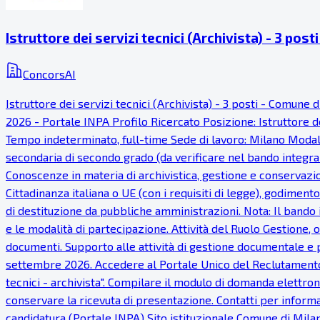
Istruttore dei servizi tecnici (Archivista) - 3 pos
ConcorsAI
Istruttore dei servizi tecnici (Archivista) - 3 posti - Comu
2026 - Portale INPA Profilo Ricercato Posizione: Istruttore dei
Tempo indeterminato, full-time Sede di lavoro: Milano Modalit
secondaria di secondo grado (da verificare nel bando integrale
Conoscenze in materia di archivistica, gestione e conservazi
Cittadinanza italiana o UE (con i requisiti di legge), godimento
di destituzione da pubbliche amministrazioni. Nota: Il bando i
e le modalità di partecipazione. Attività del Ruolo Gestione,
documenti. Supporto alle attività di gestione documentale e 
settembre 2026. Accedere al Portale Unico del Reclutamento (
tecnici - archivista". Compilare il modulo di domanda elettroni
conservare la ricevuta di presentazione. Contatti per informaz
candidatura (Portale INPA) Sito istituzionale Comune di Milan