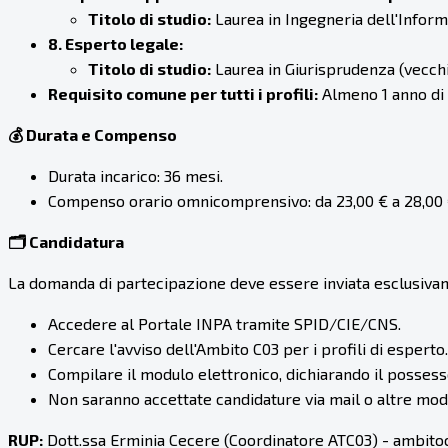
Titolo di studio:
Laurea in Ingegneria dell'Inform
8. Esperto legale:
Titolo di studio:
Laurea in Giurisprudenza (vecchi
Requisito comune per tutti i profili:
Almeno 1 anno di e
💰 Durata e Compenso
Durata incarico: 36 mesi.
Compenso orario omnicomprensivo: da 23,00 € a 28,00 €/
🗂️ Candidatura
La domanda di partecipazione deve essere inviata esclusivam
Accedere al Portale INPA tramite SPID/CIE/CNS.
Cercare l'avviso dell'Ambito C03 per i profili di esperto.
Compilare il modulo elettronico, dichiarando il possesso 
Non saranno accettate candidature via mail o altre moda
RUP:
Dott.ssa Erminia Cecere (Coordinatore ATC03) - ambito