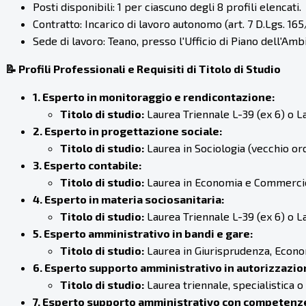
Posti disponibili: 1 per ciascuno degli 8 profili elencati.
Contratto: Incarico di lavoro autonomo (art. 7 D.Lgs. 165
Sede di lavoro: Teano, presso l'Ufficio di Piano dell'Amb
📝 Profili Professionali e Requisiti di Titolo di Studio
1. Esperto in monitoraggio e rendicontazione:
Titolo di studio:
Laurea Triennale L-39 (ex 6) o L
2. Esperto in progettazione sociale:
Titolo di studio:
Laurea in Sociologia (vecchio ord
3. Esperto contabile:
Titolo di studio:
Laurea in Economia e Commercio 
4. Esperto in materia sociosanitaria:
Titolo di studio:
Laurea Triennale L-39 (ex 6) o L
5. Esperto amministrativo in bandi e gare:
Titolo di studio:
Laurea in Giurisprudenza, Econom
6. Esperto supporto amministrativo in autorizzazio
Titolo di studio:
Laurea triennale, specialistica o 
7. Esperto supporto amministrativo con competenze 